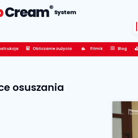
®
p
Cream
System
nstrukcja
Obliczanie zużycia
Filmik
Blog
ce osuszania