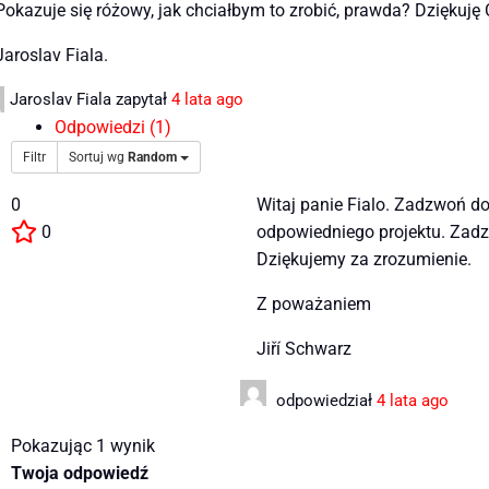
Pokazuje się różowy, jak chciałbym to zrobić, prawda? Dziękuję C
Jaroslav Fiala.
Jaroslav Fiala
zapytał
4 lata ago
Odpowiedzi (1)
Filtr
Sortuj wg
Random
0
Witaj panie Fialo. Zadzwoń d
0
odpowiedniego projektu. Zadzw
Dziękujemy za zrozumienie.
Z poważaniem
Jiří Schwarz
odpowiedział
4 lata ago
Pokazując 1 wynik
Twoja odpowiedź