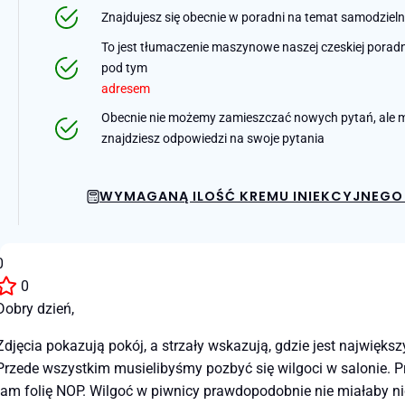
Znajdujesz się obecnie w poradni na temat samodziel
To jest tłumaczenie maszynowe naszej czeskiej poradni 
pod tym
adresem
Obecnie nie możemy zamieszczać nowych pytań, ale m
znajdziesz odpowiedzi na swoje pytania
WYMAGANĄ ILOŚĆ KREMU INIEKCYJNEGO 
0
0
Dobry dzień,
Zdjęcia pokazują pokój, a strzały wskazują, gdzie jest największ
Przede wszystkim musielibyśmy pozbyć się wilgoci w salonie. Pr
tam folię NOP. Wilgoć w piwnicy prawdopodobnie nie miałaby nic