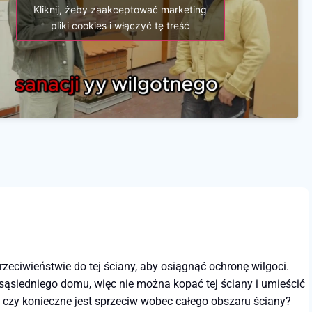
Kliknij, żeby zaakceptować marketing
pliki cookies i włączyć tę treść
rzeciwieństwie do tej ściany, aby osiągnąć ochronę wilgoci.
 sąsiedniego domu, więc nie można kopać tej ściany i umieścić
, czy konieczne jest sprzeciw wobec całego obszaru ściany?