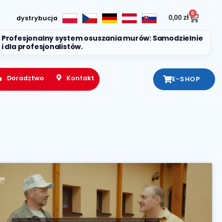
0
0,00
zł
dystrybucja
Profesjonalny system osuszania murów: Samodzielnie
i dla profesjonalistów.
Doradztwo
Kontakt
E-SHOP