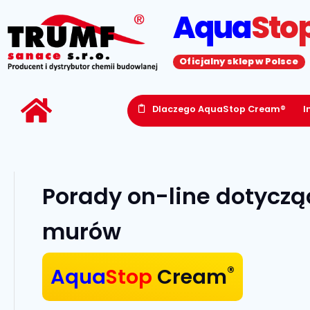
Aqua
Sto
Oficjalny sklep w Polsce
Dlaczego AquaStop Cream®
I
Porady on-line dotyczą
murów
®
Aqua
Stop
Cream