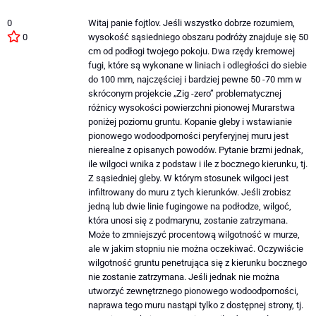
0
Witaj panie fojtlov. Jeśli wszystko dobrze rozumiem,
0
wysokość sąsiedniego obszaru podróży znajduje się 50
cm od podłogi twojego pokoju. Dwa rzędy kremowej
fugi, które są wykonane w liniach i odległości do siebie
do 100 mm, najczęściej i bardziej pewne 50 -70 mm w
skróconym projekcie „Zig -zero” problematycznej
różnicy wysokości powierzchni pionowej Murarstwa
poniżej poziomu gruntu. Kopanie gleby i wstawianie
pionowego wodoodporności peryferyjnej muru jest
nierealne z opisanych powodów. Pytanie brzmi jednak,
ile wilgoci wnika z podstaw i ile z bocznego kierunku, tj.
Z sąsiedniej gleby. W którym stosunek wilgoci jest
infiltrowany do muru z tych kierunków. Jeśli zrobisz
jedną lub dwie linie fugingowe na podłodze, wilgoć,
która unosi się z podmarynu, zostanie zatrzymana.
Może to zmniejszyć procentową wilgotność w murze,
ale w jakim stopniu nie można oczekiwać. Oczywiście
wilgotność gruntu penetrująca się z kierunku bocznego
nie zostanie zatrzymana. Jeśli jednak nie można
utworzyć zewnętrznego pionowego wodoodporności,
naprawa tego muru nastąpi tylko z dostępnej strony, tj.