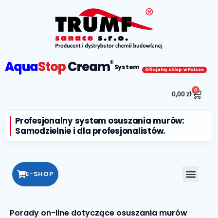
Aqua
Stop
Cream
®
System
Oficjalny sklep w Polsce
0
0,00
zł
Profesjonalny system osuszania murów:
Samodzielnie i dla profesjonalistów.
E-SHOP
Porady on-line dotyczące osuszania murów