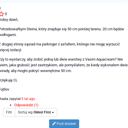
0
0
Dobry dzień,
Potrzebowałbym Steina, który znajduje się 50 cm poniżej terenu. 20 cm będzie
podłogami.
Z drugiej strony sąsiad ma parkinger z asfaltem, którego nie mogę wyrzucić
więcej izolacji.
Czy to wystarczy, aby zrobić jedną lub dwie warstwy z Vasim Aquacream? Nie
wiem, jaka grubość jest zastrzykiem, ale pomyślałem, że kiedy wykonałem dwie
porady, aby mogło pokryć wewnętrzne 50 cm.
Dziękuję Ci,
Fojtlov
haela
zapytał
5 lat ago
Odpowiedzi (1)
Filtr
Sortuj wg
Oldest First
Post Answer