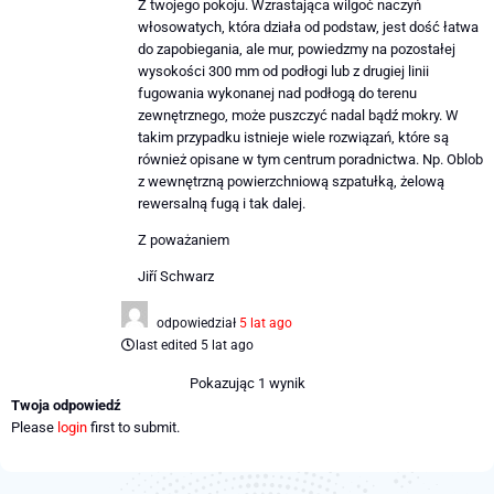
Z twojego pokoju. Wzrastająca wilgoć naczyń
włosowatych, która działa od podstaw, jest dość łatwa
do zapobiegania, ale mur, powiedzmy na pozostałej
wysokości 300 mm od podłogi lub z drugiej linii
fugowania wykonanej nad podłogą do terenu
zewnętrznego, może puszczyć nadal bądź mokry. W
takim przypadku istnieje wiele rozwiązań, które są
również opisane w tym centrum poradnictwa. Np. Oblob
z wewnętrzną powierzchniową szpatułką, żelową
rewersalną fugą i tak dalej.
Z poważaniem
Jiří Schwarz
odpowiedział
5 lat ago
last edited 5 lat ago
Pokazując 1 wynik
Twoja odpowiedź
Please
login
first to submit.