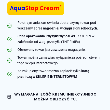
®
Aqua
Stop Cream
Po otrzymaniu zamówienia dostarczymy towar pod
wskazany adres
najpóźniej w ciągu 3 dni roboczych.
Cena
opakowania i wysyłki wynosi 43 - 110
PLN w
zależności od wagi przesyłki (TNT FedEx)
Oferowany towar jest zawsze na magazynie.
Towar można zamawiać wyłącznie za pośrednictwem
tego sklepu internetowego.
Za zakupiony towar można zapłacić tylko
kartą
płatniczą w SKLEPIE INTERNETOWYM
WYMAGANĄ ILOŚĆ KREMU INIEKCYJNEGO
MOŻNA OBLICZYĆ TU.