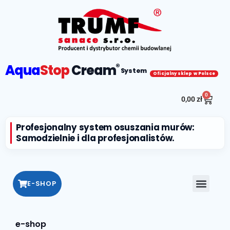
Aqua
Stop
Cream
®
System
Oficjalny sklep w Polsce
0
0,00
zł
Profesjonalny system osuszania murów:
Samodzielnie i dla profesjonalistów.
E-SHOP
e-shop