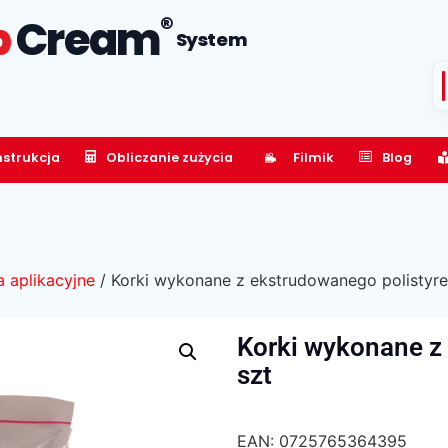
®
p
Cream
System
nstrukcja
Obliczanie zużycia
Filmik
Blog
a aplikacyjne
/ Korki wykonane z ekstrudowanego polistyre
Korki wykonane z
szt
EAN:
0725765364395