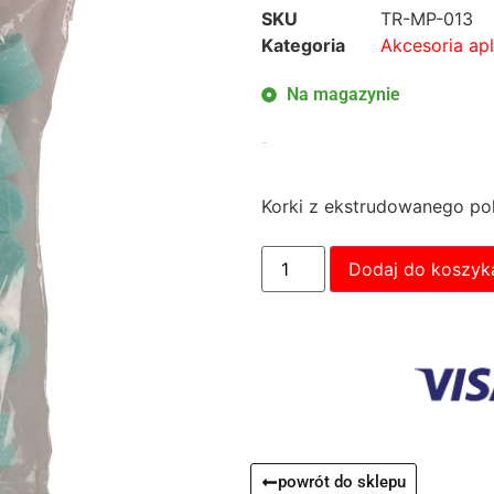
SKU
TR-MP-013
Kategoria
Akcesoria apl
Na magazynie
24,20
zł
Korki z ekstrudowanego pol
Dodaj do koszyk
powrót do sklepu