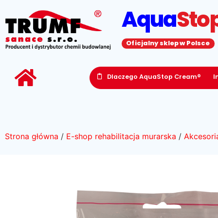
Aqua
Sto
Oficjalny sklep w Polsce
Dlaczego AquaStop Cream®
I
Strona główna
/
E-shop rehabilitacja murarska
/
Akcesori