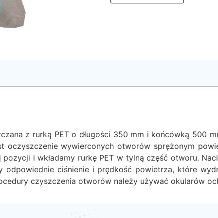
rczana z rurką PET o długości 350 mm i końcówką 500 m
est oczyszczenie wywierconych otworów sprężonym powie
ozycji i wkładamy rurkę PET w tylną część otworu. Naci
 odpowiednie ciśnienie i prędkość powietrza, które wyd
 procedury czyszczenia otworów należy używać okularów oc