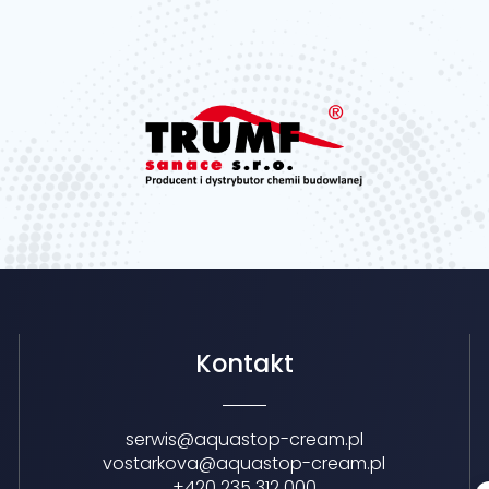
Kontakt
serwis@aquastop-cream.pl
vostarkova@aquastop-cream.pl
+420 235 312 000