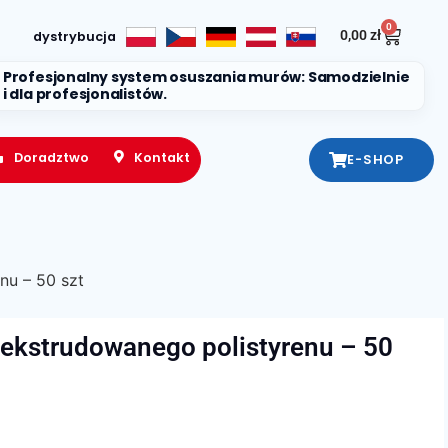
0
0,00
zł
dystrybucja
Profesjonalny system osuszania murów: Samodzielnie
i dla profesjonalistów.
Doradztwo
Kontakt
E-SHOP
nu – 50 szt
 ekstrudowanego polistyrenu – 50