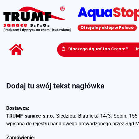
Aqua
Sto
Oficjalny sklep w Polsce
Dlaczego AquaStop Cream®
I
Dodaj tu swój tekst nagłówka
Dostawca:
TRUMF sanace s.r.o.
Siedziba: Blatnická 14/3, Sobín, 1
wpisana do rejestru handlowego prowadzonego przez Sąd Mie
Zamówienie: