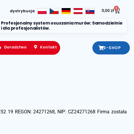
0
0,00
zł
dystrybucja
Profesjonalny system osuszania murów: Samodzielnie
i dla profesjonalistów.
Doradztwo
Kontakt
E-SHOP
d 252 19 REGON: 24271268, NIP: CZ24271268 Firma została