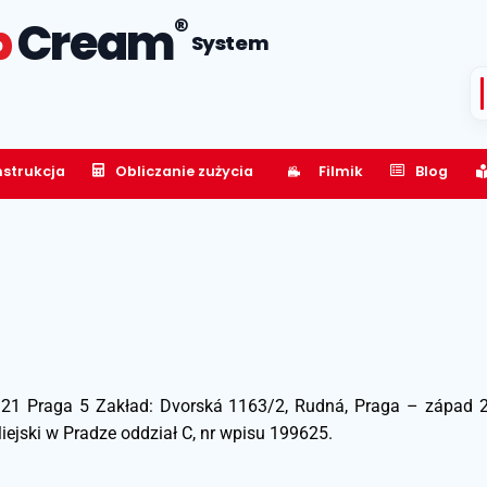
®
p
Cream
System
nstrukcja
Obliczanie zużycia
Filmik
Blog
55 21 Praga 5 Zakład: Dvorská 1163/2, Rudná, Praga – zápa
jski w Pradze oddział C, nr wpisu 199625.