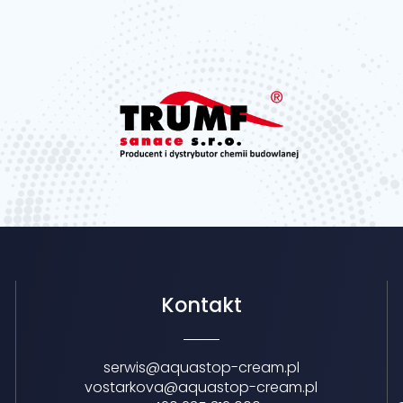
Kontakt
serwis@aquastop-cream.pl
vostarkova@aquastop-cream.pl