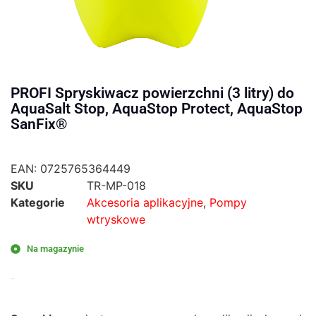
PROFI Spryskiwacz powierzchni (3 litry) do
AquaSalt Stop, AquaStop Protect, AquaStop
SanFix®
EAN:
0725765364449
SKU
TR-MP-018
Kategorie
Akcesoria aplikacyjne
,
Pompy
wtryskowe
Na magazynie
61,00
zł