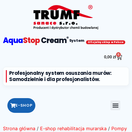
Aqua
Stop
Cream
®
System
Oficjalny sklep w Polsce
0
0,00
zł
Profesjonalny system osuszania murów:
Samodzielnie i dla profesjonalistów.
E-SHOP
Strona główna
/
E-shop rehabilitacja murarska
/
Pompy