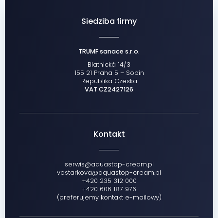
Siedziba firmy
TRUMF sanace s.r.o.
Blatnická 14/3
155 21 Praha 5 – Sobín
Republika Czeska
VAT CZ2427126
Kontakt
serwis@aquastop-cream.pl
vostarkova@aquastop-cream.pl
+420 235 312 000
+420 606 187 976
(preferujemy kontakt e-mailowy)