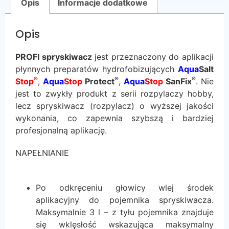
Opis
Informacje dodatkowe
Opis
PROFI spryskiwacz
jest przeznaczony do aplikacji
płynnych preparatów hydrofobizujących
Aqua
Salt
®
®
®
Stop
,
Aqua
Stop
Protect
,
Aqua
Stop
SanFix
. Nie
jest to zwykły produkt z serii rozpylaczy hobby,
lecz spryskiwacz (rozpylacz) o wyższej jakości
wykonania, co zapewnia szybszą i bardziej
profesjonalną aplikację.
NAPEŁNIANIE
Po odkręceniu głowicy wlej środek
aplikacyjny do pojemnika spryskiwacza.
Maksymalnie 3 l – z tyłu pojemnika znajduje
się wklęsłość wskazująca maksymalny