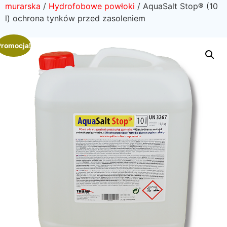
murarska
/
Hydrofobowe powłoki
/ AquaSalt Stop® (10
l) ochrona tynków przed zasoleniem
Promocja!