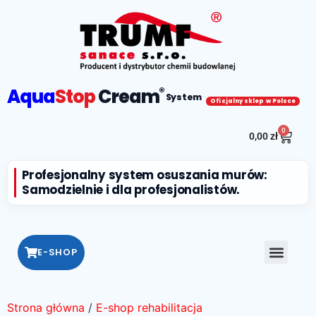
Aqua
Stop
Cream
®
System
Oficjalny sklep w Polsce
0
0,00
zł
Profesjonalny system osuszania murów:
Samodzielnie i dla profesjonalistów.
E-SHOP
Strona główna
/
E-shop rehabilitacja