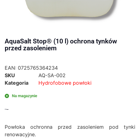
AquaSalt Stop® (10 l) ochrona tynków
przed zasoleniem
EAN:
0725765364234
SKU
AQ-SA-002
Kategoria
Hydrofobowe powłoki
Na magazynie
460,00
zł
419,00
zł
Powłoka ochronna przed zasoleniem pod tynki
renowacyjne.