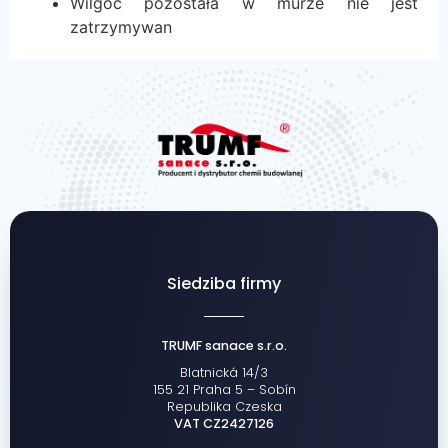
Wilgoć pozostała w murze nie jest
zatrzymywan
Siedziba firmy
TRUMF sanace s.r.o.
Blatnická 14/3
155 21 Praha 5 – Sobín
Republika Czeska
VAT CZ2427126