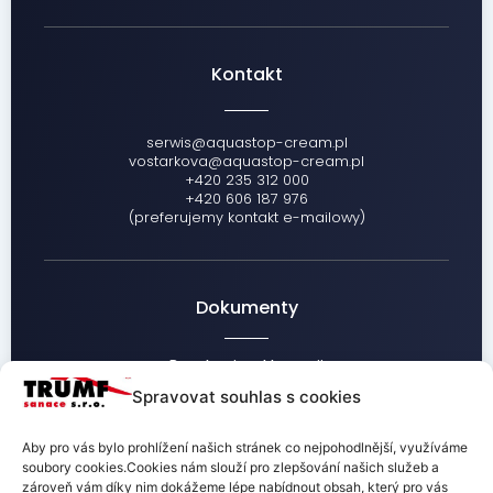
Kontakt
serwis@aquastop-cream.pl
vostarkova@aquastop-cream.pl
+420 235 312 000
+420 606 187 976
(preferujemy kontakt e-mailowy)
Dokumenty
Regulamin reklamacji
Informacje dot. przetwarzania danych osobowych
Spravovat souhlas s cookies
Warunki handlowe
Aby pro vás bylo prohlížení našich stránek co nejpohodlnější, využíváme
soubory cookies.Cookies nám slouží pro zlepšování našich služeb a
zároveň vám díky nim dokážeme lépe nabídnout obsah, který pro vás