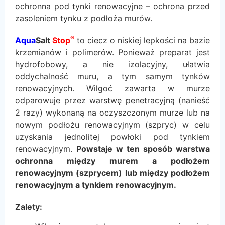
ochronna pod tynki renowacyjne – ochrona przed
zasoleniem tynku z podłoża murów.
®
Aqua
Salt
Stop
to ciecz o niskiej lepkości na bazie
krzemianów i polimerów. Ponieważ preparat jest
hydrofobowy, a nie izolacyjny, ułatwia
oddychalność muru, a tym samym tynków
renowacyjnych. Wilgoć zawarta w murze
odparowuje przez warstwę penetracyjną (nanieść
2 razy) wykonaną na oczyszczonym murze lub na
nowym podłożu renowacyjnym (szpryc) w celu
uzyskania jednolitej powłoki pod tynkiem
renowacyjnym.
Powstaje w ten sposób warstwa
ochronna między murem a podłożem
renowacyjnym (szprycem) lub między podłożem
renowacyjnym a tynkiem renowacyjnym.
Zalety: