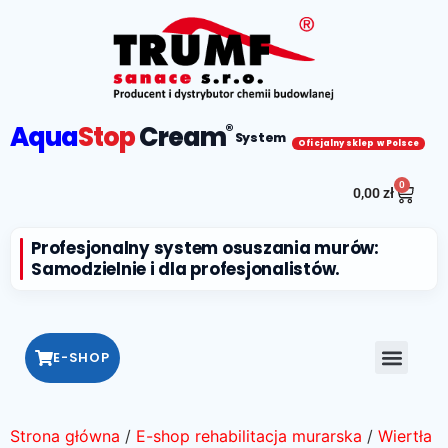
Aqua
Stop
Cream
®
System
Oficjalny sklep w Polsce
0
0,00
zł
Profesjonalny system osuszania murów:
Samodzielnie i dla profesjonalistów.
E-SHOP
Strona główna
/
E-shop rehabilitacja murarska
/
Wiertła