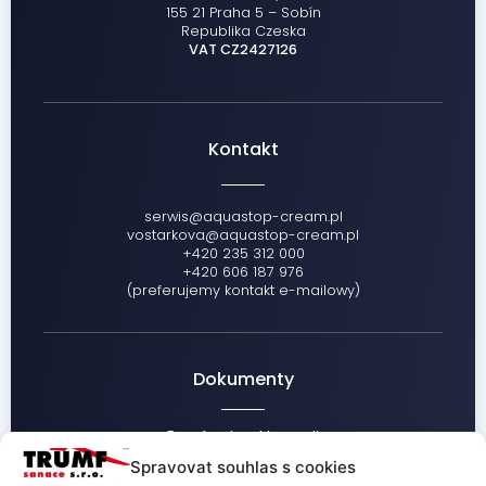
155 21 Praha 5 – Sobín
Republika Czeska
VAT CZ2427126
Kontakt
serwis@aquastop-cream.pl
vostarkova@aquastop-cream.pl
+420 235 312 000
+420 606 187 976
(preferujemy kontakt e-mailowy)
Dokumenty
Regulamin reklamacji
Informacje dot. przetwarzania danych osobowych
Spravovat souhlas s cookies