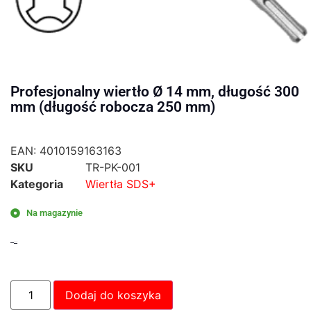
Profesjonalny wiertło Ø 14 mm, długość 300
mm (długość robocza 250 mm)
EAN:
4010159163163
SKU
TR-PK-001
Kategoria
Wiertła SDS+
Na magazynie
80,50
zł
64,00
zł
Dodaj do koszyka