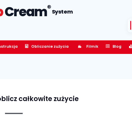
®
p
Cream
System
nstrukcja
Obliczanie zużycia
Filmik
Blog
blicz całkowite zużycie