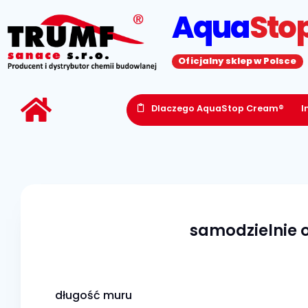
Aqua
Sto
Oficjalny sklep w Polsce
Dlaczego AquaStop Cream®
I
samodzielnie o
długość muru