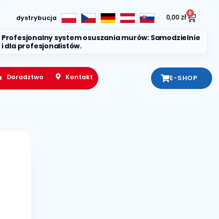
0
0,00
zł
dystrybucja
Profesjonalny system osuszania murów: Samodzielnie
i dla profesjonalistów.
Doradztwo
Kontakt
E-SHOP