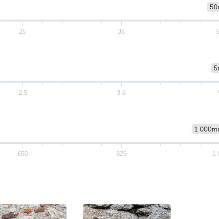
50
25
38
5
2.5
3.8
1 000
650
825
1 