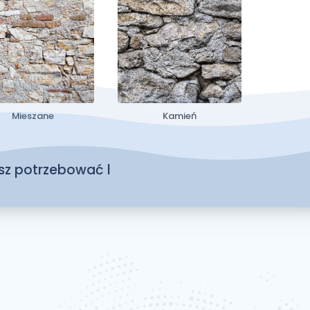
Mieszane
Kamień
esz potrzebować
l