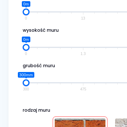
0m
0
13
wysokość muru
0m
0
1.3
grubość muru
300mm
300
475
rodzaj muru