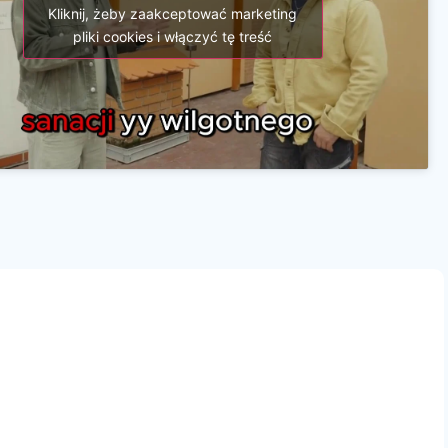
Kliknij, żeby zaakceptować marketing
pliki cookies i włączyć tę treść