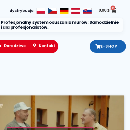
0
0,00
zł
dystrybucja
Profesjonalny system osuszania murów: Samodzielnie
i dla profesjonalistów.
Doradztwo
Kontakt
E-SHOP