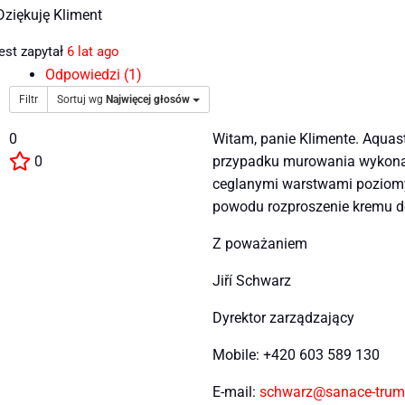
Dziękuję Kliment
est
zapytał
6 lat ago
Odpowiedzi (1)
Filtr
Sortuj wg
Najwięcej głosów
0
Witam, panie Klimente. Aquast
0
przypadku murowania wykonany
ceglanymi warstwami poziomym
powodu rozproszenie kremu do
Z poważaniem
Jiří Schwarz
Dyrektor zarządzający
Mobile: +420 603 589 130
E-mail:
schwarz@sanace-trum