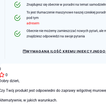
Znajdujesz się obecnie w poradni na temat samodziel
To jest tłumaczenie maszynowe naszej czeskiej poradni 
pod tym
adresem
Obecnie nie możemy zamieszczać nowych pytań, ale m
znajdziesz odpowiedzi na swoje pytania
WYMAGANĄ ILOŚĆ KREMU INIEKCYJNEGO 
0
0
Dobry dzień,
Czy Twój produkt jest odpowiedni do zaprawy wilgotnej murowe
Alternatywnie, w jakich warunkach.