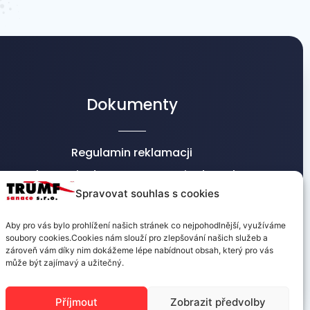
Dokumenty
Regulamin reklamacji
Informacje dot. przetwarzania danych
osobowych
Spravovat souhlas s cookies
Warunki handlowe
Aby pro vás bylo prohlížení našich stránek co nejpohodlnější, využíváme
soubory cookies.Cookies nám slouží pro zlepšování našich služeb a
zároveň vám díky nim dokážeme lépe nabídnout obsah, který pro vás
může být zajímavý a užitečný.
Příjmout
Zobrazit předvolby