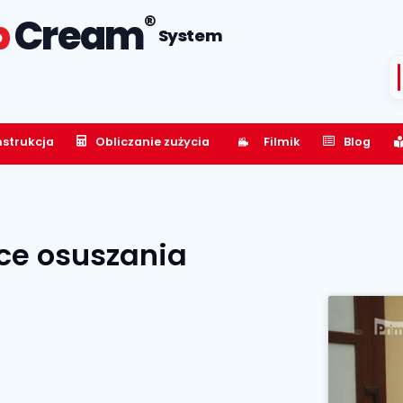
®
p
Cream
System
nstrukcja
Obliczanie zużycia
Filmik
Blog
ce osuszania