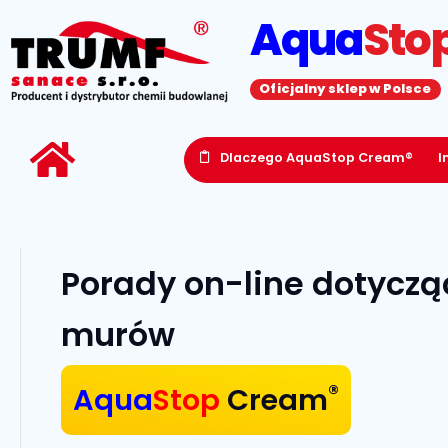
Aqua
Sto
Oficjalny sklep w Polsce
Dlaczego AquaStop Cream®
I
Porady on-line dotyczą
murów
®
Aqua
Stop
Cream