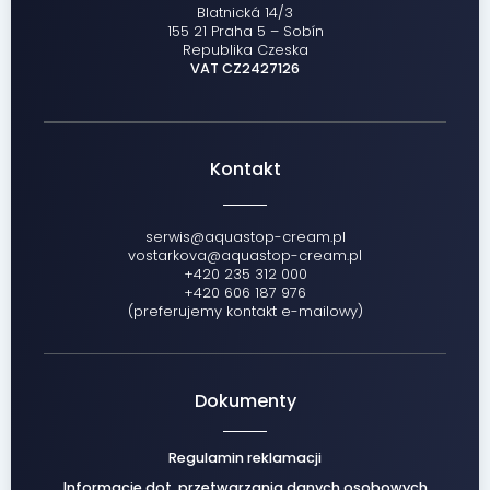
Blatnická 14/3
155 21 Praha 5 – Sobín
Republika Czeska
VAT CZ2427126
Kontakt
serwis@aquastop-cream.pl
vostarkova@aquastop-cream.pl
+420 235 312 000
+420 606 187 976
(preferujemy kontakt e-mailowy)
Dokumenty
Regulamin reklamacji
Informacje dot. przetwarzania danych osobowych