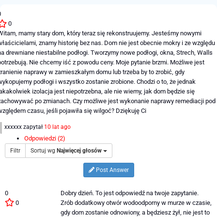
0
0
Witam, mamy stary dom, który teraz się rekonstruujemy. Jesteśmy nowymi
właścicielami, znamy historię bez nas. Dom nie jest obecnie mokry i ze względu
na drewniane niestabilne podłogi. Tworzymy nowe podłogi, okna, Strech, Walls
potrzebują. Nie chcemy iść z powodu ceny. Moje pytanie brzmi. Możliwe jest
zranienie naprawy w zamieszkałym domu lub trzeba by to zrobić, gdy
wykopujemy podłogi i wszystko zostanie zrobione. Chodzi o to, że jednak
jakakolwiek izolacja jest niepotrzebna, ale nie wiemy, jak dom będzie się
zachowywać po zmianach. Czy możliwe jest wykonanie naprawy remediacji pod
względem czasu, jeśli pojawiła się wilgoć? Dziękuję Ci
xxxxxx
zapytał
10 lat ago
Odpowiedzi (2)
Filtr
Sortuj wg
Najwięcej głosów
Post Answer
0
Dobry dzień. To jest odpowiedź na twoje zapytanie.
0
Zrób dodatkowy otwór wodoodporny w murze w czasie,
gdy dom zostanie odnowiony, a będziesz żył, nie jest to