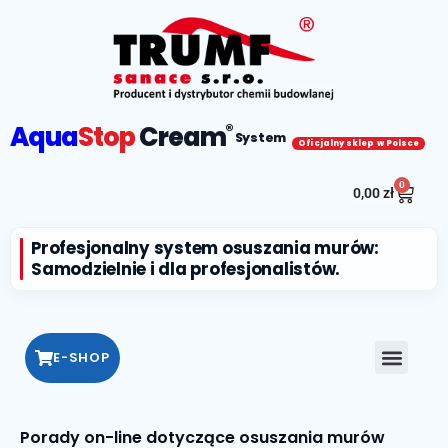
Aqua
Stop
Cream
®
System
Oficjalny sklep w Polsce
0
0,00
zł
Profesjonalny system osuszania murów:
Samodzielnie i dla profesjonalistów.
E-SHOP
Porady on-line dotyczące osuszania murów