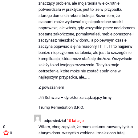
znaczący problem, ale moja teoria wielokrotnie
potwierdzała w praktyce, jest to, że w przypadku
starego domu ich rekonstrukcja. Rozumiem, że
czasami może wydawać się niepotrzebne środki
naprawcze, ale wtedy, gdy wszystkie prace nad domem
zostaną zakończone, pomalowałeś, meble poruszone i
zaczynasz mieszkać w domu, a po pewnym czasie
zaczyna pojawiać się na masonry, IT, IT, IT to najpierw
bardzo nieprzyjemne ustalenia, ale jest to szczególnie
komplikacja, która może stać się droższa. Oczywiście
zależy to od twojego rozważenia. To tylko moje
ostrzeżenie, które może nie zostać spełnione w
najlepszym przypadku, ale… ..
Z poważaniem
Jiří Schwarz – dyrektor zarządzający firmy
Trump Remediation S.R.O.
odpowiedział
10 lat ago
0
Witam, chcę zapytać, że mam zrekonstruowany tynk o
0
starym domu wszystko zrobione i znaleziono tutaj.