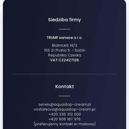
Siedziba firmy
TRUMF sanace s.r.o.
Blatnická 14/3
155 21 Praha 5 – Sobín
Republika Czeska
VAT CZ2427126
Kontakt
serwis@aquastop-cream.pl
vostarkova@aquastop-cream.pl
+420 235 312 000
+420 606 187 976
(preferujemy kontakt e-mailowy)