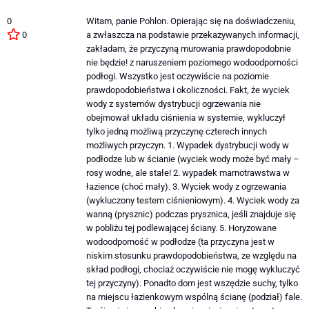
0
Witam, panie Pohlon. Opierając się na doświadczeniu,
0
a zwłaszcza na podstawie przekazywanych informacji,
zakładam, że przyczyną murowania prawdopodobnie
nie będzie! z naruszeniem poziomego wodoodporności
podłogi. Wszystko jest oczywiście na poziomie
prawdopodobieństwa i okoliczności. Fakt, że wyciek
wody z systemów dystrybucji ogrzewania nie
obejmował układu ciśnienia w systemie, wykluczył
tylko jedną możliwą przyczynę czterech innych
możliwych przyczyn. 1. Wypadek dystrybucji wody w
podłodze lub w ścianie (wyciek wody może być mały –
rosy wodne, ale stałe! 2. wypadek marnotrawstwa w
łazience (choć mały). 3. Wyciek wody z ogrzewania
(wykluczony testem ciśnieniowym). 4. Wyciek wody za
wanną (prysznic) podczas prysznica, jeśli znajduje się
w pobliżu tej podlewającej ściany. 5. Horyzowane
wodoodporność w podłodze (ta przyczyna jest w
niskim stosunku prawdopodobieństwa, ze względu na
skład podłogi, chociaż oczywiście nie mogę wykluczyć
tej przyczyny). Ponadto dom jest wszędzie suchy, tylko
na miejscu łazienkowym wspólną ścianę (podział) fale.