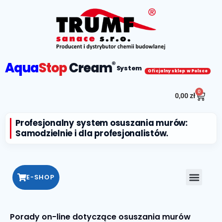
Aqua
Stop
Cream
®
System
Oficjalny sklep w Polsce
0
0,00
zł
Profesjonalny system osuszania murów:
Samodzielnie i dla profesjonalistów.
E-SHOP
Porady on-line dotyczące osuszania murów