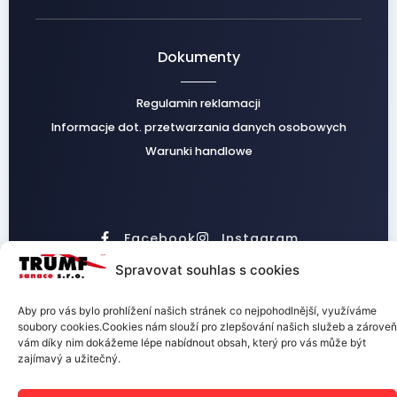
Dokumenty
Regulamin reklamacji
Informacje dot. przetwarzania danych osobowych
Warunki handlowe
Facebook
Instagram
Spravovat souhlas s cookies
Aby pro vás bylo prohlížení našich stránek co nejpohodlnější, využíváme
soubory cookies.Cookies nám slouží pro zlepšování našich služeb a zároveň
TRUMF sanace s.r.o.
vám díky nim dokážeme lépe nabídnout obsah, který pro vás může být
zajímavý a užitečný.