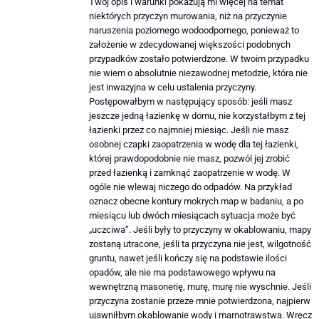
Twój opis i warunki pokazują mi więcej na temat
niektórych przyczyn murowania, niż na przyczynie
naruszenia poziomego wodoodpornego, ponieważ to
założenie w zdecydowanej większości podobnych
przypadków zostało potwierdzone. W twoim przypadku
nie wiem o absolutnie niezawodnej metodzie, która nie
jest inwazyjna w celu ustalenia przyczyny.
Postępowałbym w następujący sposób: jeśli masz
jeszcze jedną łazienkę w domu, nie korzystałbym z tej
łazienki przez co najmniej miesiąc. Jeśli nie masz
osobnej czapki zaopatrzenia w wodę dla tej łazienki,
której prawdopodobnie nie masz, pozwól jej zrobić
przed łazienką i zamknąć zaopatrzenie w wodę. W
ogóle nie wlewaj niczego do odpadów. Na przykład
oznacz obecne kontury mokrych map w badaniu, a po
miesiącu lub dwóch miesiącach sytuacja może być
„uczciwa”. Jeśli były to przyczyny w okablowaniu, mapy
zostaną utracone, jeśli ta przyczyna nie jest, wilgotność
gruntu, nawet jeśli kończy się na podstawie ilości
opadów, ale nie ma podstawowego wpływu na
wewnętrzną masonerię, murę, murę nie wyschnie. Jeśli
przyczyna zostanie przeze mnie potwierdzona, najpierw
ujawniłbym okablowanie wody i marnotrawstwa. Wręcz