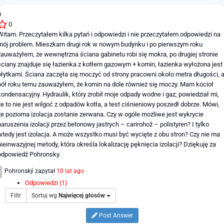
0
0
Witam. Przeczytałem kilka pytań i odpowiedzi i nie przeczytałem odpowiedzi na
mój problem. Mieszkam drugi rok w nowym budynku i po pierwszym roku
zauważyłem, że wewnętrzna ściana gabinetu robi się mokra, po drugiej stronie
ściany znajduje się łazienka z kotłem gazowym + komin, łazienka wyłożona jest
płytkami. Ściana zaczęła się moczyć od strony pracowni około metra długości, 
pół roku temu zauważyłem, że komin na dole również się moczy. Mam kocioł
kondensacyjny. Hydraulik, który zrobił moje odpady wodne i gaz, powiedział mi,
że to nie jest wilgoć z odpadów kotła, a test ciśnieniowy poszedł dobrze. Mówi,
że pozioma izolacja zostanie zerwana. Czy w ogóle możliwe jest wykrycie
naruszenia izolacji przez betonowy jastrych – carirohož – polistyren? I tylko
wtedy jest izolacja. A może wszystko musi być wycięte z obu stron? Czy nie ma
nieinwazyjnej metody, która określa lokalizację pęknięcia izolacji? Dziękuję za
odpowiedź Pohronsky.
Pohronský
zapytał
10 lat ago
Odpowiedzi (1)
Filtr
Sortuj wg
Najwięcej głosów
Post Answer