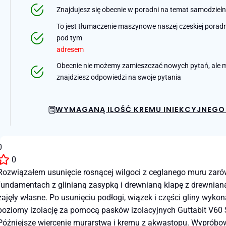
Znajdujesz się obecnie w poradni na temat samodziel
To jest tłumaczenie maszynowe naszej czeskiej poradni 
pod tym
adresem
Obecnie nie możemy zamieszczać nowych pytań, ale m
znajdziesz odpowiedzi na swoje pytania
WYMAGANĄ ILOŚĆ KREMU INIEKCYJNEGO 
0
0
Rozwiązałem usunięcie rosnącej wilgoci z ceglanego muru zarów
fundamentach z glinianą zasypką i drewnianą klapę z drewnianą 
zajęły własne. Po usunięciu podłogi, wiązek i części gliny wy
poziomy izolację za pomocą pasków izolacyjnych Guttabit V60 
Późniejsze wiercenie murarstwa i kremu z akwastopu. Wypróbowa