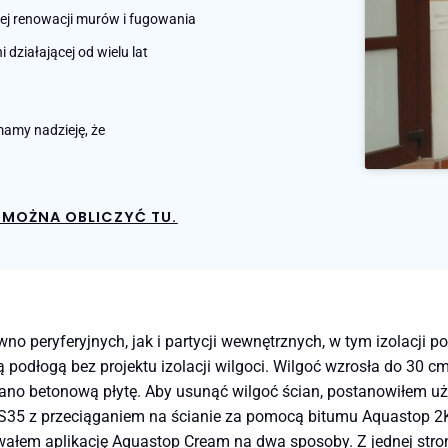
nej renowacji murów i fugowania
działającej od wielu lat
amy nadzieję, że
MOŻNA OBLICZYĆ TU.
no peryferyjnych, jak i partycji wewnętrznych, w tym izolacji
podłogą bez projektu izolacji wilgoci. Wilgoć wzrosła do 30 cm
konano betonową płytę. Aby usunąć wilgoć ścian, postanowiłem 
S35 z przeciąganiem na ścianie za pomocą bitumu Aquastop 2K.
łem aplikację Aquastop Cream na dwa sposoby. Z jednej strony