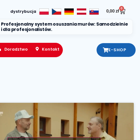
0
0,00
zł
dystrybucja
Profesjonalny system osuszania murów: Samodzielnie
i dla profesjonalistów.
Doradztwo
Kontakt
E-SHOP