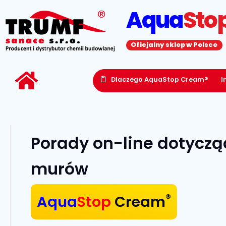
Aqua
Sto
Oficjalny sklep w Polsce
Dlaczego AquaStop Cream®
I
Porady on-line dotyczą
murów
®
Aqua
Stop
Cream