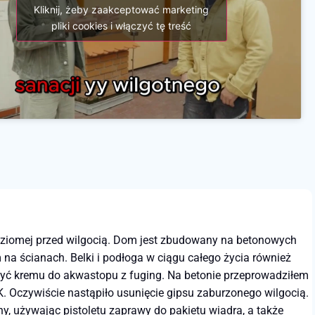
Kliknij, żeby zaakceptować marketing
pliki cookies i włączyć tę treść
 poziomej przed wilgocią. Dom jest zbudowany na betonowych
 na ścianach. Belki i podłoga w ciągu całego życia również
użyć kremu do akwastopu z fuging. Na betonie przeprowadziłem
 Oczywiście nastąpiło usunięcie gipsu zaburzonego wilgocią.
, używając pistoletu zaprawy do pakietu wiadra, a także