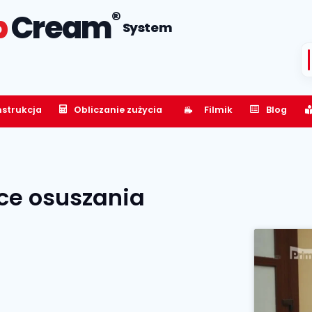
®
p
Cream
System
nstrukcja
Obliczanie zużycia
Filmik
Blog
ce osuszania