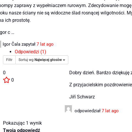
pompy zaprawy z wypełniaczem rurowym. Zdecydowanie mogę pol
roku nasze ściany nie są widoczne ślad rosnącej wilgotności.
na ich prostotę.
Igor c …
Igor Čala
zapytał
7 lat ago
Odpowiedzi (1)
Filtr
Sortuj wg
Najwięcej głosów
0
Dobry dzień. Bardzo dziękuję
0
Z przyjacielskim pozdrowieni
Jiří Schwarz
odpowiedział
7 lat ago
Pokazując 1 wynik
Twoja odpowiedź