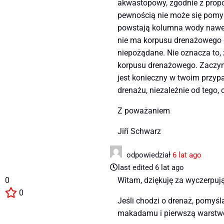
akwastopowy, zgodnie z propo
pewnością nie może się pomyli
powstają kolumna wody nawet 
nie ma korpusu drenażowego 
niepożądane. Nie oznacza to,
korpusu drenażowego. Zaczyna
jest konieczny w twoim przyp
drenażu, niezależnie od tego,
Z poważaniem
Jiří Schwarz
odpowiedział
6 lat ago
last edited 6 lat ago
0
Witam, dziękuję za wyczerpuj
0
Jeśli chodzi o drenaż, pomyśl
makadamu i pierwszą warstwę