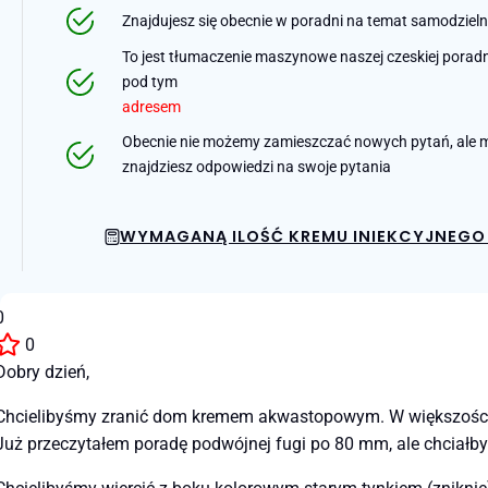
Znajdujesz się obecnie w poradni na temat samodziel
To jest tłumaczenie maszynowe naszej czeskiej poradni 
pod tym
adresem
Obecnie nie możemy zamieszczać nowych pytań, ale m
znajdziesz odpowiedzi na swoje pytania
WYMAGANĄ ILOŚĆ KREMU INIEKCYJNEGO 
0
0
Dobry dzień,
Chcielibyśmy zranić dom kremem akwastopowym. W większości ści
Już przeczytałem poradę podwójnej fugi po 80 mm, ale chciałbym