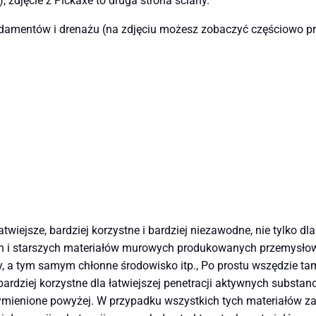
 zdjęcie z Pickaxe to druga strona ściany.
fundamentów i drenażu (na zdjęciu możesz zobaczyć częściowo
łatwiejsze, bardziej korzystne i bardziej niezawodne, nie tylko 
 i starszych materiałów murowych produkowanych przemysłowo, 
ały, a tym samym chłonne środowisko itp., Po prostu wszędzie t
ardziej korzystne dla łatwiejszej penetracji aktywnych substan
ymienione powyżej. W przypadku wszystkich tych materiałów zal