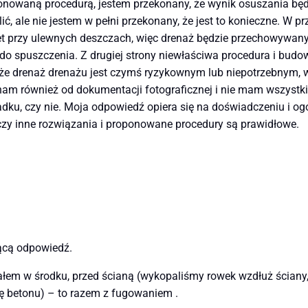
nowaną procedurą, jestem przekonany, że wynik osuszania będ
ć, ale nie jestem w pełni przekonany, że jest to konieczne. W p
przy ulewnych deszczach, więc drenaż będzie przechowywany, a
do spuszczenia. Z drugiej strony niewłaściwa procedura i b
 że drenaż drenażu jest czymś ryzykownym lub niepotrzebnym, 
m również od dokumentacji fotograficznej i nie mam wszystkic
adku, czy nie. Moja odpowiedź opiera się na doświadczeniu i 
 czy inne rozwiązania i proponowane procedury są prawidłowe.
ącą odpowiedź.
ałem w środku, przed ścianą (wykopaliśmy rowek wzdłuż ściany, 
 betonu) – to razem z fugowaniem .