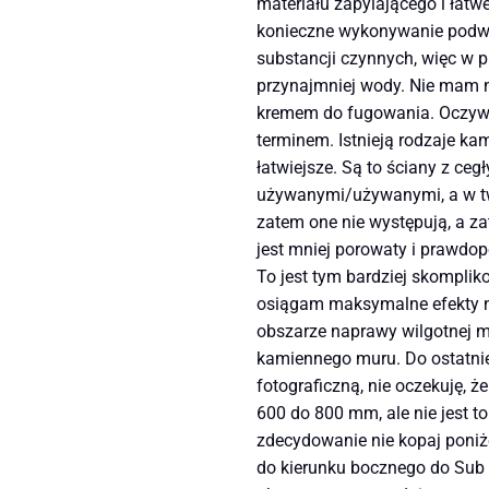
materiału zapylającego i łatw
konieczne wykonywanie podwó
substancji czynnych, więc w 
przynajmniej wody. Nie mam na
kremem do fugowania. Oczywiś
terminem. Istnieją rodzaje ka
łatwiejsze. Są to ściany z ceg
używanymi/używanymi, a w two
zatem one nie występują, a za
jest mniej porowaty i prawdo
To jest tym bardziej skompl
osiągam maksymalne efekty na
obszarze naprawy wilgotnej mu
kamiennego muru. Do ostatnie
fotograficzną, nie oczekuję, 
600 do 800 mm, ale nie jest 
zdecydowanie nie kopaj poniże
do kierunku bocznego do Sub -