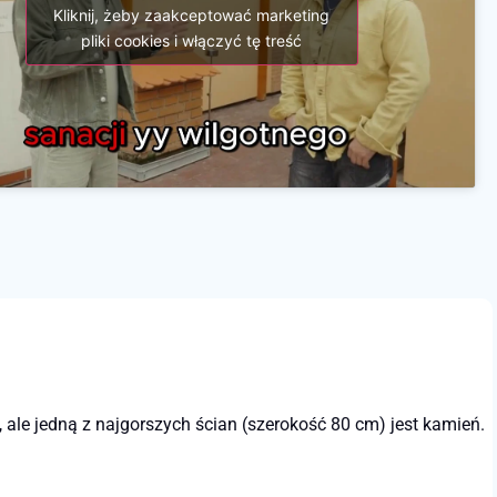
Kliknij, żeby zaakceptować marketing
pliki cookies i włączyć tę treść
ale jedną z najgorszych ścian (szerokość 80 cm) jest kamień.