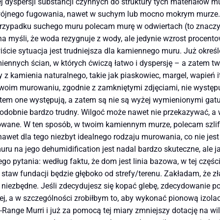
ej dyspersji substancji czynnych do struktury tych materiałów 
jnego fugowania, nawet w suchym lub mocno mokrym murze. Ocz
przypadku suchego muru polecam murę w odwiertach (to znaczy
 myśli, że woda rezygnuje z wody, ale jedynie wzrost procentow
cie sytuacja jest trudniejsza dla kamiennego muru. Już okreś
miennych ścian, w których ćwiczą łatwo i dyspersję – a zatem t
ły z kamienia naturalnego, takie jak piaskowiec, margel, wapień i
im murowaniu, zgodnie z zamkniętymi zdjęciami, nie występują
tem one występują, a zatem są nie są wyżej wymienionymi gatun
podobnie bardzo trudny. Wilgoć może nawet nie przekazywać, a
ikowane. W ten sposób, w twoim kamiennym murze, polecam sz
wet dla tego niezbyt idealnego rodzaju murowania, co nie jes
ru na jego dehumidification jest nadal bardzo skuteczne, ale j
go pytania: według faktu, że dom jest linia bazowa, w tej czę
że staw fundacji będzie głęboko od strefy/terenu. Zakładam, że
to niezbędne. Jeśli zdecydujesz się kopać glebę, zdecydowani
j, a w szczególności zrobiłbym to, aby wykonać pionową izolac
Range Murri i już za pomocą tej miary zmniejszy dotację na wil