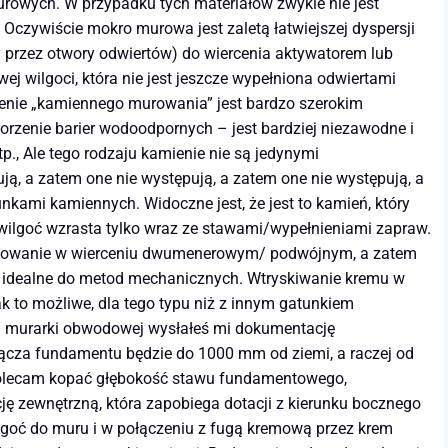
murowych. W przypadku tych materiałów zwykle nie jest
ywiście mokro murowa jest zaletą łatwiejszej dyspersji
 przez otwory odwiertów) do wiercenia aktywatorem lub
ej wilgoci, która nie jest jeszcze wypełniona odwiertami
lenie „kamiennego murowania” jest bardzo szerokim
worzenie barier wodoodpornych – jest bardziej niezawodne i
tp., Ale tego rodzaju kamienie nie są jedynymi
, a zatem one nie występują, a zatem one nie występują, a
kami kamiennych. Widoczne jest, że jest to kamień, który
 wilgoć wzrasta tylko wraz ze stawami/wypełnieniami zapraw.
lifowanie w wierceniu dwumenerowym/ podwójnym, a zatem
t idealne do metod mechanicznych. Wtryskiwanie kremu w
ak to możliwe, dla tego typu niż z innym gatunkiem
ści murarki obwodowej wysłałeś mi dokumentację
 złącza fundamentu będzie do 1000 mm od ziemi, a raczej od
e polecam kopać głębokość stawu fundamentowego,
ję zewnętrzną, która zapobiega dotacji z kierunku bocznego
goć do muru i w połączeniu z fugą kremową przez krem ​​