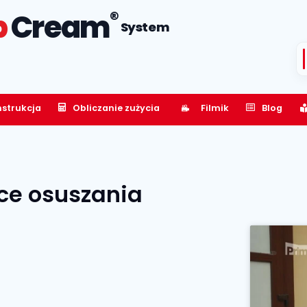
®
p
Cream
System
nstrukcja
Obliczanie zużycia
Filmik
Blog
ce osuszania