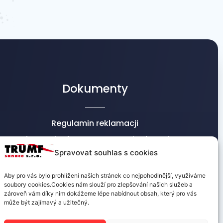
Dokumenty
Regulamin reklamacji
Informacje dot. przetwarzania danych
osobowych
Spravovat souhlas s cookies
Warunki handlowe
Aby pro vás bylo prohlížení našich stránek co nejpohodlnější, využíváme
soubory cookies.Cookies nám slouží pro zlepšování našich služeb a
zároveň vám díky nim dokážeme lépe nabídnout obsah, který pro vás
může být zajímavý a užitečný.