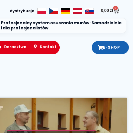
0
0,00
zł
dystrybucja
Profesjonalny system osuszania murów: Samodzielnie
i dla profesjonalistów.
Doradztwo
Kontakt
E-SHOP