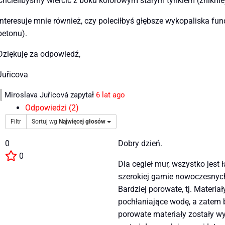
Chcielibyśmy wiercić z boku kolorowym starym tynkiem (zniknie),
Interesuje mnie również, czy poleciłbyś głębsze wykopaliska 
betonu).
Dziękuję za odpowiedź,
Juřicova
Miroslava Juřicová
zapytał
6 lat ago
Odpowiedzi (2)
Filtr
Sortuj wg
Najwięcej głosów
0
Dobry dzień.
0
Dla cegieł mur, wszystko jest 
szerokiej gamie nowoczesnych
Bardziej porowate, tj. Materi
pochłaniające wodę, a zatem b
porowate materiały zostały w