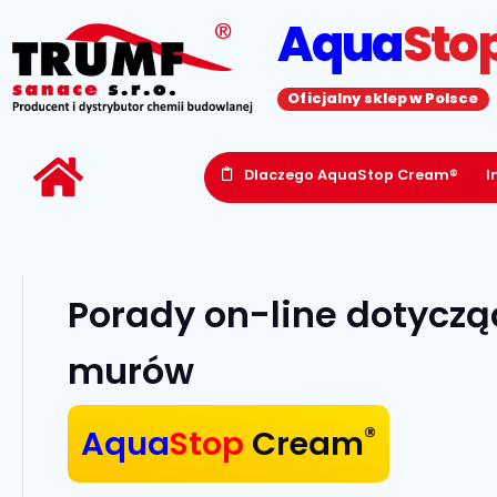
Aqua
Sto
Oficjalny sklep w Polsce
Dlaczego AquaStop Cream®
I
Porady on-line dotyczą
murów
®
Aqua
Stop
Cream