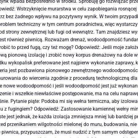
ej tynk wpada bezpośrednio w środku. Spróbuję go rozwiązać pr
wiedź: Wstrzyknięcie murarstwa w celu zapobiegania rosnącej
trz bez żadnego wpływu na pozytywny wynik. W twoim przypadk
oblem techniczny w tym centrum poradnictwa, więc wystarczy kl
od strony zewnętrznej lub fugi od wewnątrz. Tam znajdziesz wys
 jest również piwnicą. Rozważam drenaż, wodoodporność fundam
zrobić to przed fugą, czy też mogę? Odpowiedź: Jeśli moje zało
ową pionową izolację i zrobić nowy korpus drenażowy na dole w
adku wykopalisk preferowane jest najpierw wykonanie zaprawy, 
ia jest pozbawiona pionowego zewnętrznego wodoodporności z 
urowania do wiercenia zgodnie z procedurą technologiczną dl
 nowe wodoodporność i jeśli wodoodporność jest już wykonana, 
nie i wszelkie niewłaściwe postępowanie, ma na celu naprawę wi
nie. Pytanie piąte: Podoba mi się wełna termiczna, aby izolow
niu z fugingiem? Odpowiedź: Zastosowanie kamiennej wełny miner
ste jest jednak, że każda izolacja zmniejsza mniej lub bardziej
ed przenikaniem wilgotności mielonej do muru, budowania, nie 
ę piwnica, przypuszczam, że musi nudzić z tym samym odstępem,