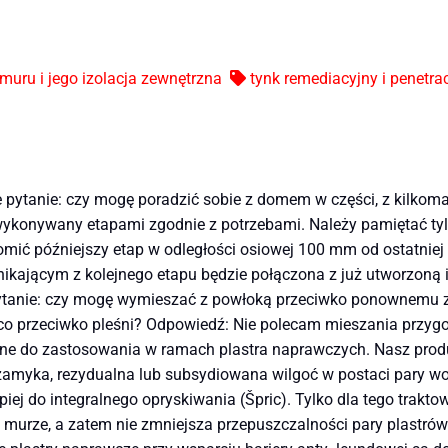
muru i jego izolacja zewnętrzna
tynk remediacyjny i penetra
ze pytanie: czy mogę poradzić sobie z domem w części, z kilko
ykonywany etapami zgodnie z potrzebami. Należy pamiętać tyl
chomić późniejszy etap w odległości osiowej 100 mm od ostatniej
ikającym z kolejnego etapu będzie połączona z już utworzoną 
e pytanie: czy mogę wymieszać z powłoką przeciwko ponownemu 
o przeciwko pleśni? Odpowiedź: Nie polecam mieszania przygot
e do zastosowania w ramach plastra naprawczych. Nasz produk
amyka, rezydualna lub subsydiowana wilgoć w postaci pary wod
iej do integralnego opryskiwania (Špric). Tylko dla tego trak
urze, a zatem nie zmniejsza przepuszczalności pary plastrów