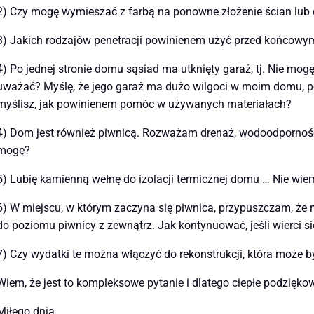
2) Czy mogę wymieszać z farbą na ponowne złożenie ścian lub 
3) Jakich rodzajów penetracji powinienem użyć przed końcow
4) Po jednej stronie domu sąsiad ma utknięty garaż, tj. Nie m
uważać? Myślę, że jego garaż ma dużo wilgoci w moim domu, pon
myślisz, jak powinienem pomóc w używanych materiałach?
4) Dom jest również piwnicą. Rozważam drenaż, wodoodporność f
mogę?
5) Lubię kamienną wełnę do izolacji termicznej domu … Nie wiem,
6) W miejscu, w którym zaczyna się piwnica, przypuszczam, że
do poziomu piwnicy z zewnątrz. Jak kontynuować, jeśli wierci s
7) Czy wydatki te można włączyć do rekonstrukcji, która może
Wiem, że jest to kompleksowe pytanie i dlatego ciepłe podzięko
Miłego dnia