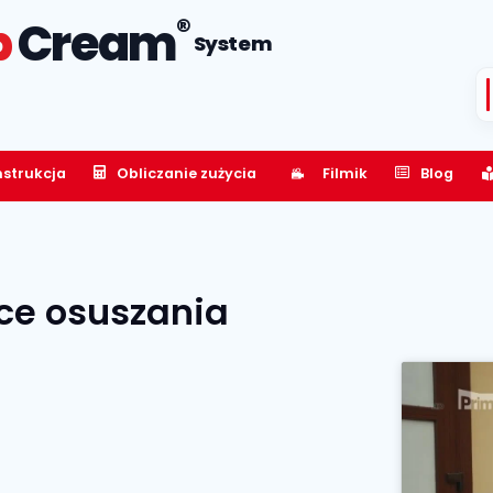
®
p
Cream
System
nstrukcja
Obliczanie zużycia
Filmik
Blog
ce osuszania