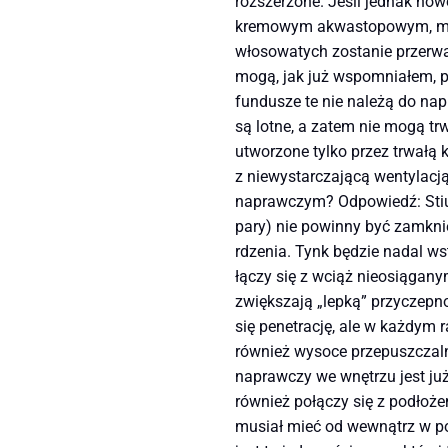
rozszerzone. Jeśli jednak now
kremowym akwastopowym, mason
włosowatych zostanie przerwa
mogą, jak już wspomniałem, po
fundusze te nie należą do nap
są lotne, a zatem nie mogą t
utworzone tylko przez trwałą 
z niewystarczającą wentylacją
naprawczym? Odpowiedź: Stiu
pary) nie powinny być zamkni
rdzenia. Tynk będzie nadal ws
łączy się z wciąż nieosiągany
zwiększają „lepką” przyczepn
się penetrację, ale w każdym 
również wysoce przepuszczalne
naprawczy we wnętrzu jest ju
również połączy się z podłoże
musiał mieć od wewnątrz w p