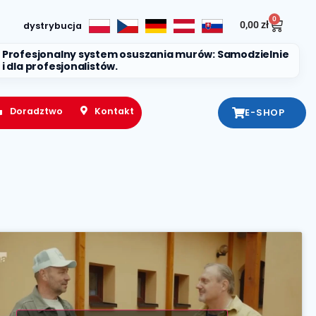
0
0,00
zł
dystrybucja
Profesjonalny system osuszania murów: Samodzielnie
i dla profesjonalistów.
Doradztwo
Kontakt
E-SHOP