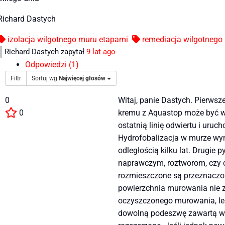
Richard Dastych
izolacja wilgotnego muru etapami
remediacja wilgotnego 
Richard Dastych
zapytał
9 lat ago
Odpowiedzi (1)
Filtr
Sortuj wg
Najwięcej głosów
0
Witaj, panie Dastych. Pierws
0
kremu z Aquastop może być w
ostatnią linię odwiertu i uru
Hydrofobalizacja w murze wyn
odległością kilku lat. Drugi
naprawczym, roztworom, czy c
rozmieszczone są przeznaczon
powierzchnia murowania nie z
oczyszczonego murowania, lep
dowolną podeszwę zawartą w m