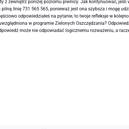
 z zewnątrz poniżej poziomu piwnicy. Jak kontynuować, jeśli w
 pilną linię 731 565 565, ponieważ jest ona szybsza i mogę ud
zęściowo odpowiedziałeś na pytanie, to twoje refleksje w kolej
yć uwzględniona w programie Zielonych Oszczędzania? Odpowie
dpowiedź może nie odpowiadać logicznemu rozważeniu, a raczej