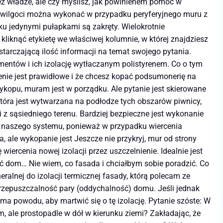
zez władze, ale czy myślisz, jak powinienem pomóc w
 wilgoci można wykonać w przypadku peryferyjnego muru z
u jedynymi pułapkami są zakręty. Wielokrotnie
iknąć etykietę we właściwej kolumnie, w której znajdziesz
tarczającą ilość informacji na temat swojego pytania.
entów i ich izolację wytłaczanym polistyrenem. Co o tym
żenie jest prawidłowe i że chcesz kopać podsumonerię na
ykopu, muram jest w porządku. Ale pytanie jest skierowane
która jest wytwarzana na podłodze tych obszarów piwnicy,
sąsiedniego terenu. Bardziej bezpieczne jest wykonanie
a naszego systemu, ponieważ w przypadku wiercenia
ale wykopanie jest Jeszcze nie przykryj, mur od strony
ercenia nowej izolacji przez uszczelnienie. Idealnie jest
ać dom… Nie wiem, co fasada i chciałbym sobie poradzić. Co
alnej do izolacji termicznej fasady, którą polecam ze
 przepuszczalność pary (oddychalność) domu. Jeśli jednak
ma powodu, aby martwić się o tę izolację. Pytanie szóste: W
 ale prostopadle w dół w kierunku ziemi? Zakładając, że