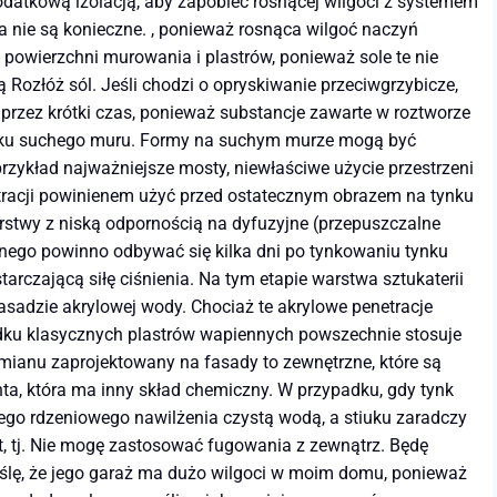
dodatkową izolacją, aby zapobiec rosnącej wilgoci z systemem
nie są konieczne. , ponieważ rosnąca wilgoć naczyń
powierzchni murowania i plastrów, ponieważ sole te nie
 Rozłóż sól. Jeśli chodzi o opryskiwanie przeciwgrzybicze,
 przez krótki czas, ponieważ substancje zawarte w roztworze
padku suchego muru. Formy na suchym murze mogą być
rzykład najważniejsze mosty, niewłaściwe użycie przestrzeni
enetracji powinienem użyć przed ostatecznym obrazem na tynku
stwy z niską odpornością na dyfuzyjne (przepuszczalne
jnego powinno odbywać się kilka dni po tynkowaniu tynku
arczającą siłę ciśnienia. Na tym etapie warstwa sztukaterii
asadzie akrylowej wody. Chociaż te akrylowe penetracje
padku klasycznych plastrów wapiennych powszechnie stosuje
emianu zaprojektowany na fasady to zewnętrzne, które są
nta, która ma inny skład chemiczny. W przypadku, gdy tynk
ego rdzeniowego nawilżenia czystą wodą, a stiuku zaradczy
et, tj. Nie mogę zastosować fugowania z zewnątrz. Będę
ślę, że jego garaż ma dużo wilgoci w moim domu, ponieważ