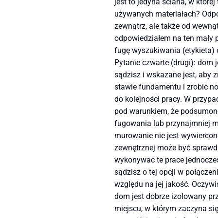
jest to jedyna ściana, w któr
używanych materiałach? Odpo
zewnątrz, ale także od wewną
odpowiedziałem na ten mały pr
fugę wyszukiwania (etykieta) 
Pytanie czwarte (drugi): dom
sądzisz i wskazane jest, aby 
stawie fundamentu i zrobić n
do kolejności pracy. W przyp
pod warunkiem, że podsumoner
fugowania lub przynajmniej m
murowanie nie jest wywiercone
zewnętrznej może być sprawdze
wykonywać te prace jednocześ
sądzisz o tej opcji w połącze
względu na jej jakość. Oczywi
dom jest dobrze izolowany prz
miejscu, w którym zaczyna si