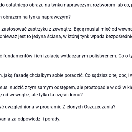
do ostatniego obrazu na tynku naprawczym, roztworom lub co, 
ym obrazem na tynku naprawczym?
ogę zastosować zastrzyku z zewnątrz. Będę musiał mieć od wewn
ieważ jest to jedyna ściana, w której tynk wpada bezpośrednio
undamentów i ich izolację wytłaczanym polistyrenem. Co o tym 
 jaką fasadę chciałbym sobie poradzić. Co sądzisz o tej opcji 
 musi nudzić z tym samym odstępem, ale prostopadle w dół w ki
ię od wewnątrz, ale tylko ta część domu?
 być uwzględniona w programie Zielonych Oszczędzania?
wania za odpowiedzi i porady.