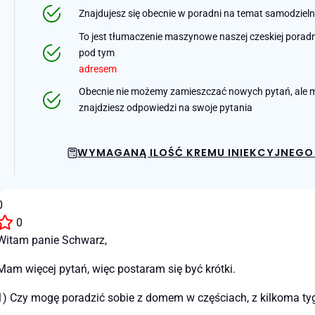
Znajdujesz się obecnie w poradni na temat samodziel
To jest tłumaczenie maszynowe naszej czeskiej poradni 
pod tym
adresem
Obecnie nie możemy zamieszczać nowych pytań, ale m
znajdziesz odpowiedzi na swoje pytania
WYMAGANĄ ILOŚĆ KREMU INIEKCYJNEGO 
0
0
Witam panie Schwarz,
Mam więcej pytań, więc postaram się być krótki.
1) Czy mogę poradzić sobie z domem w częściach, z kilkoma ty