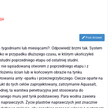
cja
Post Answer
ma tygodniami lub miesiącami?. Odpowiedź brzmi tak. System
ko w przypadku dłuższego czasu, w którym ukończyłeś
 studni poprzedniego etapu od ostatniej studni.
i nie sąsiadowaną otworem z poprzedniego etapu i z
złożeniu ścian lub w końcowym obrazie na tynku
owania anty -sparku i przeciwgrzybiczego. Ciecze oparte na
t do tych celów zaprojektowany, zatrzymanie Aquasalt,
nej, ta warstwa penetracyjna jest stosowana do
towanego muru jest tynk podstawowy. Para wodna zawiera
 naprawczych. Życie plastrów naprawczych jest znacznie