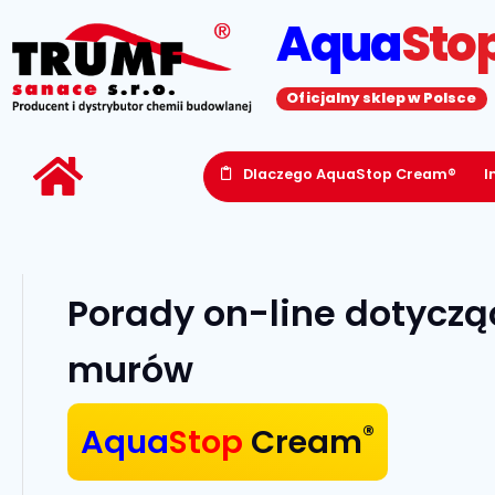
Aqua
Sto
Oficjalny sklep w Polsce
Dlaczego AquaStop Cream®
I
Porady on-line dotyczą
murów
®
Aqua
Stop
Cream