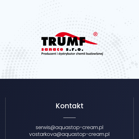
Kontakt
serwis@aquastop-cream.pl
vostarkova@aquastop-cream.pl