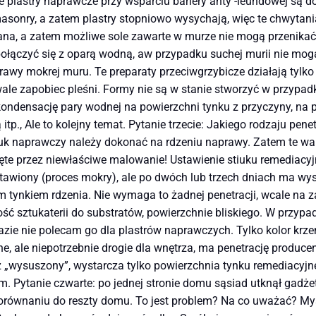
e plastry naprawcze przy wsparciu bariery anty -leundowej są 
ry, a zatem plastry stopniowo wysychają, więc te chwytania 
na, a zatem możliwe sole zawarte w murze nie mogą przenikać 
łączyć się z oparą wodną, ​​aw przypadku suchej murii nie mogą
rawy mokrej muru. Te preparaty przeciwgrzybicze działają tylko
rwale zapobiec pleśni. Formy nie są w stanie stworzyć w przy
kondensację pary wodnej na powierzchni tynku z przyczyny, na p
 itp., Ale to kolejny temat. Pytanie trzecie: Jakiego rodzaju p
k naprawczy należy dokonać na rdzeniu naprawy. Zatem te war
ęte przez niewłaściwe malowanie! Ustawienie stiuku remediacy
tawiony (proces mokry), ale po dwóch lub trzech dniach ma wyst
m tynkiem rdzenia. Nie wymaga to żadnej penetracji, wcale na z
ość sztukaterii do substratów, powierzchnie bliskiego. W przy
razie nie polecam go dla plastrów naprawczych. Tylko kolor krz
, ale niepotrzebnie drogie dla wnętrza, ma penetrację produce
ż „wysuszony”, wystarcza tylko powierzchnia tynku remediacyjn
m. Pytanie czwarte: po jednej stronie domu sąsiad utknął gadż
orównaniu do reszty domu. To jest problem? Na co uważać? My