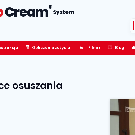
®
p
Cream
System
nstrukcja
Obliczanie zużycia
Filmik
Blog
ce osuszania