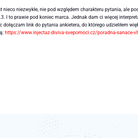
st nieco niezwykłe, nie pod względem charakteru pytania, ale p
3. I to prawie pod koniec marca. Jednak dam ci więcej interpre
 dołączam link do pytania ankietera, do którego udzieliłem więk
bą:
https://www.injectaz-diviva-svepomoci.cz/poradna-sanace-vlh