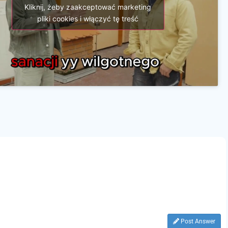
Kliknij, żeby zaakceptować marketing
pliki cookies i włączyć tę treść
Post Answer