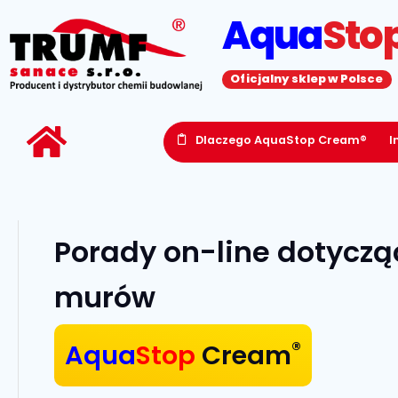
Aqua
Sto
Oficjalny sklep w Polsce
Dlaczego AquaStop Cream®
I
Porady on-line dotyczą
murów
®
Aqua
Stop
Cream