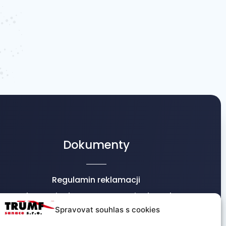
Dokumenty
Regulamin reklamacji
Informacje dot. przetwarzania danych
osobowych
Spravovat souhlas s cookies
Warunki handlowe