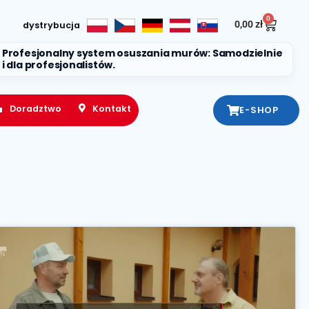
0
0,00
zł
dystrybucja
Profesjonalny system osuszania murów: Samodzielnie
i dla profesjonalistów.
Doradztwo
Kontakt
E-SHOP