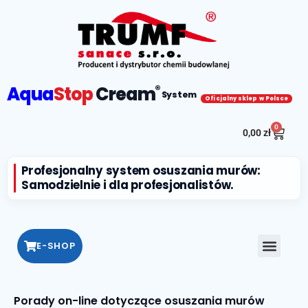
Aqua
Stop
Cream
®
System
Oficjalny sklep w Polsce
0
0,00
zł
Profesjonalny system osuszania murów:
Samodzielnie i dla profesjonalistów.
E-SHOP
Porady on-line dotyczące osuszania murów