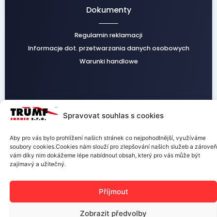
Dokumenty
Regulamin reklamacji
Informacje dot. przetwarzania danych osobowych
Warunki handlowe
Facebook
Instagram
Spravovat souhlas s cookies
Aby pro vás bylo prohlížení našich stránek co nejpohodlnější, využíváme
soubory cookies.Cookies nám slouží pro zlepšování našich služeb a zároveň
vám díky nim dokážeme lépe nabídnout obsah, který pro vás může být
TRUMF sanace s.r.o.
zajímavý a užitečný.
Příjmout
Zobrazit předvolby