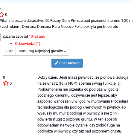
0
0
Witam, proszę o doradztwo 50 Rocny Dom Pivnice pod poziomem terenu 1,20 m
przed rokiem, Drenzna Drenzna Rura Nopova Folia pokryła punkt obrotu
Zuzana
zapytał
10 lat ago
Odpowiedzi (1)
Filtr
Sortuj wg
Najwięcej głosów
Post Answer
0
Dobry dzień. Jeśli masz pewność, że pionowa izolacja
0
na zewnątrz (folia NOP) spełnia swoją funkcję, tj.
Podsumoneria nie przenika do podłoża wilgoci z
bocznego kierunku, oczywiście jest lepsze, aby
zapobiec wznoszeniu wilgoci w murowaniu Procedura
technologiczna dla podłóg kremowych w piwnicy. To
wysuszy mu mur z podłogi w piwnicy, a nie z linii
odwiertu (fugi) z poziomu gruntu. W ten sposób
odpowiadam na twoje pytanie, czy zrobić fugę na
podłodze w piwnicy, czy tuż nad poziomem gruntu.