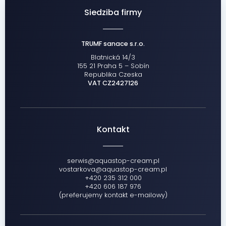
Siedziba firmy
TRUMF sanace s.r.o.
Blatnická 14/3
155 21 Praha 5 – Sobín
Republika Czeska
VAT CZ2427126
Kontakt
serwis@aquastop-cream.pl
vostarkova@aquastop-cream.pl
+420 235 312 000
+420 606 187 976
(preferujemy kontakt e-mailowy)