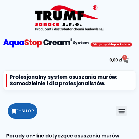
Aqua
Stop
Cream
®
System
Oficjalny sklep w Polsce
0
0,00
zł
Profesjonalny system osuszania murów:
Samodzielnie i dla profesjonalistów.
E-SHOP
Porady on-line dotyczące osuszania murów