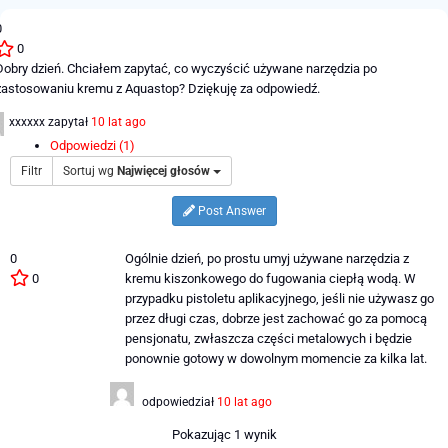
0
0
Dobry dzień. Chciałem zapytać, co wyczyścić używane narzędzia po
zastosowaniu kremu z Aquastop? Dziękuję za odpowiedź.
xxxxxx
zapytał
10 lat ago
Odpowiedzi (1)
Filtr
Sortuj wg
Najwięcej głosów
Post Answer
0
Ogólnie dzień, po prostu umyj używane narzędzia z
0
kremu kiszonkowego do fugowania ciepłą wodą. W
przypadku pistoletu aplikacyjnego, jeśli nie używasz go
przez długi czas, dobrze jest zachować go za pomocą
pensjonatu, zwłaszcza części metalowych i będzie
ponownie gotowy w dowolnym momencie za kilka lat.
odpowiedział
10 lat ago
Pokazując 1 wynik