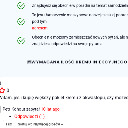
Znajdujesz się obecnie w poradni na temat samodziel
To jest tłumaczenie maszynowe naszej czeskiej poradni 
pod tym
adresem
Obecnie nie możemy zamieszczać nowych pytań, ale m
znajdziesz odpowiedzi na swoje pytania
WYMAGANĄ ILOŚĆ KREMU INIEKCYJNEGO 
0
0
Witam, jeśli kupię większy pakiet kremu z akwastopu, czy możes
Petr Kohout
zapytał
10 lat ago
Odpowiedzi (1)
Filtr
Sortuj wg
Najwięcej głosów