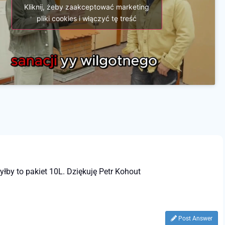
Kliknij, żeby zaakceptować marketing
pliki cookies i włączyć tę treść
łby to pakiet 10L. Dziękuję Petr Kohout
Post Answer