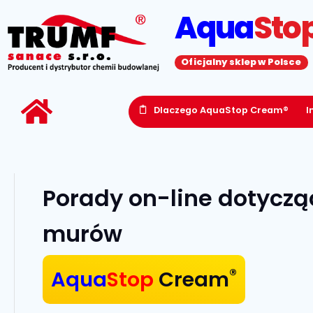
Aqua
Sto
Oficjalny sklep w Polsce
Dlaczego AquaStop Cream®
I
Porady on-line dotyczą
murów
®
Aqua
Stop
Cream