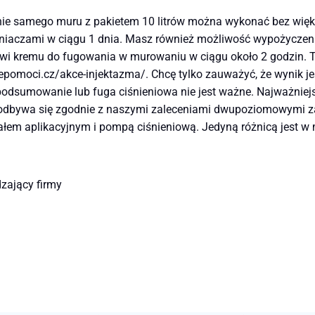
nie samego muru z pakietem 10 litrów można wykonać bez więk
niaczami w ciągu 1 dnia. Masz również możliwość wypożyczen
wi kremu do fugowania w murowaniu w ciągu około 2 godzin. Trz
svepomoci.cz/akce-injektazma/. Chcę tylko zauważyć, że wynik
podsumowanie lub fuga ciśnieniowa nie jest ważne. Najważniejsze
dbywa się zgodnie z naszymi zaleceniami dwupoziomowymi za
łem aplikacyjnym i pompą ciśnieniową. Jedyną różnicą jest w m
dzający firmy