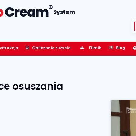
®
p
Cream
System
nstrukcja
Obliczanie zużycia
Filmik
Blog
ce osuszania