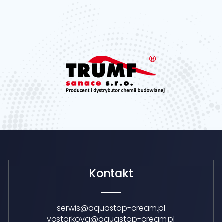
Kontakt
serwis@aquastop-cream.pl
vostarkova@aquastop-cream.pl