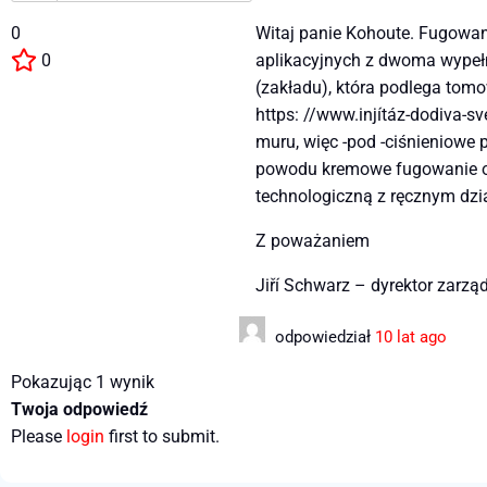
0
Witaj panie Kohoute. Fugowa
0
aplikacyjnych z dwoma wypeł
(zakładu), która podlega tomo
https: //www.injítáz-dodiva-
muru, więc -pod -ciśnieniowe 
powodu kremowe fugowanie o
technologiczną z ręcznym dzia
Z poważaniem
Jiří Schwarz – dyrektor zarzą
odpowiedział
10 lat ago
Pokazując 1 wynik
Twoja odpowiedź
Please
login
first to submit.