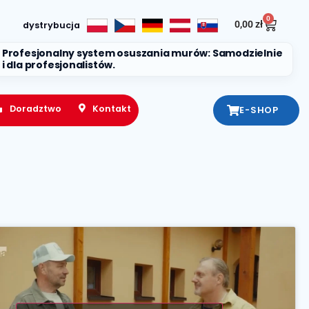
0
0,00
zł
dystrybucja
Profesjonalny system osuszania murów: Samodzielnie
i dla profesjonalistów.
Doradztwo
Kontakt
E-SHOP