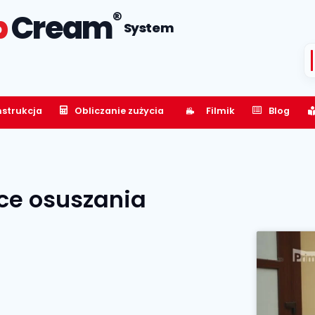
®
p
Cream
System
nstrukcja
Obliczanie zużycia
Filmik
Blog
ce osuszania