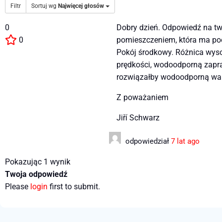
Filtr
Sortuj wg
Najwięcej głosów
0
Dobry dzień. Odpowiedź na tw
0
pomieszczeniem, która ma po
Pokój środkowy. Różnica wyso
prędkości, wodoodporną zapra
rozwiązałby wodoodporną wan
Z poważaniem
Jiří Schwarz
odpowiedział
7 lat ago
Pokazując 1 wynik
Twoja odpowiedź
Please
login
first to submit.