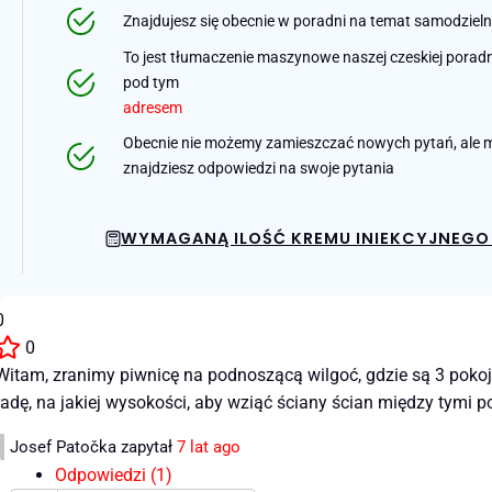
Znajdujesz się obecnie w poradni na temat samodziel
To jest tłumaczenie maszynowe naszej czeskiej poradni 
pod tym
adresem
Obecnie nie możemy zamieszczać nowych pytań, ale m
znajdziesz odpowiedzi na swoje pytania
WYMAGANĄ ILOŚĆ KREMU INIEKCYJNEGO 
0
0
Witam, zranimy piwnicę na podnoszącą wilgoć, gdzie są 3 poko
radę, na jakiej wysokości, aby wziąć ściany ścian między tymi p
Josef Patočka
zapytał
7 lat ago
Odpowiedzi (1)