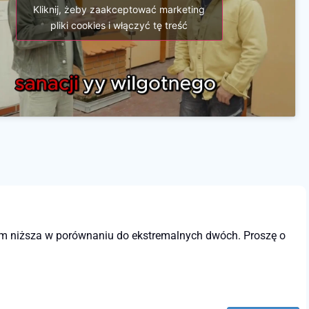
Kliknij, żeby zaakceptować marketing
pliki cookies i włączyć tę treść
 cm niższa w porównaniu do ekstremalnych dwóch. Proszę o