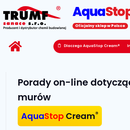
Aqua
Sto
Oficjalny sklep w Polsce
Dlaczego AquaStop Cream®
I
Porady on-line dotyczą
murów
®
Aqua
Stop
Cream