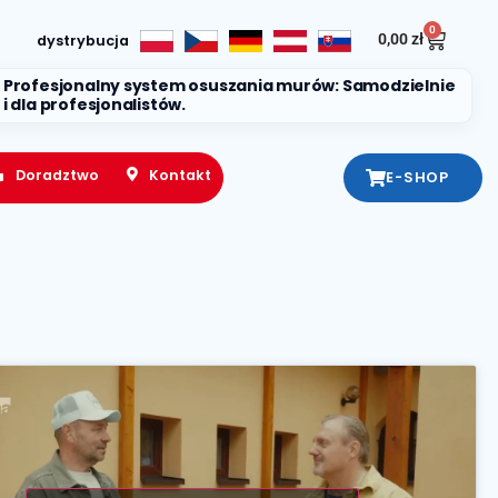
0
0,00
zł
dystrybucja
Profesjonalny system osuszania murów: Samodzielnie
i dla profesjonalistów.
Doradztwo
Kontakt
E-SHOP