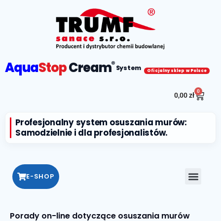
Aqua
Stop
Cream
®
System
Oficjalny sklep w Polsce
0
0,00
zł
Profesjonalny system osuszania murów:
Samodzielnie i dla profesjonalistów.
E-SHOP
Porady on-line dotyczące osuszania murów