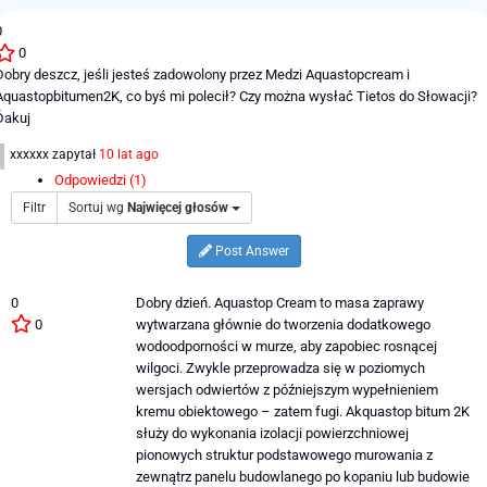
0
0
Dobry deszcz, jeśli jesteś zadowolony przez Medzi Aquastopcream i
Aquastopbitumen2K, co byś mi polecił? Czy można wysłać Tietos do Słowacji?
Ďakuj
xxxxxx
zapytał
10 lat ago
Odpowiedzi (1)
Filtr
Sortuj wg
Najwięcej głosów
Post Answer
0
Dobry dzień. Aquastop Cream to masa zaprawy
0
wytwarzana głównie do tworzenia dodatkowego
wodoodporności w murze, aby zapobiec rosnącej
wilgoci. Zwykle przeprowadza się w poziomych
wersjach odwiertów z późniejszym wypełnieniem
kremu obiektowego – zatem fugi. Akquastop bitum 2K
służy do wykonania izolacji powierzchniowej
pionowych struktur podstawowego murowania z
zewnątrz panelu budowlanego po kopaniu lub budowie