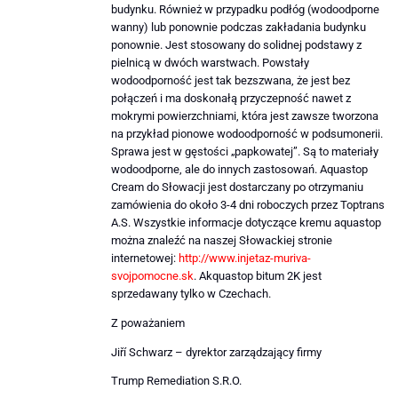
budynku. Również w przypadku podłóg (wodoodporne
wanny) lub ponownie podczas zakładania budynku
ponownie. Jest stosowany do solidnej podstawy z
pielnicą w dwóch warstwach. Powstały
wodoodporność jest tak bezszwana, że ​​jest bez
połączeń i ma doskonałą przyczepność nawet z
mokrymi powierzchniami, która jest zawsze tworzona
na przykład pionowe wodoodporność w podsumonerii.
Sprawa jest w gęstości „papkowatej”. Są to materiały
wodoodporne, ale do innych zastosowań. Aquastop
Cream do Słowacji jest dostarczany po otrzymaniu
zamówienia do około 3-4 dni roboczych przez Toptrans
A.S. Wszystkie informacje dotyczące kremu aquastop
można znaleźć na naszej Słowackiej stronie
internetowej:
http://www.injetaz-muriva-
svojpomocne.sk
. Akquastop bitum 2K jest
sprzedawany tylko w Czechach.
Z poważaniem
Jiří Schwarz – dyrektor zarządzający firmy
Trump Remediation S.R.O.