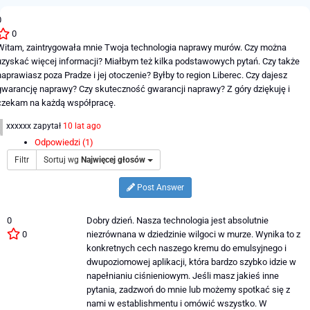
0
0
Witam, zaintrygowała mnie Twoja technologia naprawy murów. Czy można
uzyskać więcej informacji? Miałbym też kilka podstawowych pytań. Czy także
naprawiasz poza Pradze i jej otoczenie? Byłby to region Liberec. Czy dajesz
gwarancję naprawy? Czy skuteczność gwarancji naprawy? Z góry dziękuję i
czekam na każdą współpracę.
xxxxxx
zapytał
10 lat ago
Odpowiedzi (1)
Filtr
Sortuj wg
Najwięcej głosów
Post Answer
0
Dobry dzień. Nasza technologia jest absolutnie
0
niezrównana w dziedzinie wilgoci w murze. Wynika to z
konkretnych cech naszego kremu do emulsyjnego i
dwupoziomowej aplikacji, która bardzo szybko idzie w
napełnianiu ciśnieniowym. Jeśli masz jakieś inne
pytania, zadzwoń do mnie lub możemy spotkać się z
nami w establishmentu i omówić wszystko. W