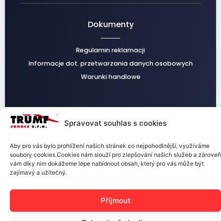
Dokumenty
Regulamin reklamacji
Informacje dot. przetwarzania danych osobowych
Warunki handlowe
Spravovat souhlas s cookies
Facebook
Instagram
Aby pro vás bylo prohlížení našich stránek co nejpohodlnější, využíváme
soubory cookies.Cookies nám slouží pro zlepšování našich služeb a zároveň
vám díky nim dokážeme lépe nabídnout obsah, který pro vás může být
zajímavý a užitečný.
TRUMF sanace s.r.o.
Příjmout