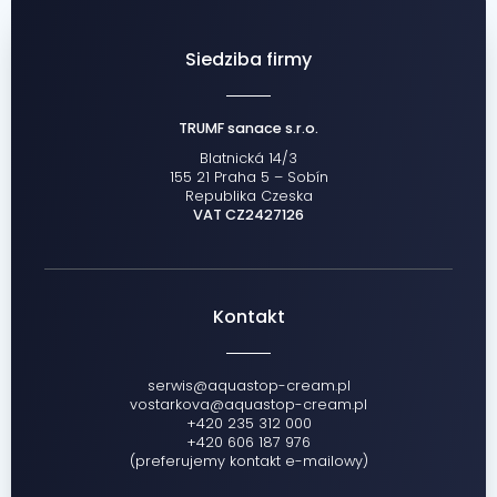
Siedziba firmy
TRUMF sanace s.r.o.
Blatnická 14/3
155 21 Praha 5 – Sobín
Republika Czeska
VAT CZ2427126
Kontakt
serwis@aquastop-cream.pl
vostarkova@aquastop-cream.pl
+420 235 312 000
+420 606 187 976
(preferujemy kontakt e-mailowy)