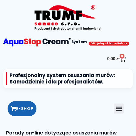
Aqua
Stop
Cream
®
System
Oficjalny sklep w Polsce
0
0,00
zł
Profesjonalny system osuszania murów:
Samodzielnie i dla profesjonalistów.
E-SHOP
Porady on-line dotyczące osuszania murów