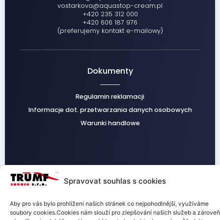
vostarkova@aquastop-cream.pl
+420 235 312 000
+420 606 187 976
(preferujemy kontakt e-mailowy)
Dokumenty
Regulamin reklamacji
Informacje dot. przetwarzania danych osobowych
Warunki handlowe
Facebook
Instagram
Spravovat souhlas s cookies
Aby pro vás bylo prohlížení našich stránek co nejpohodlnější, využíváme
soubory cookies.Cookies nám slouží pro zlepšování našich služeb a zároveň