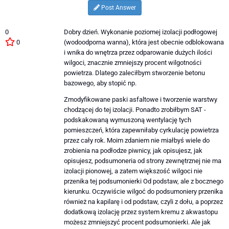
Post Answer
0
Dobry dzień. Wykonanie poziomej izolacji podłogowej
0
(wodoodporna wanna), która jest obecnie odblokowana
i wnika do wnętrza przez odparowanie dużych ilości
wilgoci, znacznie zmniejszy procent wilgotności
powietrza. Dlatego zaleciłbym stworzenie betonu
bazowego, aby stopić np.
Zmodyfikowane paski asfaltowe i tworzenie warstwy
chodzącej do tej izolacji. Ponadto zrobiłbym SAT -
podskakowaną wymuszoną wentylację tych
pomieszczeń, która zapewniłaby cyrkulację powietrza
przez cały rok. Moim zdaniem nie miałbyś wiele do
zrobienia na podłodze piwnicy, jak opisujesz, jak
opisujesz, podsumoneria od strony zewnętrznej nie ma
izolacji pionowej, a zatem większość wilgoci nie
przenika tej podsumonierki Od podstaw, ale z bocznego
kierunku. Oczywiście wilgoć do podsumoniery przenika
również na kapilarę i od podstaw, czyli z dołu, a poprzez
dodatkową izolację przez system kremu z akwastopu
możesz zmniejszyć procent podsumonierki. Ale jak