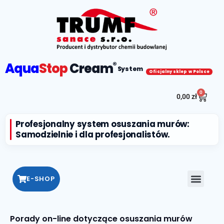
Aqua
Stop
Cream
®
System
Oficjalny sklep w Polsce
0
0,00
zł
Profesjonalny system osuszania murów:
Samodzielnie i dla profesjonalistów.
E-SHOP
Porady on-line dotyczące osuszania murów