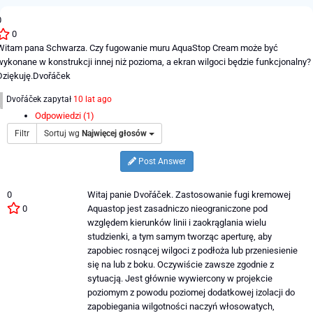
0
0
Witam pana Schwarza. Czy fugowanie muru AquaStop Cream może być
wykonane w konstrukcji innej niż pozioma, a ekran wilgoci będzie funkcjonalny?
Dziękuję.Dvořáček
Dvořáček
zapytał
10 lat ago
Odpowiedzi (1)
Filtr
Sortuj wg
Najwięcej głosów
Post Answer
0
Witaj panie Dvořáček. Zastosowanie fugi kremowej
0
Aquastop jest zasadniczo nieograniczone pod
względem kierunków linii i zaokrąglania wielu
studzienki, a tym samym tworząc aperturę, aby
zapobiec rosnącej wilgoci z podłoża lub przeniesienie
się na lub z boku. Oczywiście zawsze zgodnie z
sytuacją. Jest głównie wywiercony w projekcie
poziomym z powodu poziomej dodatkowej izolacji do
zapobiegania wilgotności naczyń włosowatych,