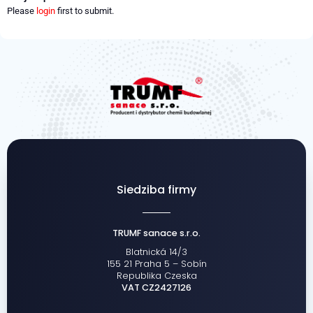
Please
login
first to submit.
Siedziba firmy
TRUMF sanace s.r.o.
Blatnická 14/3
155 21 Praha 5 – Sobín
Republika Czeska
VAT CZ2427126