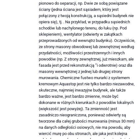
pionowo do separacji, np. Dwie ze sobą powiązane
ściany (jedna ściana jest sąsiadem, który jest
połączony z twoją konstrukcją, a sąsiedni budynek nie
opiera się), tj. . Na przykład, w przypadku sąsiednich
schodów lub nachylonego terenu, do łuku (np. Pod
sklepieniem), wentylator (odwierty w zakątkach
przeprowadzonych od wewnątrz budynku). Oczywiście,
ze strony masonry obwodowej lub zewnętrznej według
przydatności, możliwości przestrzennych i innych
powodów (np. Z strony zewnętrznej, już mieszkam, ale
fasada jest przed rekonstrukcją ”i odwrotnie) oraz dla
masonry wewnętrznej z jednej lub drugiej strony
murowania. Chemiczne fustwo murarki z systemem
kremowym Aquastop jest nie tylko bardzo niezawodne,
skuteczne, najmniej inwazyjne budynek, ale także
bardzo ważne, jest bardzo zmienne, może być
dokonane w różnych kierunkach z powodów lokalnych
(większość jest powyżej). Ta zmienność jest
zasadniczo nieograniczona, ponieważ odwierty są
tworzone dla całej grubości murowania (minus 30 mm)
na danych odległości osiowych, nie ma powodu, aby
wiercić murę po obu stronach, ale jaka jest kolejna