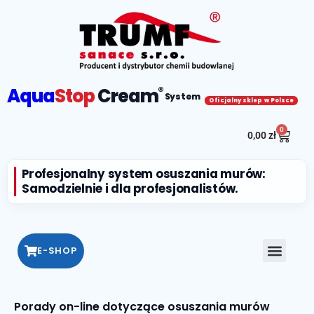
Aqua
Stop
Cream
®
System
Oficjalny sklep w Polsce
0
0,00
zł
Profesjonalny system osuszania murów:
Samodzielnie i dla profesjonalistów.
E-SHOP
Porady on-line dotyczące osuszania murów