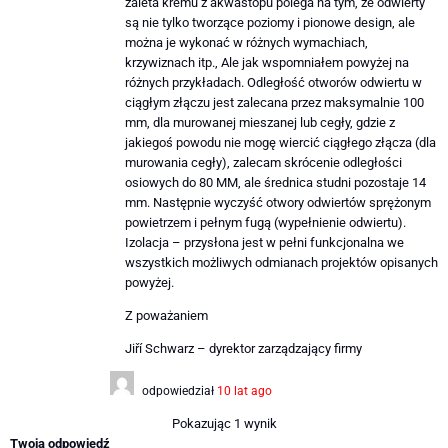
zaleta kremu z akwastopu polega na tym, że odwierty
są nie tylko tworzące poziomy i pionowe design, ale
można je wykonać w różnych wymachiach,
krzywiznach itp., Ale jak wspomniałem powyżej na
różnych przykładach. Odległość otworów odwiertu w
ciągłym złączu jest zalecana przez maksymalnie 100
mm, dla murowanej mieszanej lub cegły, gdzie z
jakiegoś powodu nie mogę wiercić ciągłego złącza (dla
murowania cegły), zalecam skrócenie odległości
osiowych do 80 MM, ale średnica studni pozostaje 14
mm. Następnie wyczyść otwory odwiertów sprężonym
powietrzem i pełnym fugą (wypełnienie odwiertu).
Izolacja – przysłona jest w pełni funkcjonalna we
wszystkich możliwych odmianach projektów opisanych
powyżej.
Z poważaniem
Jiří Schwarz – dyrektor zarządzający firmy
odpowiedział
10 lat ago
Pokazując 1 wynik
Twoja odpowiedź