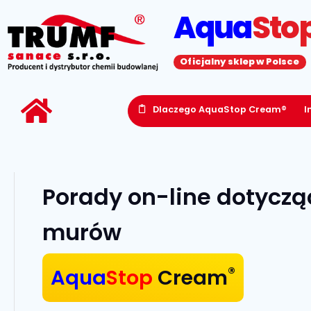
Aqua
Sto
Oficjalny sklep w Polsce
Dlaczego AquaStop Cream®
I
Porady on-line dotyczą
murów
®
Aqua
Stop
Cream