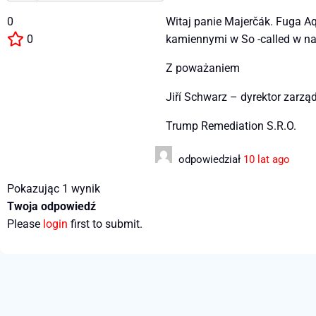
0
Witaj panie Majerčák. Fuga A
0
kamiennymi w So -called w nas
Z poważaniem
Jiří Schwarz – dyrektor zarzą
Trump Remediation S.R.O.
odpowiedział
10 lat ago
Pokazując 1 wynik
Twoja odpowiedź
Please
login
first to submit.