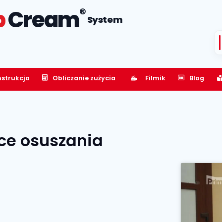
®
p
Cream
System
nstrukcja
Obliczanie zużycia
Filmik
Blog
ce osuszania