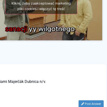
Kliknij, żeby zaakceptować marketing
pliki cookies i włączyć tę treść
iami Majerčák Dubnica n/v.
Post Answer