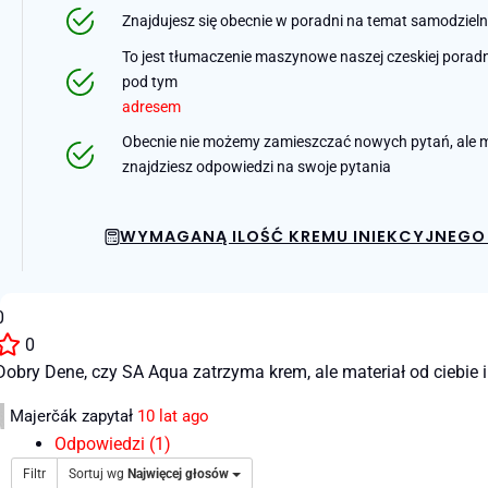
Znajdujesz się obecnie w poradni na temat samodziel
To jest tłumaczenie maszynowe naszej czeskiej poradni 
pod tym
adresem
Obecnie nie możemy zamieszczać nowych pytań, ale m
znajdziesz odpowiedzi na swoje pytania
WYMAGANĄ ILOŚĆ KREMU INIEKCYJNEGO 
0
0
Dobry Dene, czy SA Aqua zatrzyma krem, ale materiał od ciebi
Majerčák
zapytał
10 lat ago
Odpowiedzi (1)
Filtr
Sortuj wg
Najwięcej głosów