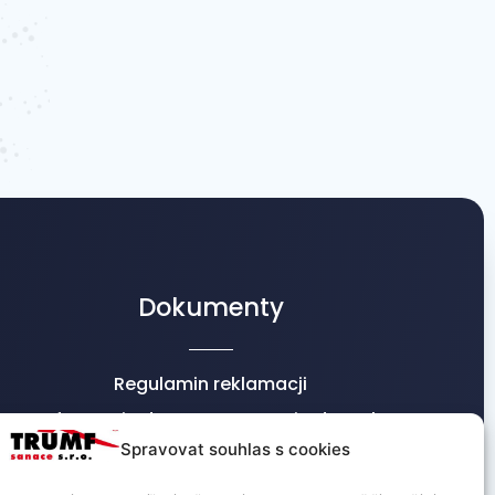
Dokumenty
Regulamin reklamacji
Informacje dot. przetwarzania danych
osobowych
Spravovat souhlas s cookies
Warunki handlowe