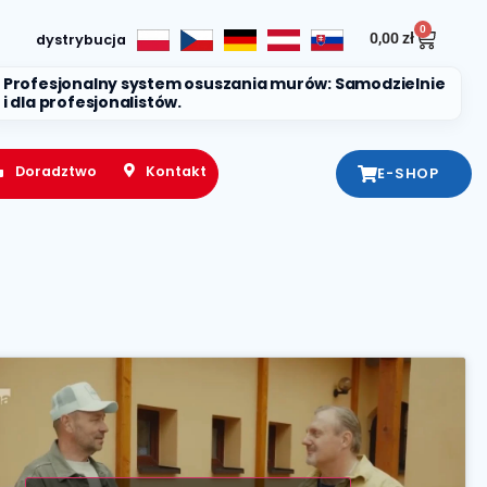
0
0,00
zł
dystrybucja
Profesjonalny system osuszania murów: Samodzielnie
i dla profesjonalistów.
Doradztwo
Kontakt
E-SHOP