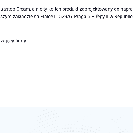
quastop Cream, a nie tylko ten produkt zaprojektowany do napr
zym zakładzie na Fialce I 1529/6, Praga 6 – řepy II w Republic
dzający firmy