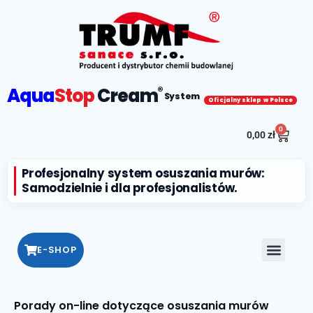
Aqua
Stop
Cream
®
System
Oficjalny sklep w Polsce
0
0,00
zł
Profesjonalny system osuszania murów:
Samodzielnie i dla profesjonalistów.
E-SHOP
Porady on-line dotyczące osuszania murów