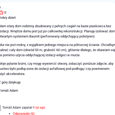
0
0
Dobry dzień
Mam stary dom rodzinny zbudowany z pełnych cegieł na bazie piaskowca bez
izolacji. Wnętrze domu jest już po całkowitej rekonstrukcji. Planuję izolować do
otwartym systemem Baumit (perforowany oddychający polistyren)
Mur nie jest mokry, z wyjątkiem jednego miejsca na północnej ścianie. Chciałby
zabrać cały dom (obwód 53 m, grubość 60 cm), głównie dlatego, że obawiam się
że pomimo użycia oddychającej izolacji wilgoci w murze.
Moje pytanie brzmi, czy mogę wywiercić otwory, zobaczyć poniższe zdjęcie, aby
fustwo było podłączone do izolacji asfaltowej pod podłogą i czy powinienem
użyć akceleratora.
Z góry dziękuję
Tomáš Adam
Tomáš Adam
zapytał
9 lat ago
Odpowiedzi (6)