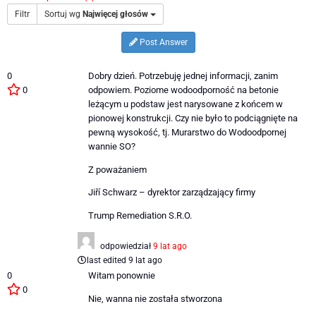
Filtr
Sortuj wg
Najwięcej głosów
Post Answer
0
Dobry dzień. Potrzebuję jednej informacji, zanim
0
odpowiem. Poziome wodoodporność na betonie
leżącym u podstaw jest narysowane z końcem w
pionowej konstrukcji. Czy nie było to podciągnięte na
pewną wysokość, tj. Murarstwo do Wodoodpornej
wannie SO?
Z poważaniem
Jiří Schwarz – dyrektor zarządzający firmy
Trump Remediation S.R.O.
odpowiedział
9 lat ago
last edited 9 lat ago
0
Witam ponownie
0
Nie, wanna nie została stworzona