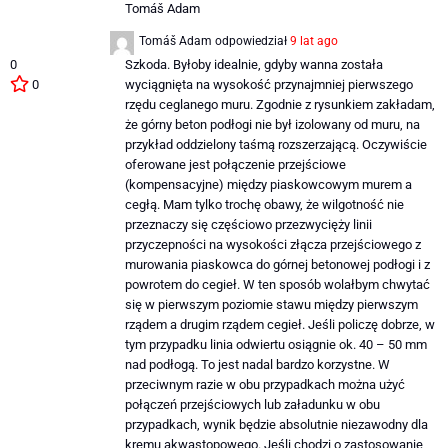
Tomáš Adam
Tomáš Adam
odpowiedział
9 lat ago
0
Szkoda. Byłoby idealnie, gdyby wanna została
0
wyciągnięta na wysokość przynajmniej pierwszego
rzędu ceglanego muru. Zgodnie z rysunkiem zakładam,
że górny beton podłogi nie był izolowany od muru, na
przykład oddzielony taśmą rozszerzającą. Oczywiście
oferowane jest połączenie przejściowe
(kompensacyjne) między piaskowcowym murem a
cegłą. Mam tylko trochę obawy, że wilgotność nie
przeznaczy się częściowo przezwycięży linii
przyczepności na wysokości złącza przejściowego z
murowania piaskowca do górnej betonowej podłogi i z
powrotem do cegieł. W ten sposób wolałbym chwytać
się w pierwszym poziomie stawu między pierwszym
rządem a drugim rządem cegieł. Jeśli policzę dobrze, w
tym przypadku linia odwiertu osiągnie ok. 40 – 50 mm
nad podłogą. To jest nadal bardzo korzystne. W
przeciwnym razie w obu przypadkach można użyć
połączeń przejściowych lub załadunku w obu
przypadkach, wynik będzie absolutnie niezawodny dla
kremu akwastopowego. Jeśli chodzi o zastosowanie