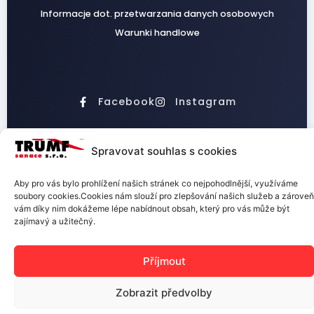
Informacje dot. przetwarzania danych osobowych
Warunki handlowe
Facebook
Instagram
Spravovat souhlas s cookies
TRUMF sanace s.r.o.
Aby pro vás bylo prohlížení našich stránek co nejpohodlnější, využíváme
soubory cookies.Cookies nám slouží pro zlepšování našich služeb a zároveň
vám díky nim dokážeme lépe nabídnout obsah, který pro vás může být
zajímavý a užitečný.
Příjmout
Zobrazit předvolby