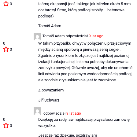
0
taśmą ekspansji (coś takiego jak Mirelon około 5 mm
dostarczył firmę, którą podłogi zrobiły – betonowa
podłoga)
Tomáš Adam
Tomáš Adam
odpowiedział
9 lat ago
0
W takim przypadku chwyt w połączeniu przejściowym
0
między ścianą oporową a pierwszą serią cegieł.
Zgodnie z rysunkiem to złącze jest najbliżej poziomej
izolacji funkcjonalnej i nie ma potrzeby dokonywania
zastrzyku powyżej. Głównie uważaj, aby nie uruchomić
linii odwiertu pod poziomym wodoodpornością podłogi,
ale zgodnie z rysunkiem nie jest to zagrożone.
Z poważaniem
Jiří Schwarz
odpowiedział
9 lat ago
0
Dziękuję za radę, aw najbliższej przyszłości zamówię
0
wszystko.
Jeszcze raz dziękuję, pozdrawiam