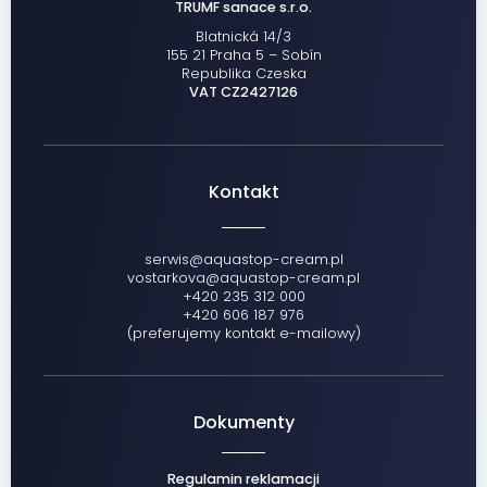
TRUMF sanace s.r.o.
Blatnická 14/3
155 21 Praha 5 – Sobín
Republika Czeska
VAT CZ2427126
Kontakt
serwis@aquastop-cream.pl
vostarkova@aquastop-cream.pl
+420 235 312 000
+420 606 187 976
(preferujemy kontakt e-mailowy)
Dokumenty
Regulamin reklamacji