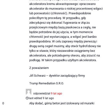
akceleratora kremu akwastopowego: opracowano
akcelerator do murowania o niskiej procentowej wilgoci
lub porowatości (chłonność). Prawdopodobnie
poleciłbym tę procedurę. W przypadku, gdy
zdecydujesz się dokonać fugowania w złączu
przejściowym między bazą piaskowca a cegłą, nie
będzie potrzebne do jej użycia, w tym momencie
chłonność jest wystarczająca, a wilgoć jest bardzo
prawdopodobna. W celu zaprawy między pierwszą i
drugą serią cegieł musimy, aby otwór hydrofobowy nie
tylko w stawie, który niezawodnie osiągniemy bez
akceleratora, ale potrzebujemy otworu, aby zrzucić na
podłogę. W takim przypadku użyłbym akceleratora.
Z poważaniem
Jiří Schwarz – dyrektor zarządzający firmy
Trump Remediation S.R.O.
odpowiedział
9 lat ago
last edited 9 lat ago
0
Aby dodać, górny beton jest izolowany od murarki