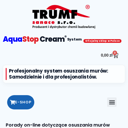
Aqua
Stop
Cream
®
System
Oficjalny sklep w Polsce
0
0,00
zł
Profesjonalny system osuszania murów:
Samodzielnie i dla profesjonalistów.
E-SHOP
Porady on-line dotyczące osuszania murów