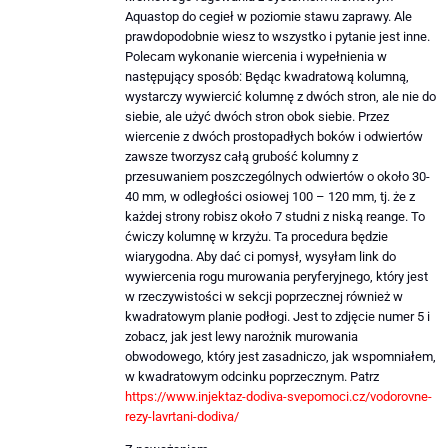
Aquastop do cegieł w poziomie stawu zaprawy. Ale
prawdopodobnie wiesz to wszystko i pytanie jest inne.
Polecam wykonanie wiercenia i wypełnienia w
następujący sposób: Będąc kwadratową kolumną,
wystarczy wywiercić kolumnę z dwóch stron, ale nie do
siebie, ale użyć dwóch stron obok siebie. Przez
wiercenie z dwóch prostopadłych boków i odwiertów
zawsze tworzysz całą grubość kolumny z
przesuwaniem poszczególnych odwiertów o około 30-
40 mm, w odległości osiowej 100 – 120 mm, tj. że z
każdej strony robisz około 7 studni z niską reange. To
ćwiczy kolumnę w krzyżu. Ta procedura będzie
wiarygodna. Aby dać ci pomysł, wysyłam link do
wywiercenia rogu murowania peryferyjnego, który jest
w rzeczywistości w sekcji poprzecznej również w
kwadratowym planie podłogi. Jest to zdjęcie numer 5 i
zobacz, jak jest lewy narożnik murowania
obwodowego, który jest zasadniczo, jak wspomniałem,
w kwadratowym odcinku poprzecznym. Patrz
https://www.injektaz-dodiva-svepomoci.cz/vodorovne-
rezy-lavrtani-dodiva/