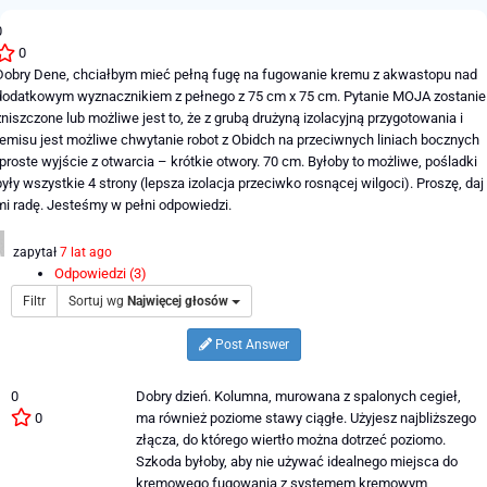
0
0
Dobry Dene, chciałbym mieć pełną fugę na fugowanie kremu z akwastopu nad
dodatkowym wyznacznikiem z pełnego z 75 cm x 75 cm. Pytanie MOJA zostanie
zniszczone lub możliwe jest to, że z grubą drużyną izolacyjną przygotowania i
remisu jest możliwe chwytanie robot z Obidch na przeciwnych liniach bocznych
(proste wyjście z otwarcia – krótkie otwory. 70 cm. Byłoby to możliwe, pośladki
były wszystkie 4 strony (lepsza izolacja przeciwko rosnącej wilgoci). Proszę, daj
mi radę. Jesteśmy w pełni odpowiedzi.
zapytał
7 lat ago
Odpowiedzi (3)
Filtr
Sortuj wg
Najwięcej głosów
Post Answer
0
Dobry dzień. Kolumna, murowana z spalonych cegieł,
0
ma również poziome stawy ciągłe. Użyjesz najbliższego
złącza, do którego wiertło można dotrzeć poziomo.
Szkoda byłoby, aby nie używać idealnego miejsca do
kremowego fugowania z systemem kremowym