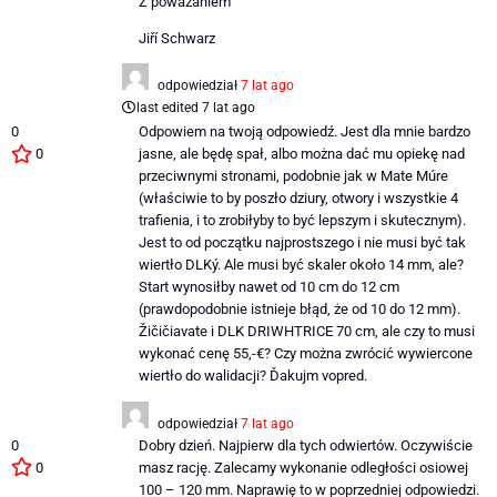
Z poważaniem
Jiří Schwarz
odpowiedział
7 lat ago
last edited 7 lat ago
0
Odpowiem na twoją odpowiedź. Jest dla mnie bardzo
0
jasne, ale będę spał, albo można dać mu opiekę nad
przeciwnymi stronami, podobnie jak w Mate Múre
(właściwie to by poszło dziury, otwory i wszystkie 4
trafienia, i to zrobiłyby to być lepszym i skutecznym).
Jest to od początku najprostszego i nie musi być tak
wiertło DLKý. Ale musi być skaler około 14 mm, ale?
Start wynosiłby nawet od 10 cm do 12 cm
(prawdopodobnie istnieje błąd, że od 10 do 12 mm).
Žičičiavate i DLK DRIWHTRICE 70 cm, ale czy to musi
wykonać cenę 55,-€? Czy można zwrócić wywiercone
wiertło do walidacji? Ďakujm vopred.
odpowiedział
7 lat ago
0
Dobry dzień. Najpierw dla tych odwiertów. Oczywiście
0
masz rację. Zalecamy wykonanie odległości osiowej
100 – 120 mm. Naprawię to w poprzedniej odpowiedzi.