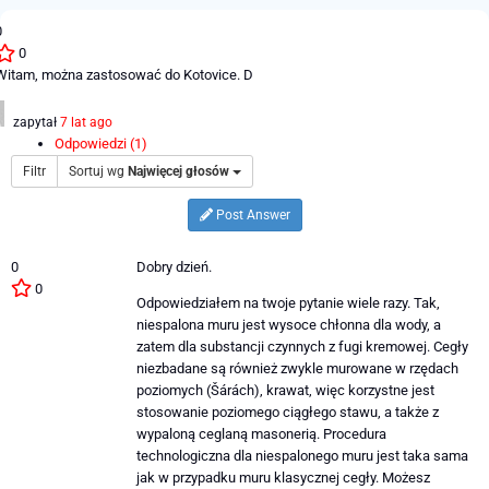
0
0
Witam, można zastosować do Kotovice. D
zapytał
7 lat ago
Odpowiedzi (1)
Filtr
Sortuj wg
Najwięcej głosów
Post Answer
0
Dobry dzień.
0
Odpowiedziałem na twoje pytanie wiele razy. Tak,
niespalona muru jest wysoce chłonna dla wody, a
zatem dla substancji czynnych z fugi kremowej. Cegły
niezbadane są również zwykle murowane w rzędach
poziomych (Šárách), krawat, więc korzystne jest
stosowanie poziomego ciągłego stawu, a także z
wypaloną ceglaną masonerią. Procedura
technologiczna dla niespalonego muru jest taka sama
jak w przypadku muru klasycznej cegły. Możesz