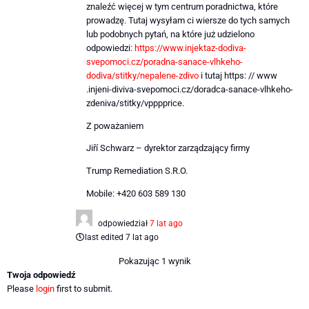
znaleźć więcej w tym centrum poradnictwa, które
prowadzę. Tutaj wysyłam ci wiersze do tych samych
lub podobnych pytań, na które już udzielono
odpowiedzi:
https://www.injektaz-dodiva-
svepomoci.cz/poradna-sanace-vlhkeho-
dodiva/stitky/nepalene-zdivo
i tutaj https: // www
.injeni-diviva-svepomoci.cz/doradca-sanace-vlhkeho-
zdeniva/stitky/vpppprice.
Z poważaniem
Jiří Schwarz – dyrektor zarządzający firmy
Trump Remediation S.R.O.
Mobile: +420 603 589 130
odpowiedział
7 lat ago
last edited 7 lat ago
Pokazując 1 wynik
Twoja odpowiedź
Please
login
first to submit.