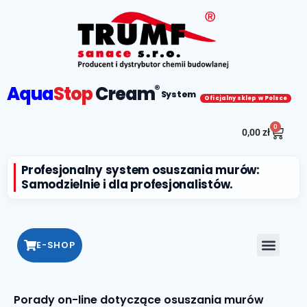
Aqua
Stop
Cream
®
System
Oficjalny sklep w Polsce
0
0,00
zł
Profesjonalny system osuszania murów:
Samodzielnie i dla profesjonalistów.
E-SHOP
Porady on-line dotyczące osuszania murów