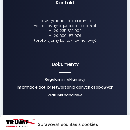
Kontakt
serwis@aquastop-cream.pl
vostarkova@aquastop-cream.pl
+420 235 312 000
+420 606 187 976
(preferujemy kontakt e-mailowy)
Dokumenty
Regulamin reklamacji
Informacje dot. przetwarzania danych osobowych
Warunki handlowe
Facebook
Instagram
Spravovat souhlas s cookies