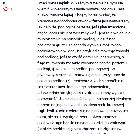
0
Dzień pana Hejduk. W każdym razie nie bałbym się
0
wiercić w pierwszym stawie powyżej poziomu. Jest
blisko i zawsze lepiej. Chcę tylko zauważyć, że
kremowa wodoodporna otwór w furze jest wytwarzany
jak najbliżej podłogi na parterze, jeśli plan uziemionej
części domu nie jest związany. Jeśli jest to piwnica, nie
musisz zranić na poziomie podłogi, ale tuż nad
poziomem gruntu. Ta zasada wynika z możliwego
pomostowania wilgoci, na przykład z mokrego zasypki
pod podłogą, jeśli ta część domu nie jest piwnicą, a
fuga murowania zostanie wykonana poniżej poziomu
podłogi, tj. Na miejscu podłogi podłogowej . W
przeciwnym razie nie martw się o najbliższy staw do
poziomu podłogi (?), Ponieważ w żaden sposób nie
zakłócasz stawu ładującego, odpowiednio,
odpowiednio statyką domu. Z drugiej strony wysoka
porowatość złącza obciążenia jest najbardziej idealnym
stanem do jego nasycenia po utworzeniu kremowej
fugi. Jeśli ukośnie wierci się do pionowej płaszczyzny
muru, nie musi wystąpić zwartą otwór zaprawy,
ponieważ fuga będzie nasycona bardziej porodowym
(bardziej pochłaniającym) złączem lub złączem w