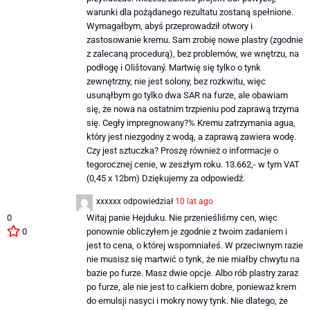
warunki dla pożądanego rezultatu zostaną spełnione.
Wymagałbym, abyś przeprowadził otwory i
zastosowanie kremu. Sam zrobię nowe plastry (zgodnie
z zalecaną procedurą), bez problemów, we wnętrzu, na
podłogę i Olištovaný. Martwię się tylko o tynk
zewnętrzny, nie jest solony, bez rozkwitu, więc
usunąłbym go tylko dwa SAR na furze, ale obawiam
się, że nowa na ostatnim trzpieniu pod zaprawą trzyma
się. Cegły impregnowany?% Kremu zatrzymania agua,
który jest niezgodny z wodą, a zaprawą zawiera wodę.
Czy jest sztuczka? Proszę również o informacje o
tegorocznej cenie, w zeszłym roku. 13.662,- w tym VAT
(0,45 x 12bm) Dziękujemy za odpowiedź.
xxxxxx
odpowiedział
10 lat ago
0
Witaj panie Hejduku. Nie przenieśliśmy cen, więc
0
ponownie obliczyłem je zgodnie z twoim zadaniem i
jest to cena, o której wspomniałeś. W przeciwnym razie
nie musisz się martwić o tynk, że nie miałby chwytu na
bazie po furze. Masz dwie opcje. Albo rób plastry zaraz
po furze, ale nie jest to całkiem dobre, ponieważ krem ​​
do emulsji nasyci i mokry nowy tynk. Nie dlatego, że