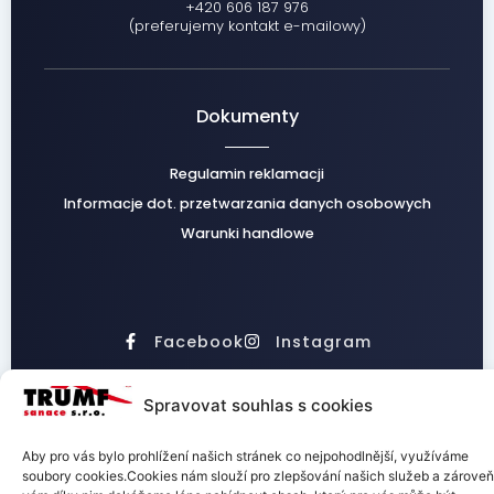
+420 606 187 976
(preferujemy kontakt e-mailowy)
Dokumenty
Regulamin reklamacji
Informacje dot. przetwarzania danych osobowych
Warunki handlowe
Facebook
Instagram
Spravovat souhlas s cookies
Aby pro vás bylo prohlížení našich stránek co nejpohodlnější, využíváme
TRUMF sanace s.r.o.
soubory cookies.Cookies nám slouží pro zlepšování našich služeb a zároveň