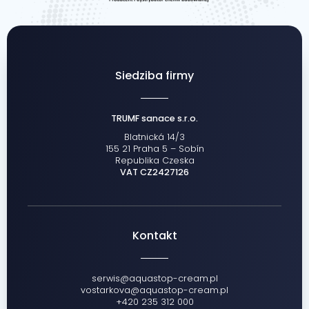
Siedziba firmy
TRUMF sanace s.r.o.
Blatnická 14/3
155 21 Praha 5 – Sobín
Republika Czeska
VAT CZ2427126
Kontakt
serwis@aquastop-cream.pl
vostarkova@aquastop-cream.pl
+420 235 312 000