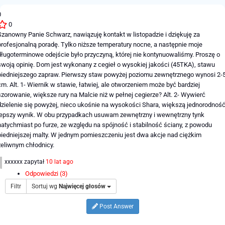
0
0
Szanowny Panie Schwarz, nawiązuję kontakt w listopadzie i dziękuję za
profesjonalną poradę. Tylko niższe temperatury nocne, a następnie moje
długoterminowe odejście było przyczyną, której nie kontynuowaliśmy. Proszę o
swoją opinię. Dom jest wykonany z cegieł o wysokiej jakości (45TKA), stawu
biedniejszego zapraw. Pierwszy staw powyżej poziomu zewnętrznego wynosi 2-
cm. Alt. 1- Wiernik w stawie, łatwiej, ale otworzeniem może być bardziej
szorowanie, większe rury na Malcie niż w pełnej cegierze? Alt. 2- Wywierć
dzielenie się powyżej, nieco ukośnie na wysokości Shara, większą jednorodność
lepszy wynik. W obu przypadkach usuwam zewnętrzny i wewnętrzny tynk
natychmiast po furze, ze względu na spójność i stabilność ściany, z powodu
biedniejszej malty. W jednym pomieszczeniu jest dwa akcje nad ciężkim
żeliwnym chłodnicy.
xxxxxx
zapytał
10 lat ago
Odpowiedzi (3)
Filtr
Sortuj wg
Najwięcej głosów
Post Answer