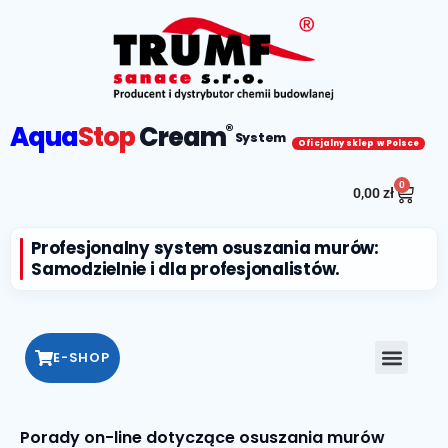
Aqua
Stop
Cream
®
System
Oficjalny sklep w Polsce
0
0,00
zł
Profesjonalny system osuszania murów:
Samodzielnie i dla profesjonalistów.
E-SHOP
Porady on-line dotyczące osuszania murów