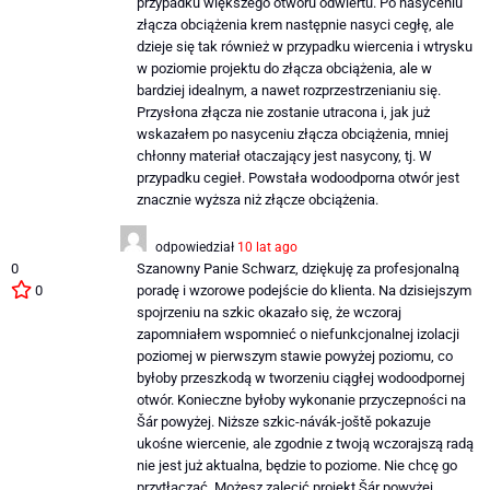
przypadku większego otworu odwiertu. Po nasyceniu
złącza obciążenia krem ​​następnie nasyci cegłę, ale
dzieje się tak również w przypadku wiercenia i wtrysku
w poziomie projektu do złącza obciążenia, ale w
bardziej idealnym, a nawet rozprzestrzenianiu się.
Przysłona złącza nie zostanie utracona i, jak już
wskazałem po nasyceniu złącza obciążenia, mniej
chłonny materiał otaczający jest nasycony, tj. W
przypadku cegieł. Powstała wodoodporna otwór jest
znacznie wyższa niż złącze obciążenia.
odpowiedział
10 lat ago
0
Szanowny Panie Schwarz, dziękuję za profesjonalną
0
poradę i wzorowe podejście do klienta. Na dzisiejszym
spojrzeniu na szkic okazało się, że wczoraj
zapomniałem wspomnieć o niefunkcjonalnej izolacji
poziomej w pierwszym stawie powyżej poziomu, co
byłoby przeszkodą w tworzeniu ciągłej wodoodpornej
otwór. Konieczne byłoby wykonanie przyczepności na
Šár powyżej. Niższe szkic-návák-joště pokazuje
ukośne wiercenie, ale zgodnie z twoją wczorajszą radą
nie jest już aktualna, będzie to poziome. Nie chcę go
przytłaczać. Możesz zalecić projekt Šár powyżej,