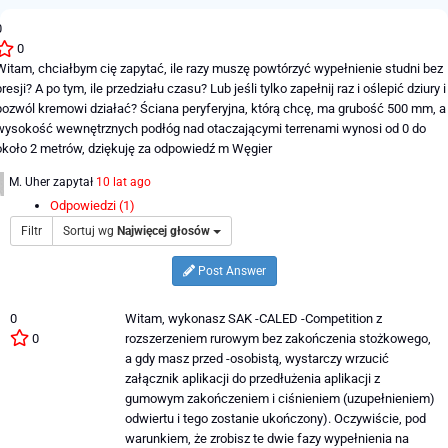
0
0
Witam, chciałbym cię zapytać, ile razy muszę powtórzyć wypełnienie studni bez
presji? A po tym, ile przedziału czasu? Lub jeśli tylko zapełnij raz i oślepić dziury i
pozwól kremowi działać? Ściana peryferyjna, którą chcę, ma grubość 500 mm, a
wysokość wewnętrznych podłóg nad otaczającymi terrenami wynosi od 0 do
około 2 metrów, dziękuję za odpowiedź m Węgier
M. Uher
zapytał
10 lat ago
Odpowiedzi (1)
Filtr
Sortuj wg
Najwięcej głosów
Post Answer
0
Witam, wykonasz SAK -CALED -Competition z
0
rozszerzeniem rurowym bez zakończenia stożkowego,
a gdy masz przed -osobistą, wystarczy wrzucić
załącznik aplikacji do przedłużenia aplikacji z
gumowym zakończeniem i ciśnieniem (uzupełnieniem)
odwiertu i tego zostanie ukończony). Oczywiście, pod
warunkiem, że zrobisz te dwie fazy wypełnienia na