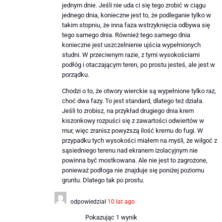
jednym dnie. Jeśli nie uda ci się tego zrobić w ciągu
jednego dnia, konieczne jest to, że podleganie tylko w
takim stopniu, że inna faza wstrzyknięcia odbywa się
tego samego dnia. Również tego samego dnia
konieczne jest uszczelnienie ujścia wypełnionych
studni. W przeciwnym razie, z tymi wysokościami
podłóg i otaczającym teren, po prostu jesteś, ale jest w
porządku.
Chodzi o to, że otwory wierckie są wypełnione tylko raz,
choć dwa fazy. To jest standard, dlatego też działa.
Jeśli to zrobisz, na przykład drugiego dnia krem ​​
kiszonkowy rozpuści się z zawartości odwiertów w
mur, więc zranisz powyższą ilość kremu do fugi. W
przypadku tych wysokości miałem na myśli, że wilgoć z
sąsiedniego terenu nad ekranem izolacyjnym nie
powinna być mostkowana. Ale nie jest to zagrożone,
ponieważ podłoga nie znajduje się poniżej poziomu
gruntu. Dlatego tak po prostu.
odpowiedział
10 lat ago
Pokazując 1 wynik