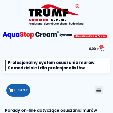
Aqua
Stop
Cream
®
System
Oficjalny sklep w Polsce
0
0,00
zł
Profesjonalny system osuszania murów:
Samodzielnie i dla profesjonalistów.
E-SHOP
Porady on-line dotyczące osuszania murów