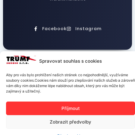
Facebook
Instagram
Spravovat souhlas s cookies
TRUMF sanace s.r.o.
Aby pro vás bylo prohlížení našich stránek co nejpohodlnější, využíváme
soubory cookies.Cookies nám slouží pro zlepšování našich služeb a zároveň
vám díky nim dokážeme lépe nabídnout obsah, který pro vás může být
zajímavý a užitečný.
Příjmout
Zobrazit předvolby