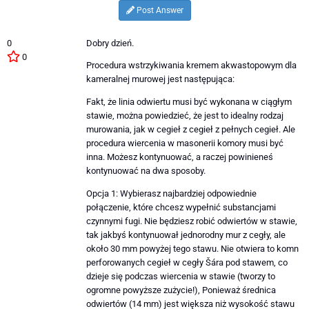
Post Answer
0
Dobry dzień.
0
Procedura wstrzykiwania kremem akwastopowym dla
kameralnej murowej jest następująca:
Fakt, że linia odwiertu musi być wykonana w ciągłym
stawie, można powiedzieć, że jest to idealny rodzaj
murowania, jak w cegieł z cegieł z pełnych cegieł. Ale
procedura wiercenia w masonerii komory musi być
inna. Możesz kontynuować, a raczej powinieneś
kontynuować na dwa sposoby.
Opcja 1: Wybierasz najbardziej odpowiednie
połączenie, które chcesz wypełnić substancjami
czynnymi fugi. Nie będziesz robić odwiertów w stawie,
tak jakbyś kontynuował jednorodny mur z cegły, ale
około 30 mm powyżej tego stawu. Nie otwiera to komn
perforowanych cegieł w cegły Šára pod stawem, co
dzieje się podczas wiercenia w stawie (tworzy to
ogromne powyższe zużycie!), Ponieważ średnica
odwiertów (14 mm) jest większa niż wysokość stawu