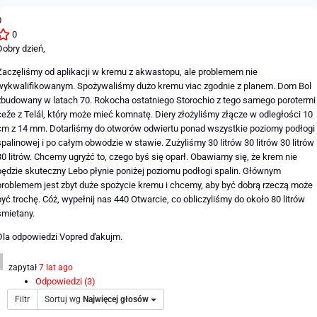
0
0
Dobry dzień,
Zaczęliśmy od aplikacji w kremu z akwastopu, ale problemem nie
wykwalifikowanym. Spożywaliśmy dużo kremu viac zgodnie z planem. Dom Bol
zbudowany w latach 70. Rokocha ostatniego Storochio z tego samego porotermi
čeže z Telál, który może mieć komnatę. Diery złożyliśmy złącze w odległości 10
cm z 14 mm. Dotarliśmy do otworów odwiertu ponad wszystkie poziomy podłogi
spalinowej i po całym obwodzie w stawie. Zużyliśmy 30 litrów 30 litrów 30 litrów
30 litrów. Chcemy ugryźć to, czego byś się oparł. Obawiamy się, że krem ​​nie
będzie skuteczny Lebo płynie poniżej poziomu podłogi spalin. Głównym
problemem jest zbyt duże spożycie kremu i chcemy, aby być dobrą rzeczą może
być trochę. Cóż, wypełnij nas 440 Otwarcie, co obliczyliśmy do około 80 litrów
śmietany.
Dla odpowiedzi Vopred ďakujm.
zapytał
7 lat ago
Odpowiedzi (3)
Filtr
Sortuj wg
Najwięcej głosów