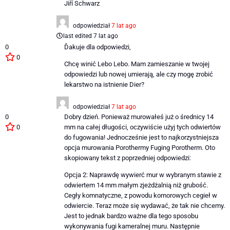
Jiří Schwarz
odpowiedział
7 lat ago
last edited 7 lat ago
0
Ďakuje dla odpowiedzi,
0
Chcę winić Lebo Lebo. Mam zamieszanie w twojej
odpowiedzi lub nowej umierają, ale czy mogę zrobić
lekarstwo na istnienie Dier?
odpowiedział
7 lat ago
0
Dobry dzień. Ponieważ murowałeś już o średnicy 14
0
mm na całej długości, oczywiście użyj tych odwiertów
do fugowania! Jednocześnie jest to najkorzystniejsza
opcja murowania Porothermy Fuging Porotherm. Oto
skopiowany tekst z poprzedniej odpowiedzi:
Opcja 2: Naprawdę wywierć mur w wybranym stawie z
odwiertem 14 mm małym zjeżdżalnią niż grubość.
Cegły komnatyczne, z powodu komorowych cegieł w
odwiercie. Teraz może się wydawać, że tak nie chcemy.
Jest to jednak bardzo ważne dla tego sposobu
wykonywania fugi kameralnej muru. Następnie