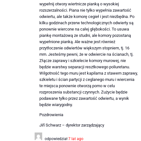
wypełnij otwory wiertnicze pianką o wysokiej
rozszerzalności. Piana nie tylko wypełnia zawartość
odwiertu, ale także komorę cegieł i jest niezbędna. Po
kilku godzinach przerw technologicznych odwierty są
ponownie wiercone na całej głębokości. To usuwa
piankę montażową ze studni, ale komory pozostaną
wypełnione pianką. Ale ważne jest również
przytłoczenie odwiertów większym stopniem, tj. 16
mm. Jesteśmy pewni, że w odwiercie na ścianach, tj.
Złącze zaprawy i szkielecie komory murowej, nie
będzie warstwy separacji resztkowego poliuretanu.
Wilgotność tego muru jest kapilarna z stawem zaprawy,
szkieletu i ścian partycji z ceglanego muru i wiercenia
te miejsca ponownie otworzą porno w celu
rozproszenia substancji czynnych. Zużycie będzie
podawane tylko przez zawartość odwiertu, a wynik
będzie wiarygodny.
Pozdrowienia
Jiří Schwarz – dyrektor zarządzający
odpowiedział
7 lat ago