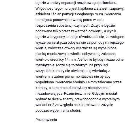
będzie warstwy separacji resztkowego poliuretanu.
Wilgotność tego muru jest kapilarna z stawem zaprawy,
szkieletu i ścian partycji z ceglanego muru i wiercenia
te miejsca ponownie otworzą porno w celu
rozproszenia substancji czynnych. Zużycie będzie
podawane tylko przez zawartość odwiertu, a wynik
będzie wiarygodny. Istnieje również odbicie, że wstępne
wyczerpanie złącza odbywa się za pomocą mniejszego
wiertła, wówczas otwory wiertnicze są wypełnione
pianką montażową, a wiertło odbywa się zalecaną
wiertło o średnicy 14 mm. Ale to nie byłoby niezawodne
rozwiązanie. Może się to zdarzyć: na przykład
wszystkie komory nie otwierają się wiertarką z
wiertłem, a zatem piana montażowa nie byłaby
wypełniona i wiercenie średnio 14 mm zalecane przez
komory, a cała procedura byłaby niepotrzebna i
niezadowalająca. Rozumiesz mnie. Gdybym musiał
wybrać te dwa warianty, prawdopodobnie wybrałbym
wariant nr 2 ze względu na kontrolowane zużycie
podczas wypełniania studni.
Pozdrowienia