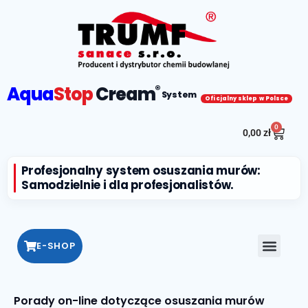
Aqua
Stop
Cream
®
System
Oficjalny sklep w Polsce
0
0,00
zł
Profesjonalny system osuszania murów:
Samodzielnie i dla profesjonalistów.
E-SHOP
Porady on-line dotyczące osuszania murów