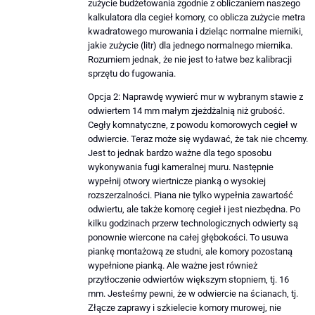
zużycie budżetowania zgodnie z obliczaniem naszego
kalkulatora dla cegieł komory, co oblicza zużycie metra
kwadratowego murowania i dzieląc normalne mierniki,
jakie zużycie (litr) dla jednego normalnego miernika.
Rozumiem jednak, że nie jest to łatwe bez kalibracji
sprzętu do fugowania.
Opcja 2: Naprawdę wywierć mur w wybranym stawie z
odwiertem 14 mm małym zjeżdżalnią niż grubość.
Cegły komnatyczne, z powodu komorowych cegieł w
odwiercie. Teraz może się wydawać, że tak nie chcemy.
Jest to jednak bardzo ważne dla tego sposobu
wykonywania fugi kameralnej muru. Następnie
wypełnij otwory wiertnicze pianką o wysokiej
rozszerzalności. Piana nie tylko wypełnia zawartość
odwiertu, ale także komorę cegieł i jest niezbędna. Po
kilku godzinach przerw technologicznych odwierty są
ponownie wiercone na całej głębokości. To usuwa
piankę montażową ze studni, ale komory pozostaną
wypełnione pianką. Ale ważne jest również
przytłoczenie odwiertów większym stopniem, tj. 16
mm. Jesteśmy pewni, że w odwiercie na ścianach, tj.
Złącze zaprawy i szkielecie komory murowej, nie