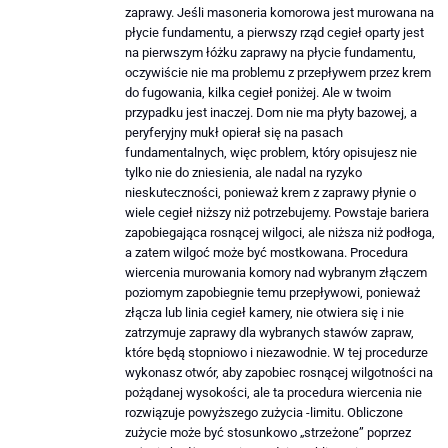
zaprawy. Jeśli masoneria komorowa jest murowana na
płycie fundamentu, a pierwszy rząd cegieł oparty jest
na pierwszym łóżku zaprawy na płycie fundamentu,
oczywiście nie ma problemu z przepływem przez krem ​​
do fugowania, kilka cegieł poniżej. Ale w twoim
przypadku jest inaczej. Dom nie ma płyty bazowej, a
peryferyjny mukł opierał się na pasach
fundamentalnych, więc problem, który opisujesz nie
tylko nie do zniesienia, ale nadal na ryzyko
nieskuteczności, ponieważ krem ​​z zaprawy płynie o
wiele cegieł niższy niż potrzebujemy. Powstaje bariera
zapobiegająca rosnącej wilgoci, ale niższa niż podłoga,
a zatem wilgoć może być mostkowana. Procedura
wiercenia murowania komory nad wybranym złączem
poziomym zapobiegnie temu przepływowi, ponieważ
złącza lub linia cegieł kamery, nie otwiera się i nie
zatrzymuje zaprawy dla wybranych stawów zapraw,
które będą stopniowo i niezawodnie. W tej procedurze
wykonasz otwór, aby zapobiec rosnącej wilgotności na
pożądanej wysokości, ale ta procedura wiercenia nie
rozwiązuje powyższego zużycia -limitu. Obliczone
zużycie może być stosunkowo „strzeżone” poprzez