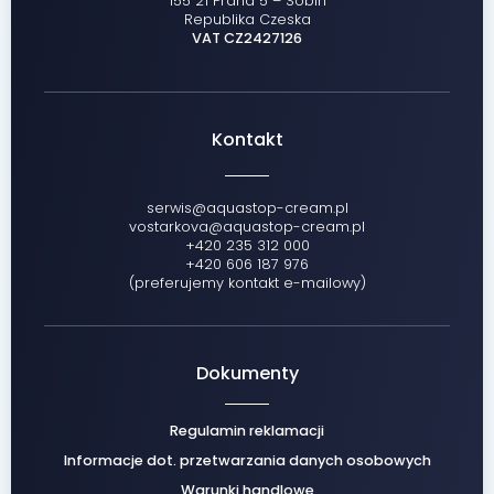
155 21 Praha 5 – Sobín
Republika Czeska
VAT CZ2427126
Kontakt
serwis@aquastop-cream.pl
vostarkova@aquastop-cream.pl
+420 235 312 000
+420 606 187 976
(preferujemy kontakt e-mailowy)
Dokumenty
Regulamin reklamacji
Informacje dot. przetwarzania danych osobowych
Warunki handlowe