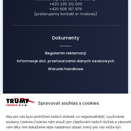
+420 235 312 000
+420 606 187 976
(preferujemy kontakt e-mailowy)
Dokumenty
Regulamin reklamacji
Informacje dot. przetwarzania danych osobowych
Warunki handlowe
Facebook
Instagram
Spravovat souhlas s cookies
Aby pro vás bylo prohlížení našich stránek co nejpohodlnější, využíváme
soubory cookies.Cookies nám slouží pro zlepšování našich služeb a zároveň
vám díky nim dokážeme lépe nabídnout obsah, který pro vás může být
TRUMF sanace s.r.o.