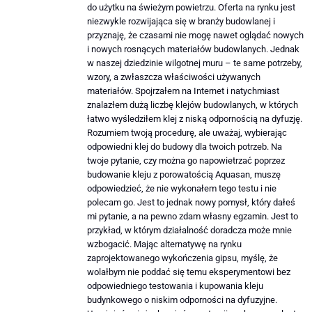
do użytku na świeżym powietrzu. Oferta na rynku jest
niezwykle rozwijająca się w branży budowlanej i
przyznaję, że czasami nie mogę nawet oglądać nowych
i nowych rosnących materiałów budowlanych. Jednak
w naszej dziedzinie wilgotnej muru – te same potrzeby,
wzory, a zwłaszcza właściwości używanych
materiałów. Spojrzałem na Internet i natychmiast
znalazłem dużą liczbę klejów budowlanych, w których
łatwo wyśledziłem klej z niską odpornością na dyfuzję.
Rozumiem twoją procedurę, ale uważaj, wybierając
odpowiedni klej do budowy dla twoich potrzeb. Na
twoje pytanie, czy można go napowietrzać poprzez
budowanie kleju z porowatością Aquasan, muszę
odpowiedzieć, że nie wykonałem tego testu i nie
polecam go. Jest to jednak nowy pomysł, który dałeś
mi pytanie, a na pewno zdam własny egzamin. Jest to
przykład, w którym działalność doradcza może mnie
wzbogacić. Mając alternatywę na rynku
zaprojektowanego wykończenia gipsu, myślę, że
wolałbym nie poddać się temu eksperymentowi bez
odpowiedniego testowania i kupowania kleju
budynkowego o niskim odporności na dyfuzyjne.