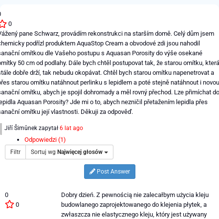
0
0
Vážený pane Schwarz, provádím rekonstrukci na starším domě. Celý dům jsem
chemicky podřízl produktem AquaStop Cream a obvodové zdi jsou nahodil
sanační omítkou dle Vašeho postupu s Aquasan Porosity do výše osekané
omítky 50 cm od podlahy. Dále bych chtěl postupovat tak, že starou omítku, kter
stále dobře drží, tak nebudu okopávat. Chtěl bych starou omítku napenetrovat a
přes starou omítku natáhnout perlinku s lepidlem a poté stejně natáhnout i novo
sanační omítku, abych je spojil dohromady a měl rovný přechod. Lze přimíchat d
lepidla Aquasan Porosity? Jde mi o to, abych nezničil přetažením lepidla přes
sanační omítku její vlastnosti. Děkuji za odpověď.
Jiří Šimůnek
zapytał
6 lat ago
Odpowiedzi (1)
Filtr
Sortuj wg
Najwięcej głosów
Post Answer
0
Dobry dzień. Z pewnością nie zalecałbym użycia kleju
0
budowlanego zaprojektowanego do klejenia płytek, a
zwłaszcza nie elastycznego kleju, który jest używany