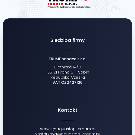
Siedziba firmy
TRUMF sanace s.r.o.
Blatnická 14/3
155 21 Praha 5 – Sobín
Republika Czeska
VAT CZ2427126
Kontakt
serwis@aquastop-cream.pl
vostarkova@aquastop-cream.pl