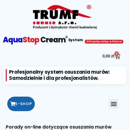
Aqua
Stop
Cream
®
System
Oficjalny sklep w Polsce
0
0,00
zł
Profesjonalny system osuszania murów:
Samodzielnie i dla profesjonalistów.
E-SHOP
Porady on-line dotyczące osuszania murów