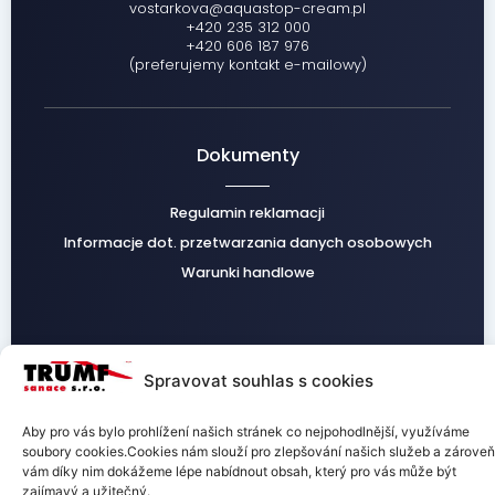
vostarkova@aquastop-cream.pl
+420 235 312 000
+420 606 187 976
(preferujemy kontakt e-mailowy)
Dokumenty
Regulamin reklamacji
Informacje dot. przetwarzania danych osobowych
Warunki handlowe
Facebook
Instagram
Spravovat souhlas s cookies
Aby pro vás bylo prohlížení našich stránek co nejpohodlnější, využíváme
soubory cookies.Cookies nám slouží pro zlepšování našich služeb a zároveň
vám díky nim dokážeme lépe nabídnout obsah, který pro vás může být
zajímavý a užitečný.