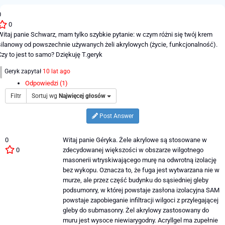
0
0
Witaj panie Schwarz, mam tylko szybkie pytanie: w czym różni się twój krem ​​
silanowy od powszechnie używanych żeli akrylowych (życie, funkcjonalność).
Czy to jest to samo? Dziękuję T.geryk
Geryk
zapytał
10 lat ago
Odpowiedzi (1)
Filtr
Sortuj wg
Najwięcej głosów
Post Answer
0
Witaj panie Géryka. Żele akrylowe są stosowane w
0
zdecydowanej większości w obszarze wilgotnego
masonerii wtryskiwającego murę na odwrotną izolację
bez wykopu. Oznacza to, że fuga jest wytwarzana nie w
murze, ale przez część budynku do sąsiedniej gleby
podsumonry, w której powstaje zasłona izolacyjna SAM
powstaje zapobieganie infiltracji wilgoci z przylegającej
gleby do submasonry. Żel akrylowy zastosowany do
muru jest wysoce niewiarygodny. Acryllgel ma zupełnie