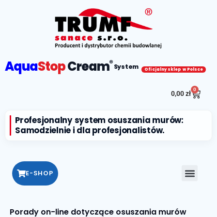
Aqua
Stop
Cream
®
System
Oficjalny sklep w Polsce
0
0,00
zł
Profesjonalny system osuszania murów:
Samodzielnie i dla profesjonalistów.
E-SHOP
Porady on-line dotyczące osuszania murów