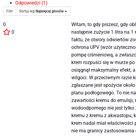
Odpowiedzi (1)
Filtr
Sortuj wg
Najwięcej głosów
0
Witam, to gdy piszesz, gdy o
0
następnie zużycie 1 litra na 
faktu, że otwory odwiertów zo
ochrona UPV (wzór użytecznośc
pompę ciśnieniową, a zwłaszcz
krem ​​rozpuści się w murze po
osiągnął maksymalny efekt,
wilgoci. W przeciwnym razie k
zgłaszane jest spożycie około
planu podłogowego. To nie na
zawartości kremu do emulsji, 
wodoodpornego nie jest tylko 
kremu z kremu z akwastopu, k
krem ​​nadal miał właściwości 
nie ma granicy zastosowania 