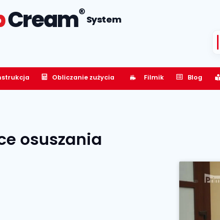
®
p
Cream
System
nstrukcja
Obliczanie zużycia
Filmik
Blog
ce osuszania