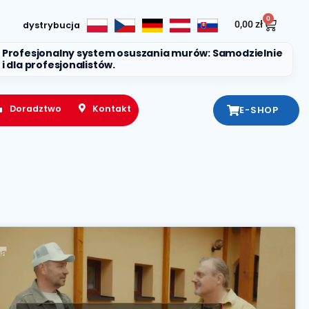
0
0,00
zł
dystrybucja
Profesjonalny system osuszania murów: Samodzielnie
i dla profesjonalistów.
Doradztwo
Kontakt
E-SHOP