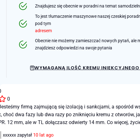
Znajdujesz się obecnie w poradni na temat samodziel
To jest tłumaczenie maszynowe naszej czeskiej poradni 
pod tym
adresem
Obecnie nie możemy zamieszczać nowych pytań, ale m
znajdziesz odpowiedzi na swoje pytania
WYMAGANĄ ILOŚĆ KREMU INIEKCYJNEGO 
0
0
Jesteśmy firmą zajmującą się izolacją i sankcjami, a spośród w
x, choć dwa fazy lub dwa razy po zniknięciu kremu z otworów,
PR. 12 mm, ale w TL dołączasz odwierty 14 mm. Co więcej, życie u
xxxxxx
zapytał
10 lat ago