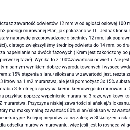
bliczasz zawartość odwiertów 12 mm w odległości osiowej 100 m
1 m2 podłogi murowanej Plan, jak pokazano w TL. Jednak konsum
stały naprawdę przeprowadzone o średnicy 12 mm, jak poprawnie
i), dlatego zwiększyliśmy średnicę odwiertu do 14 mm, po drug
a napełnianie na dwóch fazowych ( Krem jest zakończony po pier
 pierwszej fazie). Wynika to z 100%zawartości odwiertu. Nie jes
 a tym samym wynikiem dobrze wyprodukowanych i wysoce wyd
rem ​​z 15% stężenia silanu/siloksanu w zawartości jest, reszt
 3 litrów na 1 m2 murarstwa, ale jeśli pomnożysz 3x 15% substa
drabia 3 -krotnego spożycia kremu kremowego do murowania. Ch
na przykład poprzez wypełnienie muraru na 3 razy, wynikowy kos
Z murarstwa. Przyczyna niskiej zawartości silańskiej/siloksanu
tóry ma maksymalną zawartość 80% silan/siloksan w zawartości
penetracyjne. Kolejną niepodważalną zaletą w 80%stężeniu silanu
dla odsetka murów w murowaniu, więc jeśli jest to rosnąca wil