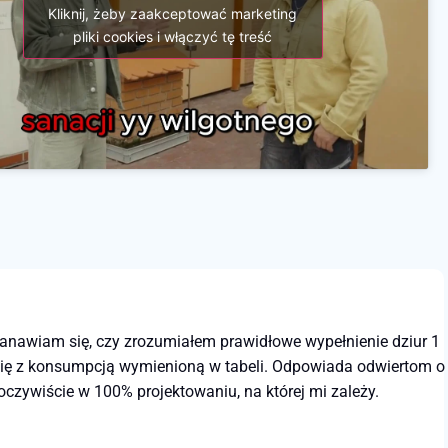
Kliknij, żeby zaakceptować marketing
pliki cookies i włączyć tę treść
stanawiam się, czy zrozumiałem prawidłowe wypełnienie dziur 1
 się z konsumpcją wymienioną w tabeli. Odpowiada odwiertom o
 oczywiście w 100% projektowaniu, na której mi zależy.