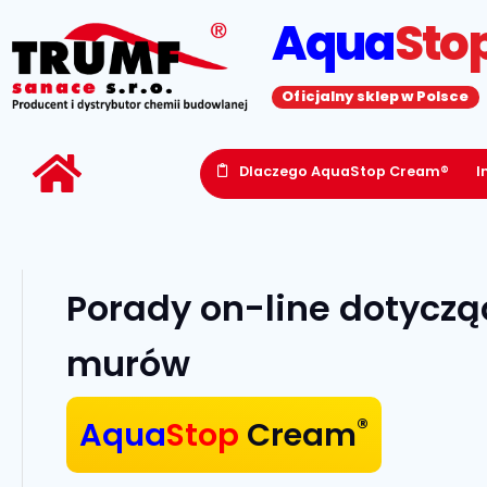
Aqua
Sto
Oficjalny sklep w Polsce
Dlaczego AquaStop Cream®
I
Porady on-line dotyczą
murów
®
Aqua
Stop
Cream