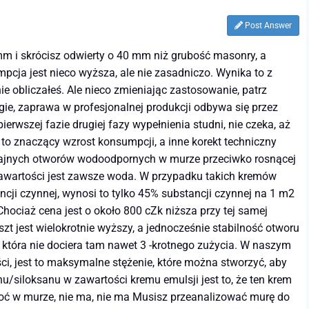
Post Answer
m i skrócisz odwierty o 40 mm niż grubość masonry, a
pcja jest nieco wyższa, ale nie zasadniczo. Wynika to z
 obliczałeś. Ale nieco zmieniając zastosowanie, patrz
ie, zaprawa w profesjonalnej produkcji odbywa się przez
wszej fazie drugiej fazy wypełnienia studni, nie czeka, aż
t to znaczący wzrost konsumpcji, a inne korekt techniczny
ajnych otworów wodoodpornych w murze przeciwko rosnącej
a zawartości jest zawsze woda. W przypadku takich kremów
ncji czynnej, wynosi to tylko 45% substancji czynnej na 1 m2
ociaż cena jest o około 800 cZk niższa przy tej samej
zt jest wielokrotnie wyższy, a jednocześnie stabilność otworu
, która nie dociera tam nawet 3 -krotnego zużycia. W naszym
, jest to maksymalne stężenie, które można stworzyć, aby
/siloksanu w zawartości kremu emulsji jest to, że ten krem ​​
goć w murze, nie ma, nie ma Musisz przeanalizować murę do