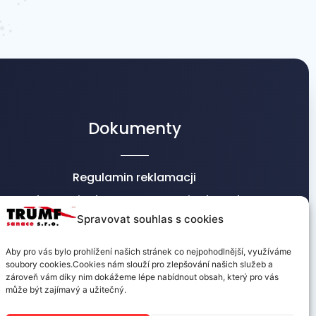
Dokumenty
Regulamin reklamacji
Informacje dot. przetwarzania danych
osobowych
Spravovat souhlas s cookies
Warunki handlowe
Aby pro vás bylo prohlížení našich stránek co nejpohodlnější, využíváme
soubory cookies.Cookies nám slouží pro zlepšování našich služeb a
zároveň vám díky nim dokážeme lépe nabídnout obsah, který pro vás
může být zajímavý a užitečný.