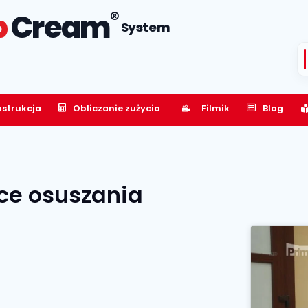
®
p
Cream
System
nstrukcja
Obliczanie zużycia
Filmik
Blog
ce osuszania