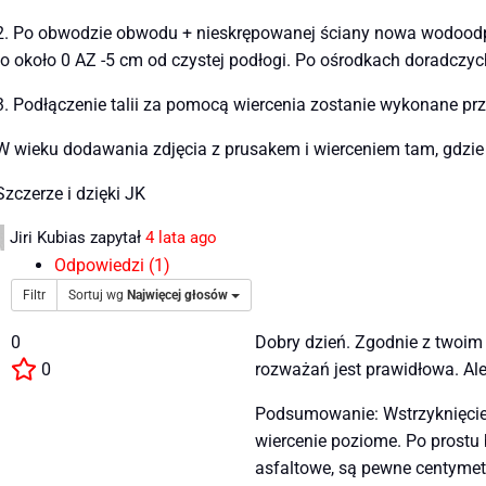
2. Po obwodzie obwodu + nieskrępowanej ściany nowa wodood
to około 0 AZ -5 cm od czystej podłogi. Po ośrodkach doradczy
3. Podłączenie talii za pomocą wiercenia zostanie wykonane pr
W wieku dodawania zdjęcia z prusakem i wierceniem tam, gdzie 
Szczerze i dzięki JK
Jiri Kubias
zapytał
4 lata ago
Odpowiedzi (1)
Filtr
Sortuj wg
Najwięcej głosów
0
Dobry dzień. Zgodnie z twoim
0
rozważań jest prawidłowa. Al
Podsumowanie: Wstrzyknięcie 
wiercenie poziome. Po prostu
asfaltowe, są pewne centymet