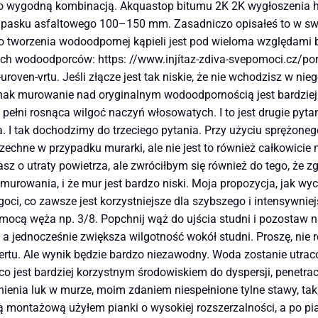
zo wygodną kombinacją. Akquastop bitumu 2K 2K wygłoszenia h
a pasku asfaltowego 100–150 mm. Zasadniczo opisałeś to w sw
tworzenia wodoodpornej kąpieli jest pod wieloma względami bar
h wodoodporców: https: //www.injítaz-zdiva-svepomoci.cz/po
uroven-vrtu. Jeśli złącze jest tak niskie, że nie wchodzisz w n
nak murowanie nad oryginalnym wodoodpornością jest bardziej
pełni rosnąca wilgoć naczyń włosowatych. I to jest drugie pyt
 I tak dochodzimy do trzeciego pytania. Przy użyciu sprężonego
szechne w przypadku murarki, ale nie jest to również całkowicie
 o utraty powietrza, ale zwróciłbym się również do tego, że z
n murowania, i że mur jest bardzo niski. Moja propozycja, jak wy
goci, co zawsze jest korzystniejsze dla szybszego i intensywni
omocą węża np. 3/8. Popchnij wąż do ujścia studni i pozostaw
 a jednocześnie zwiększa wilgotność wokół studni. Proszę, nie ró
ertu. Ale wynik będzie bardzo niezawodny. Woda zostanie utrac
 co jest bardziej korzystnym środowiskiem do dyspersji, penet
nienia luk w murze, moim zdaniem niespełnione tylne stawy, ta
 montażową użyłem pianki o wysokiej rozszerzalności, a po pia