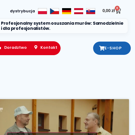
0
0,00
zł
dystrybucja
Profesjonalny system osuszania murów: Samodzielnie
i dla profesjonalistów.
Doradztwo
Kontakt
E-SHOP