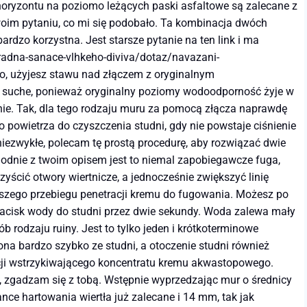
oryzontu na poziomo leżących paski asfaltowe są zalecane z
oim pytaniu, co mi się podobało. Ta kombinacja dwóch
dzo korzystna. Jest starsze pytanie na ten link i ma
radna-sanace-vlhkeho-diviva/dotaz/navazani-
iego, użyjesz stawu nad złączem z oryginalnym
 suche, ponieważ oryginalny poziomy wodoodporność żyje w
anie. Tak, dla tego rodzaju muru za pomocą złącza naprawdę
 powietrza do czyszczenia studni, gdy nie powstaje ciśnienie
 niezwykłe, polecam tę prostą procedurę, aby rozwiązać dwie
godnie z twoim opisem jest to niemal zapobiegawcze fuga,
czyścić otwory wiertnicze, a jednocześnie zwiększyć linię
ejszego przebiegu penetracji kremu do fugowania. Możesz po
 nacisk wody do studni przez dwie sekundy. Woda zalewa mały
b rodzaju ruiny. Jest to tylko jeden i krótkoterminowe
ona bardzo szybko ze studni, a otoczenie studni również
racji wstrzykiwającego koncentratu kremu akwastopowego.
k, zgadzam się z tobą. Wstępnie wyprzedzając mur o średnicy
nce hartowania wiertła już zalecane i 14 mm, tak jak