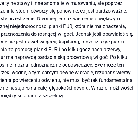
we tylne stawy i inne anomalie w murowaniu, ale poprzez
erzchnia studni otworzy się ponownie, co jest bardzo ważne.
ste przestrzenie. Niemniej jednak wiercenie z większym
znej niejednorodności pianki PUR, która nie ma znaczenia,
zenoszenia do rosnącej wilgoci. Jednak jeśli obawiałeś się,
e nic nie jest nawet wilgocią kapilarną, możesz użyć pianki
dnia za pomocą pianki PUR i po kilku godzinach przerwy,
 mur ma naprawdę bardzo niską procentową wilgoć. Po kilku
goś nie można jednoznacznie odpowiedzieć. Być może ten
zęki wodne, a tym samym pewne wibracje, rezonans wiertły.
wiertła po wierceniu odwiertu, nie musi być tak fundamentalna
enie nastąpiło na całej głębokości otworu. W razie możliwości
 między ścianami z szczeliną.