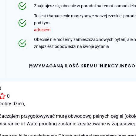
Znajdujesz się obecnie w poradni na temat samodziel
To jest tłumaczenie maszynowe naszej czeskiej poradni 
pod tym
adresem
Obecnie nie możemy zamieszczać nowych pytań, ale m
znajdziesz odpowiedzi na swoje pytania
WYMAGANĄ ILOŚĆ KREMU INIEKCYJNEGO 
0
0
Dobry dzień,
Zacząłem przygotowywać murę obwodową pełnych cegieł (około 4
Insurance of Waterproofing zostanie zrealizowane w zapasowej