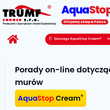
Aqua
Sto
Oficjalny sklep w Polsce
Dlaczego AquaStop Cream®
I
Porady on-line dotyczą
murów
®
Aqua
Stop
Cream