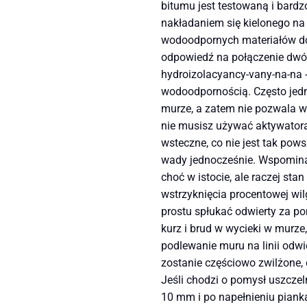
bitumu jest testowaną i bard
nakładaniem się kielonego n
wodoodpornych materiałów do 
odpowiedź na połączenie dwóc
hydroizolacyancy-vany-na-na -
wodoodpornością. Często jed
murze, a zatem nie pozwala w 
nie musisz używać aktywatora.
wsteczne, co nie jest tak pow
wady jednocześnie. Wspominasz
choć w istocie, ale raczej sta
wstrzyknięcia procentowej wil
prostu spłukać odwierty za p
kurz i brud w wycieki w murze,
podlewanie muru na linii odwi
zostanie częściowo zwilżone,
Jeśli chodzi o pomysł uszczel
10 mm i po napełnieniu pianką