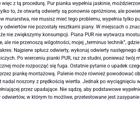
więc z tą procedurą. Pur pianka wypełnia jaskinie, moździerzo
 tylko to, że otwartą odwierty są ponownie opróżnione, ale powi
w murarstwa, nie musisz mieć tego problemu, wypełnia tylko pu
ny odwiertów nie pozostały resztkami piany. W miejscach o znac
że nie zwiększymy konsumpcji. Piana PUR nie wytwarza mostu pr
te, ale nie przenoszą wilgotności, mojej „terminus technik”, gdzi
akres: Najpierw spłucz odwierty, wykonaj odwierty następnego 
iczych. Po wierceniu pianki PUR, raz ze studni, ponieważ twój
cznej może rozpocząć się fuga. Ostatnie pytanie o upadek cze
 przez piankę montażową. Palenie może również powodować obr
est nadal noszony z prędkością wiertła. Jednak po wyciągnięciu 
pełniającej przez upadające. Nie sądzę, aby podstawowe wypełni
 odwiertów, w którym to możliwe, przetestowane jest zasypanie