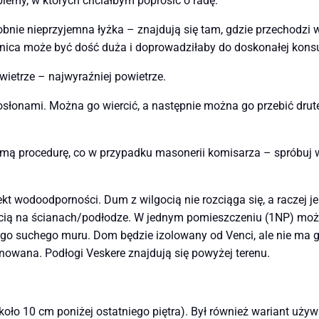
lemy, w których chciałbym poprosić o radę:
nie nieprzyjemna łyżka – znajdują się tam, gdzie przechodzi wi
żnica może być dość duża i doprowadziłaby do doskonałej kons
wietrze – najwyraźniej powietrze.
osłonami. Można go wiercić, a następnie można go przebić drut
ą procedurę, co w przypadku masonerii komisarza – spróbuj 
 wodoodporności. Dum z wilgocią nie rozciąga się, a raczej jes
ocią na ścianach/podłodze. W jednym pomieszczeniu (1NP) mo
 suchego muru. Dom będzie izolowany od Venci, ale nie ma go
anowana. Podłogi Veskere znajdują się powyżej terenu.
oło 10 cm poniżej ostatniego piętra). Był również wariant używa