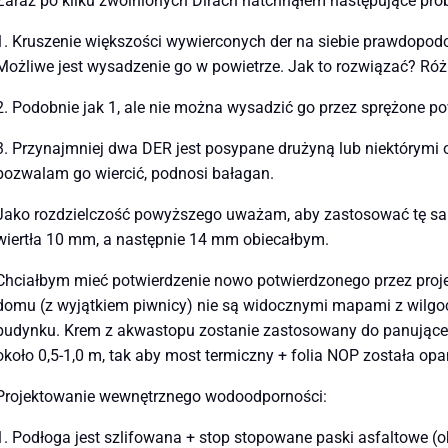
Zaraz po kilku zwolnionych Dirach natchnąłem następujące prob
1. Kruszenie większości wywierconych der na siebie prawdopodob
Możliwe jest wysadzenie go w powietrze. Jak to rozwiązać? Ró
2. Podobnie jak 1, ale nie można wysadzić go przez sprężone po
3. Przynajmniej dwa DER jest posypane drużyną lub niektórymi 
pozwalam go wiercić, podnosi bałagan.
Jako rozdzielczość powyższego uważam, aby zastosować tę sam
wiertła 10 mm, a następnie 14 mm obiecałbym.
Chciałbym mieć potwierdzenie nowo potwierdzonego przez projekt
domu (z wyjątkiem piwnicy) nie są widocznymi mapami z wilg
budynku. Krem z akwastopu zostanie zastosowany do panującego
około 0,5-1,0 m, tak aby most termiczny + folia NOP została op
Projektowanie wewnętrznego wodoodporności:
1. Podłoga jest szlifowana + stop stopowane paski asfaltowe (ok