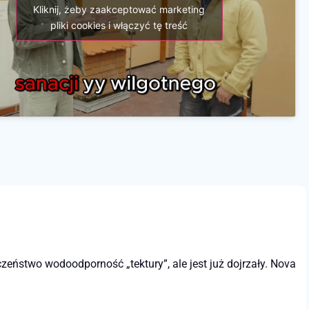
Kliknij, żeby zaakceptować marketing
pliki cookies i włączyć tę treść
ństwo wodoodporność „tektury”, ale jest już dojrzały. Nova