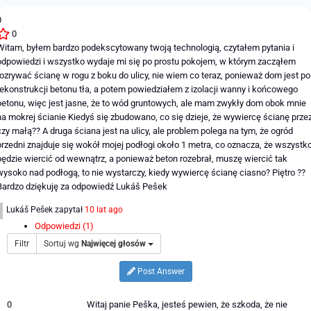
0
0
Witam, byłem bardzo podekscytowany twoją technologią, czytałem pytania i
odpowiedzi i wszystko wydaje mi się po prostu pokojem, w którym zacząłem
rozrywać ścianę w rogu z boku do ulicy, nie wiem co teraz, ponieważ dom jest po
rekonstrukcji betonu tła, a potem powiedziałem z izolacji wanny i końcowego
betonu, więc jest jasne, że to wód gruntowych, ale mam zwykły dom obok mnie
na mokrej ścianie Kiedyś się zbudowano, co się dzieje, że wywiercę ścianę prze
czy małą?? A druga ściana jest na ulicy, ale problem polega na tym, że ogród
przedni znajduje się wokół mojej podłogi około 1 metra, co oznacza, że ​​wszystk
będzie wiercić od wewnątrz, a ponieważ beton rozebrał, muszę wiercić tak
wysoko nad podłogą, to nie wystarczy, kiedy wywiercę ścianę ciasno? Piętro ??
Bardzo dziękuję za odpowiedź Lukáš Pešek
Lukáš Pešek
zapytał
10 lat ago
Odpowiedzi (1)
Filtr
Sortuj wg
Najwięcej głosów
Post Answer
0
Witaj panie Peška, jesteś pewien, że szkoda, że ​​nie