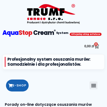
Aqua
Stop
Cream
®
System
Oficjalny sklep w Polsce
0
0,00
zł
Profesjonalny system osuszania murów:
Samodzielnie i dla profesjonalistów.
E-SHOP
Porady on-line dotyczące osuszania murów