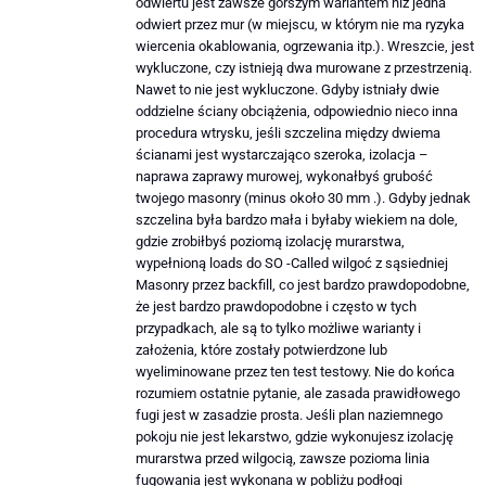
odwiertu jest zawsze gorszym wariantem niż jedna
odwiert przez mur (w miejscu, w którym nie ma ryzyka
wiercenia okablowania, ogrzewania itp.). Wreszcie, jest
wykluczone, czy istnieją dwa murowane z przestrzenią.
Nawet to nie jest wykluczone. Gdyby istniały dwie
oddzielne ściany obciążenia, odpowiednio nieco inna
procedura wtrysku, jeśli szczelina między dwiema
ścianami jest wystarczająco szeroka, izolacja –
naprawa zaprawy murowej, wykonałbyś grubość
twojego masonry (minus około 30 mm .). Gdyby jednak
szczelina była bardzo mała i byłaby wiekiem na dole,
gdzie zrobiłbyś poziomą izolację murarstwa,
wypełnioną loads do SO -Called wilgoć z sąsiedniej
Masonry przez backfill, co jest bardzo prawdopodobne,
że jest bardzo prawdopodobne i często w tych
przypadkach, ale są to tylko możliwe warianty i
założenia, które zostały potwierdzone lub
wyeliminowane przez ten test testowy. Nie do końca
rozumiem ostatnie pytanie, ale zasada prawidłowego
fugi jest w zasadzie prosta. Jeśli plan naziemnego
pokoju nie jest lekarstwo, gdzie wykonujesz izolację
murarstwa przed wilgocią, zawsze pozioma linia
fugowania jest wykonana w pobliżu podłogi