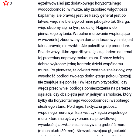
0
egzekwowałeś już dodatkowego horyzontalnego
wodoodporności w murze, aby zapobiec wilgotności
kapilarnej, ale prawdą jest, że każdy generał jest po
bitwie, więc nie bierz go od mnie jako jako tak Skarga,
więc skupmy się na tym, co dalej. Najpierw do
pierwszego pytania. Wspólne murowanie wspierające
w wcześniej zbudowanych domach tarasowych nie jest
tak naprawdę niezwykłe. Ale poleciłbym tę procedurę.
Przede wszystkim zgodziłbym się z sąsiadem na temat
tej procedury naprawy mokrej muru. Dobrze byłoby
dobrze wykonać jedną kontrolę dzięki wspólnemu
murze. Po pierwsze, ta odwiert zostanie znaleziony, czy
wysokość podłogi twojego dotkniętego pokoju (gorzej)
nie znajduje się poniżej i (w lepszym przypadku), czy
wręcz przeciwnie, podłoga pomieszczenia na parterze
sąsiada, czy oba piętra jest W jednym samolocie, który
byłby dla horyzontalnego wodoodporności wspólnego
idealnego stanu. Po drugie, faktyczna grubość
wspólnego muru wynika z wstrzyknięcia wspólnego
muru, które ma być wykonane na prawidłowej
wysokości, a zwłaszcza rzeczywistą grubość muru
(minus około 30 mm). Niewystarczająca głębokość