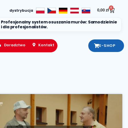
0
0,00
zł
dystrybucja
Profesjonalny system osuszania murów: Samodzielnie
i dla profesjonalistów.
Doradztwo
Kontakt
E-SHOP