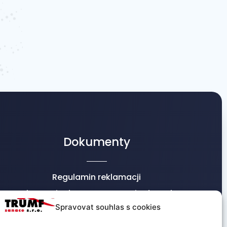
Dokumenty
Regulamin reklamacji
Informacje dot. przetwarzania danych
osobowych
Spravovat souhlas s cookies
Warunki handlowe