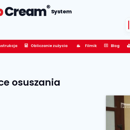
®
p
Cream
System
nstrukcja
Obliczanie zużycia
Filmik
Blog
ce osuszania