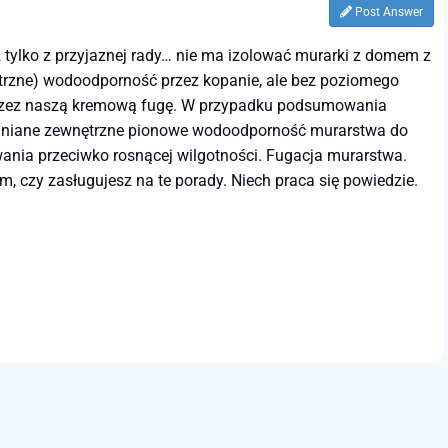
Post Answer
ż tylko z przyjaznej rady… nie ma izolować murarki z domem z
ętrzne) wodoodporność przez kopanie, ale bez poziomego
e przez naszą kremową fugę. W przypadku podsumowania
omniane zewnętrzne pionowe wodoodporność murarstwa do
ia przeciwko rosnącej wilgotności. Fugacja murarstwa.
, czy zasługujesz na te porady. Niech praca się powiedzie.