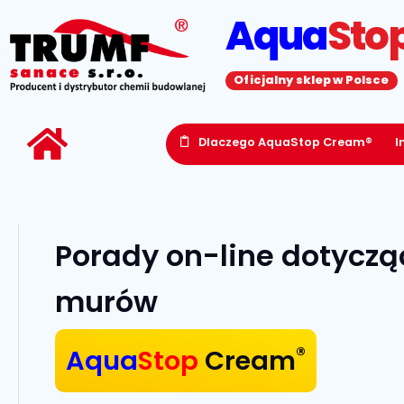
Aqua
Sto
Oficjalny sklep w Polsce
Dlaczego AquaStop Cream®
I
Porady on-line dotyczą
murów
®
Aqua
Stop
Cream