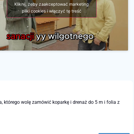
Kliknij, żeby zaakceptować marketing
pliki cookies i włączyć tę treść
 którego wolę zamówić koparkę i drenaż do 5 m i folia z