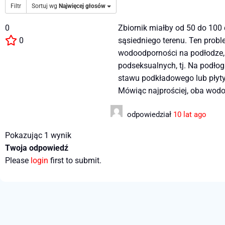
Filtr
Sortuj wg
Najwięcej głosów
0
Zbiornik miałby od 50 do 100 
0
sąsiedniego terenu. Ten prob
wodoodporności na podłodze, 
podseksualnych, tj. Na podł
stawu podkładowego lub płyt
Mówiąc najprościej, oba wodoo
odpowiedział
10 lat ago
Pokazując 1 wynik
Twoja odpowiedź
Please
login
first to submit.