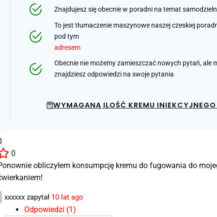
Znajdujesz się obecnie w poradni na temat samodziel
To jest tłumaczenie maszynowe naszej czeskiej poradni 
pod tym
adresem
Obecnie nie możemy zamieszczać nowych pytań, ale m
znajdziesz odpowiedzi na swoje pytania
WYMAGANĄ ILOŚĆ KREMU INIEKCYJNEGO 
0
0
Ponownie obliczyłem konsumpcję kremu do fugowania do mojego d
ćwierkaniem!
xxxxxx
zapytał
10 lat ago
Odpowiedzi (1)