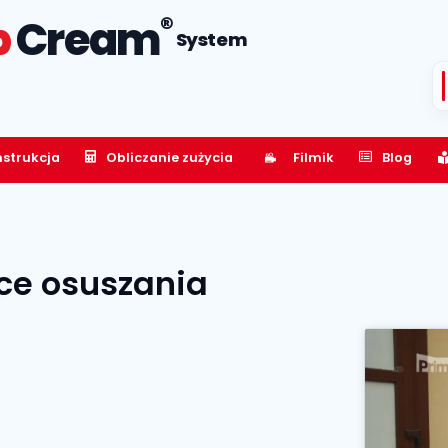
®
p
Cream
System
nstrukcja
Obliczanie zużycia
Filmik
Blog
ce osuszania