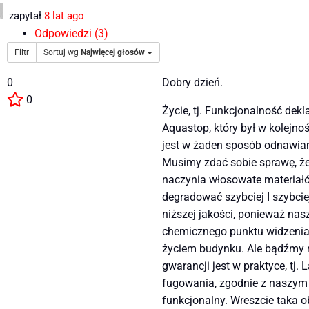
zapytał
8 lat ago
Odpowiedzi (3)
Filtr
Sortuj wg
Najwięcej głosów
0
Dobry dzień.
0
Życie, tj. Funkcjonalność de
Aquastop, który był w kolejn
jest w żaden sposób odnawian
Musimy zdać sobie sprawę, że
naczynia włosowate materiałó
degradować szybciej I szybci
niższej jakości, ponieważ na
chemicznego punktu widzenia,
życiem budynku. Ale bądźmy r
gwarancji jest w praktyce, tj
fugowania, zgodnie z naszy
funkcjonalny. Wreszcie taka 