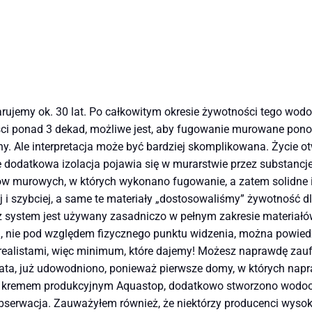
klarujemy ok. 30 lat. Po całkowitym okresie żywotności tego 
ości ponad 3 dekad, możliwe jest, aby fugowanie murowane pono
y. Ale interpretacja może być bardziej skomplikowana. Życie o
 dodatkowa izolacja pojawia się w murarstwie przez substancje
w murowych, w których wykonano fugowanie, a zatem solidne i 
ej i szybciej, a same te materiały „dostosowaliśmy” żywotność
sz system jest używany zasadniczo w pełnym zakresie materiałó
 nie pod względem fizycznego punktu widzenia, można powiedz
ealistami, więc minimum, które dajemy! Możesz naprawdę zaufa
. Lata, już udowodniono, ponieważ pierwsze domy, w których na
m kremem produkcyjnym Aquastop, dodatkowo stworzono wodoo
obserwacja. Zauważyłem również, że niektórzy producenci wysok