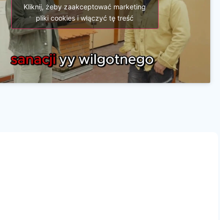
Kliknij, żeby zaakceptować marketing
pliki cookies i włączyć tę treść