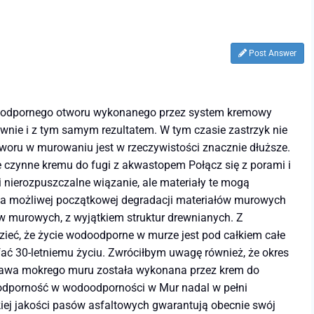
Post Answer
wodoodpornego otworu wykonanego przez system kremowy
wnie i z tym samym rezultatem. W tym czasie zastrzyk nie
tworu w murowaniu jest w rzeczywistości znacznie dłuższe.
 czynne kremu do fugi z akwastopem Połącz się z porami i
nierozpuszczalne wiązanie, ale materiały te mogą
 dla możliwej początkowej degradacji materiałów murowych
w murowych, z wyjątkiem struktur drewnianych. Z
ieć, że życie wodoodporne w murze jest pod całkiem całe
ć 30-letniemu życiu. Zwróciłbym uwagę również, że okres
prawa mokrego muru została wykonana przez krem ​​do
dporność w wodoodporności w Mur nadal w pełni
iej jakości pasów asfaltowych gwarantują obecnie swój