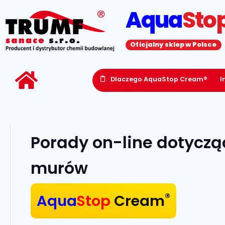
Aqua
Sto
Oficjalny sklep w Polsce
Dlaczego AquaStop Cream®
I
Porady on-line dotyczą
murów
®
Aqua
Stop
Cream