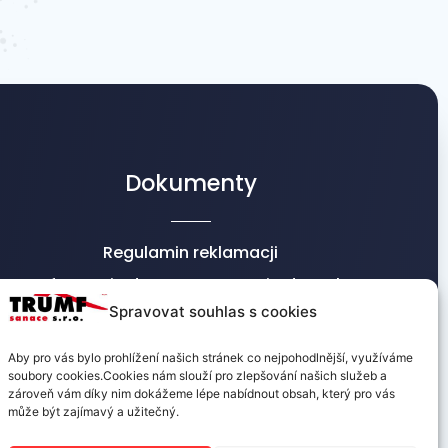
Dokumenty
Regulamin reklamacji
Informacje dot. przetwarzania danych
osobowych
Spravovat souhlas s cookies
Warunki handlowe
Aby pro vás bylo prohlížení našich stránek co nejpohodlnější, využíváme
soubory cookies.Cookies nám slouží pro zlepšování našich služeb a
zároveň vám díky nim dokážeme lépe nabídnout obsah, který pro vás
může být zajímavý a užitečný.