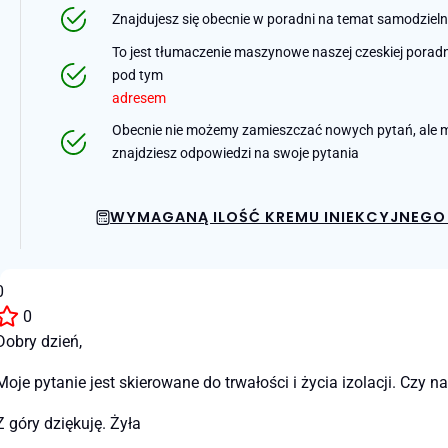
Znajdujesz się obecnie w poradni na temat samodziel
To jest tłumaczenie maszynowe naszej czeskiej poradni 
pod tym
adresem
Obecnie nie możemy zamieszczać nowych pytań, ale m
znajdziesz odpowiedzi na swoje pytania
WYMAGANĄ ILOŚĆ KREMU INIEKCYJNEGO 
0
0
Dobry dzień,
Moje pytanie jest skierowane do trwałości i życia izolacji. Czy n
Z góry dziękuję. Żyła