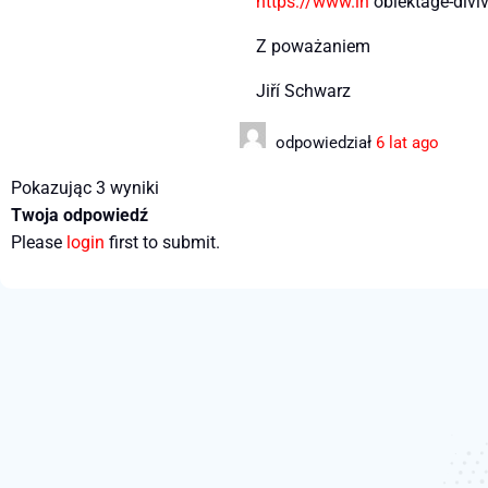
https://www.in
obiektage-divi
Z poważaniem
Jiří Schwarz
odpowiedział
6 lat ago
Pokazując 3 wyniki
Twoja odpowiedź
Please
login
first to submit.