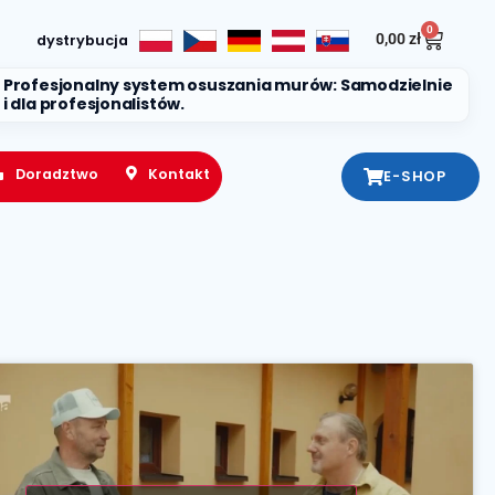
0
0,00
zł
dystrybucja
Profesjonalny system osuszania murów: Samodzielnie
i dla profesjonalistów.
Doradztwo
Kontakt
E-SHOP