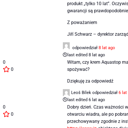
produkt „tylko 10 lat”. Oczywi
gwarancji są prawdopodobnie
Z poważaniem
Jiří Schwarz – dyrektor zarzą
odpowiedział
8 lat ago
last edited 8 lat ago
0
Witam, czy krem ​​Aquastop m
0
spożywać?
Dziękuję za odpowiedź
Leoš Bílek
odpowiedział
6 lat
last edited 6 lat ago
0
Dobry dzień. Czas ważności wy
0
otwarciu wiadra, ale po pobr
przechowywany zgodnie z inst