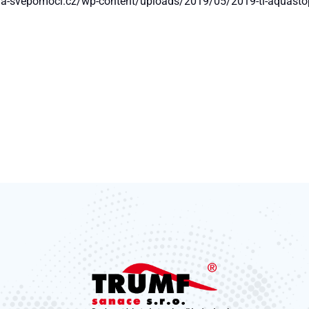
va-svepomoci.cz/wp-content/uploads/2019/05/2019-tl-aquasto