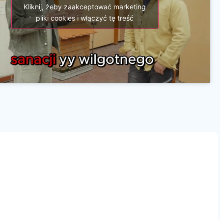
Kliknij, żeby zaakceptować marketing
pliki cookies i włączyć tę treść