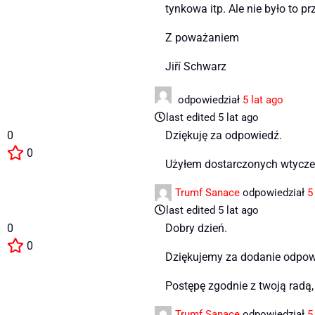
tynkowa itp. Ale nie było to
Z poważaniem
Jiří Schwarz
odpowiedział
5 lat ago
last edited 5 lat ago
0
Dziękuję za odpowiedź.
0
Użyłem dostarczonych wtyczek
Trumf Sanace
odpowiedział
5
last edited 5 lat ago
0
Dobry dzień.
0
Dziękujemy za dodanie odpow
Postępę zgodnie z twoją radą
Trumf Sanace
odpowiedział
5