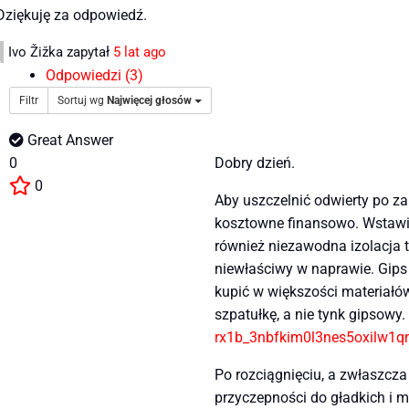
Dziękuję za odpowiedź.
Ivo Žižka
zapytał
5 lat ago
Odpowiedzi (3)
Filtr
Sortuj wg
Najwięcej głosów
Great Answer
0
Dobry dzień.
0
Aby uszczelnić odwierty po z
kosztowne finansowo. Wstawien
również niezawodna izolacja 
niewłaściwy w naprawie. Gips 
kupić w większości materiałó
szpatułkę, a nie tynk gipsowy.
rx1b_3nbfkim0l3nes5oxilw1
Po rozciągnięciu, a zwłaszcza
przyczepności do gładkich i 