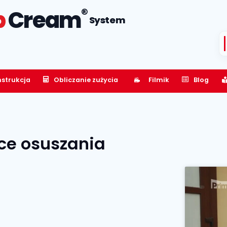
®
p
Cream
System
nstrukcja
Obliczanie zużycia
Filmik
Blog
ce osuszania