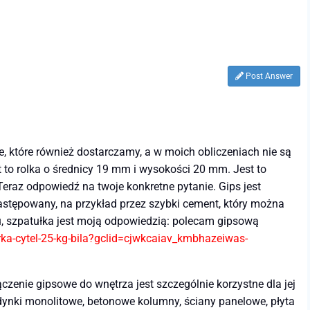
Post Answer
, które również dostarczamy, a w moich obliczeniach nie są
t to rolka o średnicy 19 mm i wysokości 20 mm. Jest to
raz odpowiedź na twoje konkretne pytanie. Gips jest
 zastępowany, na przykład przez szybki cement, który można
u, szpatułka jest moją odpowiedzią: polecam gipsową
rka-cytel-25-kg-bila?gclid=cjwkcaiav_kmbhazeiwas-
czenie gipsowe do wnętrza jest szczególnie korzystne dla jej
dynki monolitowe, betonowe kolumny, ściany panelowe, płyta