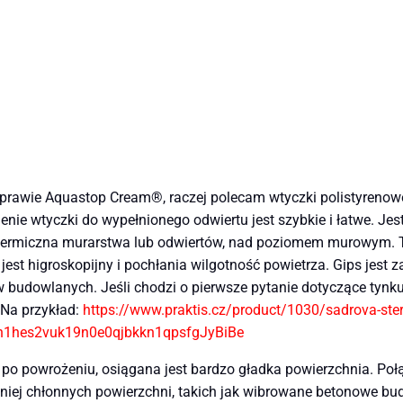
aprawie Aquastop Cream®, raczej polecam wtyczki polistyrenowe
ie wtyczki do wypełnionego odwiertu jest szybkie i łatwe. Jes
termiczna murarstwa lub odwiertów, nad poziomem murowym. Te
jest higroskopijny i pochłania wilgotność powietrza. Gips jest
w budowlanych. Jeśli chodzi o pierwsze pytanie dotyczące tynk
 Na przykład:
https://www.praktis.cz/product/1030/sadrova-ste
qn1hes2vuk19n0e0qjbkkn1qpsfgJyBiBe
 po powrożeniu, osiągana jest bardzo gładka powierzchnia. Połą
mniej chłonnych powierzchni, takich jak wibrowane betonowe bu