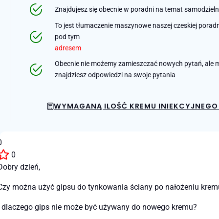
Znajdujesz się obecnie w poradni na temat samodziel
To jest tłumaczenie maszynowe naszej czeskiej poradni 
pod tym
adresem
Obecnie nie możemy zamieszczać nowych pytań, ale m
znajdziesz odpowiedzi na swoje pytania
WYMAGANĄ ILOŚĆ KREMU INIEKCYJNEGO 
0
0
Dobry dzień,
Czy można użyć gipsu do tynkowania ściany po nałożeniu kremu 
I dlaczego gips nie może być używany do nowego kremu?