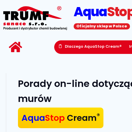
Aqua
Sto
Oficjalny sklep w Polsce
Dlaczego AquaStop Cream®
I
Porady on-line dotyczą
murów
®
Aqua
Stop
Cream