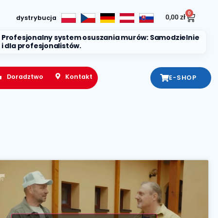
0
0,00
zł
dystrybucja
Profesjonalny system osuszania murów: Samodzielnie
i dla profesjonalistów.
Doradztwo
Kontakt
E-SHOP