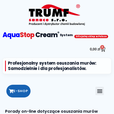
Aqua
Stop
Cream
®
System
Oficjalny sklep w Polsce
0
0,00
zł
Profesjonalny system osuszania murów:
Samodzielnie i dla profesjonalistów.
E-SHOP
Porady on-line dotyczące osuszania murów