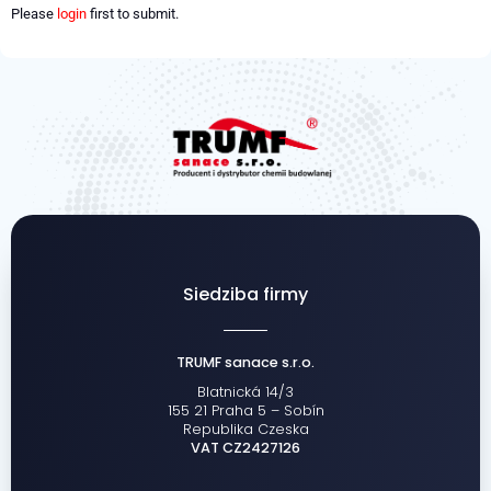
Please
login
first to submit.
Siedziba firmy
TRUMF sanace s.r.o.
Blatnická 14/3
155 21 Praha 5 – Sobín
Republika Czeska
VAT CZ2427126