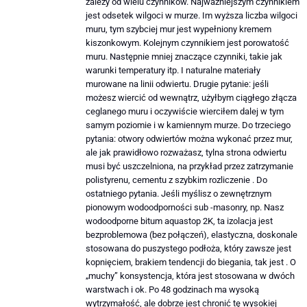
zależy od wielu czynników. Najważniejszym czynnikiem
jest odsetek wilgoci w murze. Im wyższa liczba wilgoci
muru, tym szybciej mur jest wypełniony kremem
kiszonkowym. Kolejnym czynnikiem jest porowatość
muru. Następnie mniej znaczące czynniki, takie jak
warunki temperatury itp. I naturalne materiały
murowane na linii odwiertu. Drugie pytanie: jeśli
możesz wiercić od wewnątrz, użyłbym ciągłego złącza
ceglanego muru i oczywiście wierciłem dalej w tym
samym poziomie i w kamiennym murze. Do trzeciego
pytania: otwory odwiertów można wykonać przez mur,
ale jak prawidłowo rozważasz, tylna strona odwiertu
musi być uszczelniona, na przykład przez zatrzymanie
polistyrenu, cementu z szybkim rozliczenie . Do
ostatniego pytania. Jeśli myślisz o zewnętrznym
pionowym wodoodporności sub -masonry, np. Nasz
wodoodporne bitum aquastop 2K, ta izolacja jest
bezproblemowa (bez połączeń), elastyczna, doskonale
stosowana do puszystego podłoża, który zawsze jest
kopnięciem, brakiem tendencji do biegania, tak jest . O
„muchy” konsystencja, która jest stosowana w dwóch
warstwach i ok. Po 48 godzinach ma wysoką
wytrzymałość, ale dobrze jest chronić tę wysokiej