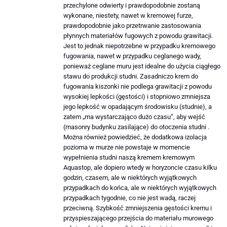
przechylone odwierty i prawdopodobnie zostaną
wykonane, niestety, nawet w kremowej furze,
prawdopodobnie jako przetrwanie zastosowania
płynnych materiałów fugowych z powodu grawitacji.
Jest to jednak niepotrzebne w przypadku kremowego
fugowania, nawet w przypadku ceglanego wady,
ponieważ ceglane muru jest idealne do użycia ciągłego
stawu do produkcji studni. Zasadniczo krem ​​do
fugowania kiszonki nie podlega grawitacji z powodu
wysokiej lepkości (gęstości) i stopniowo zmniejsza
jego lepkość w opadającym środowisku (studnie), a
zatem „ma wystarczająco dużo czasu”, aby wejść
(masonry budynku zasilające) do otoczenia studni .
Można również powiedzieć, że dodatkowa izolacja
pozioma w murze nie powstaje w momencie
wypełnienia studni naszą kremem kremowym
Aquastop, ale dopiero wtedy w horyzoncie czasu kilku
godzin, czasem, ale w niektórych wyjątkowych
przypadkach do końca, ale w niektórych wyjątkowych
przypadkach tygodnie, co nie jest wadą, raczej
przeciwną. Szybkość zmniejszenia gęstości kremu i
przyspieszającego przejścia do materiału murowego