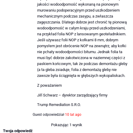
jakości wodoodporność wykonaną na pionowym
murowaniu podoperacyjnym przed uszkodzeniem
mechanicznym podczas zasypu, a zwłaszcza
zagęszczania. Dlatego dobrze jest chronić tę pionową
wodoodporność w całym kraju przed uszkodzeniami,
na przykład folia NOP z lansowanym geoteładnikiem.
Jeśli używasz folii NOP z kołkami 8 mm, dobrym
pomysłem jest obrócenie NOP na zewnątrz, aby kołki
nie pchały wodoodporności bitumu. Jednak folia ta
musi być dobrze zakotwiczona w naziemnej części z
paskiem końcowym, tak że podczas demontażu gleby
(a ta gleba zsiaduje, folia z demontażą gleby nie
zawsze była ściągnięta w głębszych wykopaliskach.
Z poważaniem
Jiří Schwarz – dyrektor zarządzający firmy
Trump Remediation S.R.O.
Guest
odpowiedział
10 lat ago
Pokazując 1 wynik
Twoja odpowiedź