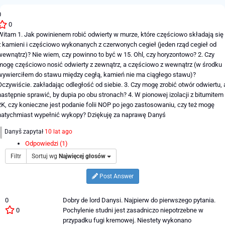
0
0
Witam 1. Jak powinienem robić odwierty w murze, które częściowo składają się
z kamieni i częściowo wykonanych z czerwonych cegieł (jeden rząd cegieł od
wewnątrz)? Nie wiem, czy powinno to być w 15. Ohl, czy horyzontowo? 2. Czy
mogę częściowo nosić odwierty z zewnątrz, a częściowo z wewnątrz (w środku
wywierciłem do stawu między cegłą, kamień nie ma ciągłego stawu)?
Oczywiście. zakładając odległość od siebie. 3. Czy mogę zrobić otwór odwiertu, 
następnie sprawić, by dupia po obu stronach? 4. W pionowej izolacji z bitumitem
2K, czy konieczne jest podanie folii NOP po jego zastosowaniu, czy też mogę
natychmiast wypełnić wykopy? Dziękuję za naprawę Danyś
Danyš
zapytał
10 lat ago
Odpowiedzi (1)
Filtr
Sortuj wg
Najwięcej głosów
Post Answer
0
Dobry de lord Danysi. Najpierw do pierwszego pytania.
0
Pochylenie studni jest zasadniczo niepotrzebne w
przypadku fugi kremowej. Niestety wykonano