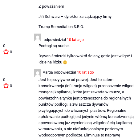
Z poważaniem
Jiří Schwarz – dyrektor zarządzający firmy
Trump Remediation S.R.O.
odpowiedział
10 lat ago
0
Podłogi są suche.
0
Dywan śmierdzi tylko wokół ściany, gdzie jest wilgoć i
idzie na łóżku
Varga
odpowiedział
10 lat ago
0
Jest to pozytywne od prawej. Jest to zatem
0
konsekwencja (infiltracja wilgoci) przenoszenie wilgoci
rosnącej kapilarnej, która jest zawarta w murze, a
powierzchnia tynku jest przenoszona do regionalnych
punktów podłogi, a zwłaszcza dywanów
przylegających do włożonych plastrów. Regionalne
spłukiwanie podłogi jest jedynie wtórną konsekwencją,
spowodowaną już wymienioną wilgotnością kapilarną
w murowaniu, a nie niefunkcjonalnym poziomym
wodoodpornym podłodze. Eliminuje to naprawę