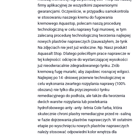
firmy aplikacyjnej ze wszystkimi zapewnionymi
gwarancjami. Oczywiście, w przypadku samokontrola
w stosowaniu naszego kremu do fugowania
kremowego Aquastop, polecam naszą procedurę
technologiczną w celu naprawy fugi murowej, w tym
zalecaną procedurę technologiczną tworzenia najlepiej
nowych plastrów naprawczych (zauważyłem, że tynk
Na zdjęciach nie jest już widoczne. Np. Nasz produkt
Aquasalt Stop. Dlatego poleciłbym prace naprawcze w
tej kolejności: odcięcie do wystarczającej wysokości
już nieodwracalnie zdegradowanego tynku. Zrób
kremową fugę murarki, aby zapobiec rosnącej wilgoci.
Najlepiej po 14 -dniowej przerwie technologicznej w
celu wykonania zwartego rozpylania naprawy (100%
obszaru) nie tylko dla przyczepności tynku
remediacyjnego do podłoża, ale także dla tworzenia
dwóch warstw rozpylania lub powlekania
hydrofobowego anty -anty -letnia Cole farba, która
skutecznie chroni plastry remediacyjne przed re -saliną
w fazie dojrzewania plastrów naprawczych. W ostatnim
etapie po wyschnięciu nowych plastrów naprawczych
należy stosować odpowiedni kolor wnętrza dla