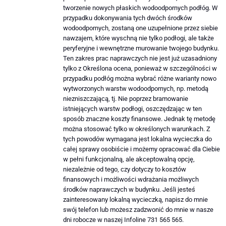
tworzenie nowych płaskich wodoodpornych podłóg. W
przypadku dokonywania tych dwóch środków
wodoodpornych, zostaną one uzupełnione przez siebie
nawzajem, które wyschną nie tylko podłogi, ale także
peryferyjne i wewnętrzne murowanie twojego budynku.
Ten zakres prac naprawczych nie jest już uzasadniony
tylko z Określona ocena, ponieważ w szczególności w
przypadku podłóg można wybrać różne warianty nowo
wytworzonych warstw wodoodpornych, np. metodą
niezniszczającą, tj. Nie poprzez bramowanie
istniejących warstw podłogi, oszczędzając w ten
sposób znaczne koszty finansowe. Jednak tę metodę
można stosować tylko w określonych warunkach. Z
tych powodów wymagana jest lokalna wycieczka do
całej sprawy osobiście i możemy opracować dla Ciebie
w pełni funkcjonalną, ale akceptowalną opcję,
niezależnie od tego, czy dotyczy to kosztów
finansowych i możliwości wdrażania możliwych
środków naprawczych w budynku. Jeśli jesteś
zainteresowany lokalną wycieczką, napisz do mnie
swój telefon lub możesz zadzwonić do mnie w nasze
dni robocze w naszej Infoline 731 565 565.