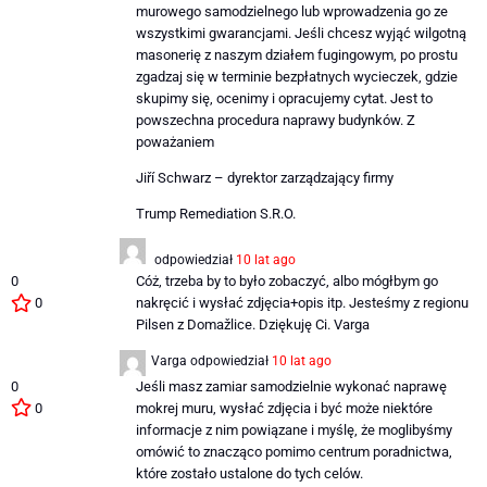
murowego samodzielnego lub wprowadzenia go ze
wszystkimi gwarancjami. Jeśli chcesz wyjąć wilgotną
masonerię z naszym działem fugingowym, po prostu
zgadzaj się w terminie bezpłatnych wycieczek, gdzie
skupimy się, ocenimy i opracujemy cytat. Jest to
powszechna procedura naprawy budynków. Z
poważaniem
Jiří Schwarz – dyrektor zarządzający firmy
Trump Remediation S.R.O.
odpowiedział
10 lat ago
0
Cóż, trzeba by to było zobaczyć, albo mógłbym go
0
nakręcić i wysłać zdjęcia+opis itp. Jesteśmy z regionu
Pilsen z Domažlice. Dziękuję Ci. Varga
Varga
odpowiedział
10 lat ago
0
Jeśli masz zamiar samodzielnie wykonać naprawę
0
mokrej muru, wysłać zdjęcia i być może niektóre
informacje z nim powiązane i myślę, że moglibyśmy
omówić to znacząco pomimo centrum poradnictwa,
które zostało ustalone do tych celów.