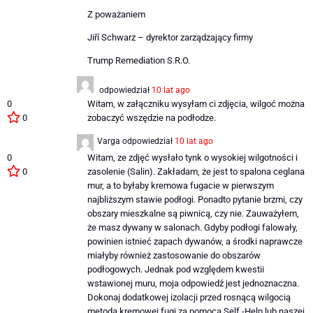
Z poważaniem
Jiří Schwarz – dyrektor zarządzający firmy
Trump Remediation S.R.O.
odpowiedział
10 lat ago
0
Witam, w załączniku wysyłam ci zdjęcia, wilgoć można
0
zobaczyć wszędzie na podłodze.
Varga
odpowiedział
10 lat ago
0
Witam, ze zdjęć wysłało tynk o wysokiej wilgotności i
0
zasolenie (Salin). Zakładam, że jest to spalona ceglana
mur, a to byłaby kremowa fugacie w pierwszym
najbliższym stawie podłogi. Ponadto pytanie brzmi, czy
obszary mieszkalne są piwnicą, czy nie. Zauważyłem,
że masz dywany w salonach. Gdyby podłogi falowały,
powinien istnieć zapach dywanów, a środki naprawcze
miałyby również zastosowanie do obszarów
podłogowych. Jednak pod względem kwestii
wstawionej muru, moja odpowiedź jest jednoznaczna.
Dokonaj dodatkowej izolacji przed rosnącą wilgocią
metodą kremowej fugi za pomocą Self -Help lub naszej