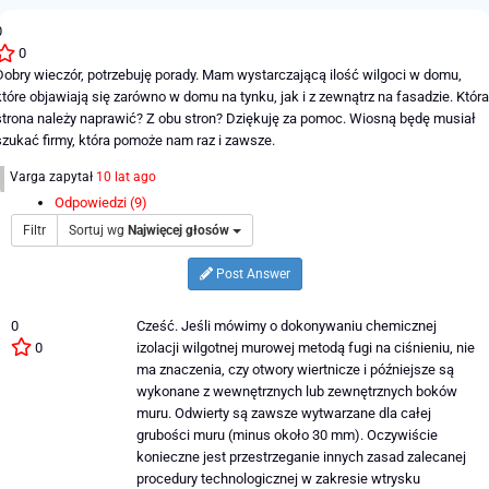
0
0
Dobry wieczór, potrzebuję porady. Mam wystarczającą ilość wilgoci w domu,
które objawiają się zarówno w domu na tynku, jak i z zewnątrz na fasadzie. Która
strona należy naprawić? Z obu stron? Dziękuję za pomoc. Wiosną będę musiał
szukać firmy, która pomoże nam raz i zawsze.
Varga
zapytał
10 lat ago
Odpowiedzi (9)
Filtr
Sortuj wg
Najwięcej głosów
Post Answer
0
Cześć. Jeśli mówimy o dokonywaniu chemicznej
0
izolacji wilgotnej murowej metodą fugi na ciśnieniu, nie
ma znaczenia, czy otwory wiertnicze i późniejsze są
wykonane z wewnętrznych lub zewnętrznych boków
muru. Odwierty są zawsze wytwarzane dla całej
grubości muru (minus około 30 mm). Oczywiście
konieczne jest przestrzeganie innych zasad zalecanej
procedury technologicznej w zakresie wtrysku