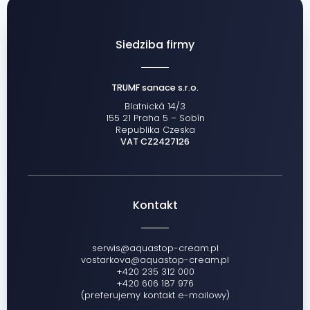
Siedziba firmy
TRUMF sanace s.r.o.
Blatnická 14/3
155 21 Praha 5 – Sobín
Republika Czeska
VAT CZ2427126
Kontakt
serwis@aquastop-cream.pl
vostarkova@aquastop-cream.pl
+420 235 312 000
+420 606 187 976
(preferujemy kontakt e-mailowy)