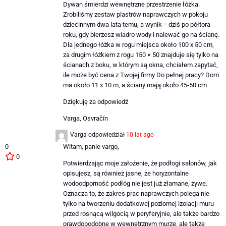
Dywan śmierdzi wewnętrzne przestrzenie łóżka.
Zrobiliśmy zestaw plastrów naprawczych w pokoju
dziecinnym dwa lata temu, a wynik = dziś po półtora
roku, gdy bierzesz wiadro wody i nalewać go na ścianę.
Dla jednego łóżka w rogu miejsca około 100 x 50 cm,
za drugim łóżkiem z rogu 150 × 50 znajduje się tylko na
ścianach z boku, w którym są okna, chciałem zapytać,
ile może być cena z Twojej firmy Do pełnej pracy? Dom
ma około 11 x 10 m, a ściany mają około 45-50 cm
Dziękuję za odpowiedź
Varga, Osvračín
Varga
odpowiedział
10 lat ago
0
Witam, panie vargo,
0
Potwierdzając moje założenie, że podłogi salonów, jak
opisujesz, są również jasne, że horyzontalne
wodoodporność podłóg nie jest już złamane, żywe.
Oznacza to, że zakres prac naprawczych polega nie
tylko na tworzeniu dodatkowej poziomej izolacji muru
przed rosnącą wilgocią w peryferyjnie, ale także bardzo
prawdopodobne w wewnętrznym murze, ale także