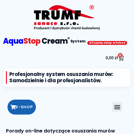
Aqua
Stop
Cream
®
System
Oficjalny sklep w Polsce
0
0,00
zł
Profesjonalny system osuszania murów:
Samodzielnie i dla profesjonalistów.
E-SHOP
Porady on-line dotyczące osuszania murów