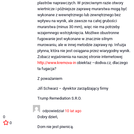
plastrów naprawczych. W przeciwnym razie otwory
wiertnicze i późniejsze zaprawę murarstwa mogą być
wykonane z wewnętrznego lub zewnętrznego bez
wpływu na wynik, ale zawsze na całej grubości
murarstwa (minus 30 mm), więc nie ma potrzeby
wzajemnego wstrzyknięcia. Możliwe obustronne
fugowanie jest wykonane w znacznie silnym
murowaniu, ale w innej metodzie zaprawy np. Infuzja
płynna, która nie jest osiągana przez wiarygodny wynik.
Zobacz wyjaśnienia na naszej stronie internetowej
http://www.kremova-in
obiektaz –dodiva.cz, dlaczego
ta fugacja?
Z poważaniem
Jiří Schwarz – dyrektor zarządzający firmy
Trump Remediation S.R.O.
odpowiedział
10 lat ago
0
Dobry dzień,
0
Dom nie jest piwnicą.