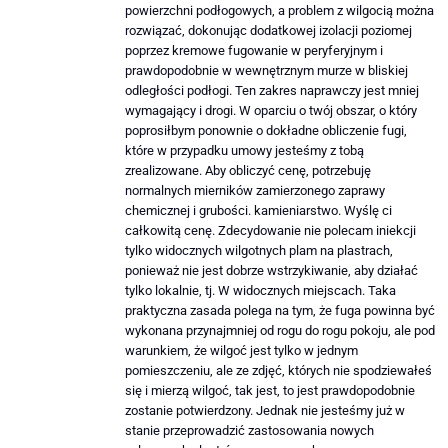
powierzchni podłogowych, a problem z wilgocią można
rozwiązać, dokonując dodatkowej izolacji poziomej
poprzez kremowe fugowanie w peryferyjnym i
prawdopodobnie w wewnętrznym murze w bliskiej
odległości podłogi. Ten zakres naprawczy jest mniej
wymagający i drogi. W oparciu o twój obszar, o który
poprosiłbym ponownie o dokładne obliczenie fugi,
które w przypadku umowy jesteśmy z tobą
zrealizowane. Aby obliczyć cenę, potrzebuję
normalnych mierników zamierzonego zaprawy
chemicznej i grubości. kamieniarstwo. Wyślę ci
całkowitą cenę. Zdecydowanie nie polecam iniekcji
tylko widocznych wilgotnych plam na plastrach,
ponieważ nie jest dobrze wstrzykiwanie, aby działać
tylko lokalnie, tj. W widocznych miejscach. Taka
praktyczna zasada polega na tym, że fuga powinna być
wykonana przynajmniej od rogu do rogu pokoju, ale pod
warunkiem, że wilgoć jest tylko w jednym
pomieszczeniu, ale ze zdjęć, których nie spodziewałeś
się i mierzą wilgoć, tak jest, to jest prawdopodobnie
zostanie potwierdzony. Jednak nie jesteśmy już w
stanie przeprowadzić zastosowania nowych