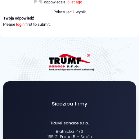
odpowiedział
5 lat ago
Pokazując 1 wynik
Twoja odpowiedź
Please
login
first to submit.
Siedziba firmy
TRUMF sanace s.r.o.
Blatnická 14/3
155 21 Praha 5 – Sobín