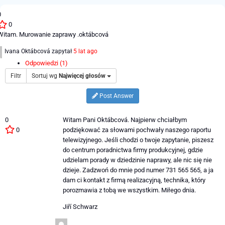
0
0
Witam. Murowanie zaprawy .oktábcová
Ivana Oktábcová
zapytał
5 lat ago
Odpowiedzi (1)
Filtr
Sortuj wg
Najwięcej głosów
Post Answer
0
Witam Pani Oktábcová. Najpierw chciałbym
0
podziękować za słowami pochwały naszego raportu
telewizyjnego. Jeśli chodzi o twoje zapytanie, piszesz
do centrum poradnictwa firmy produkcyjnej, gdzie
udzielam porady w dziedzinie naprawy, ale nic się nie
dzieje. Zadzwoń do mnie pod numer 731 565 565, a ja
dam ci kontakt z firmą realizacyjną, technika, który
porozmawia z tobą we wszystkim. Miłego dnia.
Jiří Schwarz