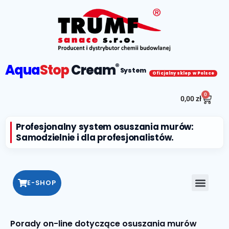
Aqua
Stop
Cream
®
System
Oficjalny sklep w Polsce
0
0,00
zł
Profesjonalny system osuszania murów:
Samodzielnie i dla profesjonalistów.
E-SHOP
Porady on-line dotyczące osuszania murów