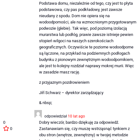
Podstawa domu, niezależnie od tego, czy jest to płyta
podstawowa, czy pas podkładowy, jest zawsze
nieudany z spodu. Dom nie opiera się na
wodoodporności, ale na wzmocnionym przygotowanym
podwozie (glebie). Tak więc, pod poziomą izolacją
murarstwa lub podłóg, prawie zawsze istnieje pewien
stopień wilgoci na naszych szerokościach
geograficznych. Oczywiście te poziome wodoodporne
są łączone, na przykład na podziemnych podłogach
budynku z pionowym zewnętrznym wodoodpornikiem,
ale jest to kolejny rozdział naprawy mokrej murii. Więc
w zasadzie masz rację.
z przyjaznym pozdrowieniem
Jiří Schwarz – dyrektor zarządzający
& nbsp;
odpowiedział
10 lat ago
0
Dobry wieczór, bardzo dziękuję za odpowiedź.
0
Zastanawiam się, czy muszę wstrząsnąć tynkiem z
obu stron (wnętrze, zewnętrzny) w twojej metodzie