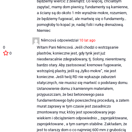
będziemy wiercić z zewnątrz. Co więcej, chciałbym
zapytać, mamy dom piwnicy, fundamenty są kamienne,
a ściany są do około 1 mln wyraźnie mokre, rozumiem,
że będziemy fugować, ale martwię się o fundamenty…
pomogłoby to kopać je, nadaj folii i rurkę drenażową.
Niemiec
Němcová
odpowiedział
10 lat ago
0
Witam Pani Němcová. Jeśli chodzi o wstrząsanie
0
plastrów, konieczne jest, gdy tynk jest już
nieodwracalnie zdegradowany, tj. Solony, nierentowny,
bardzo stary. Aby zastosować kremowe fugowanie,
wstrząśnij plastry, jeśli są „tylko mokre”, nie jest
konieczne. Jeśli twój RD nie wykazuje zaburzeń
statycznych, nie musisz się martwić o podstawy domu.
Ustanowienie domu z kamiennym materiałem,
przypuszczam, że bez betonowego pasa
fundamentowego było powszechną procedurą, a zatem
murat zaprawy w tym czasie jest zasadniczo
zmontowany mur, który jest spowodowany jego
wiekiem i obciążeniem odpowiednio ,, zaprojektowane,
zaprojektowane , a tym samym stabilne. Zakładam, że
jest to starszy dom o co najmniej 600 mm z grubością