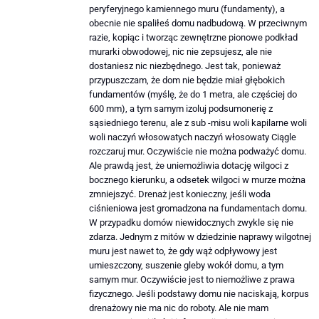
peryferyjnego kamiennego muru (fundamenty), a
obecnie nie spaliłeś domu nadbudową. W przeciwnym
razie, kopiąc i tworząc zewnętrzne pionowe podkład
murarki obwodowej, nic nie zepsujesz, ale nie
dostaniesz nic niezbędnego. Jest tak, ponieważ
przypuszczam, że dom nie będzie miał głębokich
fundamentów (myślę, że do 1 metra, ale częściej do
600 mm), a tym samym izoluj podsumonerię z
sąsiedniego terenu, ale z sub -misu woli kapilarne woli
woli naczyń włosowatych naczyń włosowaty Ciągle
rozczaruj mur. Oczywiście nie można podważyć domu.
Ale prawdą jest, że uniemożliwia dotację wilgoci z
bocznego kierunku, a odsetek wilgoci w murze można
zmniejszyć. Drenaż jest konieczny, jeśli woda
ciśnieniowa jest gromadzona na fundamentach domu.
W przypadku domów niewidocznych zwykle się nie
zdarza. Jednym z mitów w dziedzinie naprawy wilgotnej
muru jest nawet to, że gdy wąż odpływowy jest
umieszczony, suszenie gleby wokół domu, a tym
samym mur. Oczywiście jest to niemożliwe z prawa
fizycznego. Jeśli podstawy domu nie naciskają, korpus
drenażowy nie ma nic do roboty. Ale nie mam