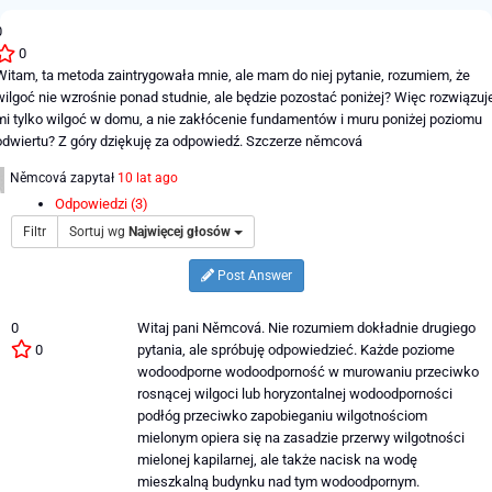
0
0
Witam, ta metoda zaintrygowała mnie, ale mam do niej pytanie, rozumiem, że
wilgoć nie wzrośnie ponad studnie, ale będzie pozostać poniżej? Więc rozwiązuj
mi tylko wilgoć w domu, a nie zakłócenie fundamentów i muru poniżej poziomu
odwiertu? Z góry dziękuję za odpowiedź. Szczerze němcová
Němcová
zapytał
10 lat ago
Odpowiedzi (3)
Filtr
Sortuj wg
Najwięcej głosów
Post Answer
0
Witaj pani Němcová. Nie rozumiem dokładnie drugiego
0
pytania, ale spróbuję odpowiedzieć. Każde poziome
wodoodporne wodoodporność w murowaniu przeciwko
rosnącej wilgoci lub horyzontalnej wodoodporności
podłóg przeciwko zapobieganiu wilgotnościom
mielonym opiera się na zasadzie przerwy wilgotności
mielonej kapilarnej, ale także nacisk na wodę
mieszkalną budynku nad tym wodoodpornym.