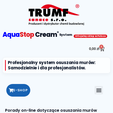
Aqua
Stop
Cream
®
System
Oficjalny sklep w Polsce
0
0,00
zł
Profesjonalny system osuszania murów:
Samodzielnie i dla profesjonalistów.
E-SHOP
Porady on-line dotyczące osuszania murów