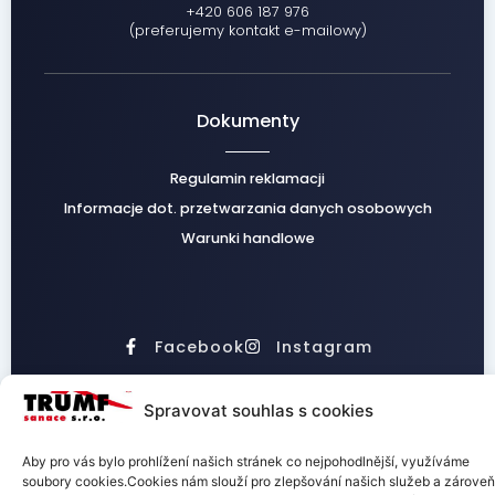
+420 606 187 976
(preferujemy kontakt e-mailowy)
Dokumenty
Regulamin reklamacji
Informacje dot. przetwarzania danych osobowych
Warunki handlowe
Facebook
Instagram
Spravovat souhlas s cookies
Aby pro vás bylo prohlížení našich stránek co nejpohodlnější, využíváme
TRUMF sanace s.r.o.
soubory cookies.Cookies nám slouží pro zlepšování našich služeb a zároveň