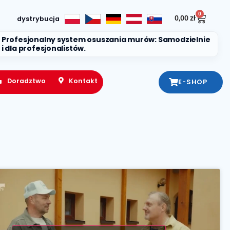
0
0,00
zł
dystrybucja
Profesjonalny system osuszania murów: Samodzielnie
i dla profesjonalistów.
Doradztwo
Kontakt
E-SHOP