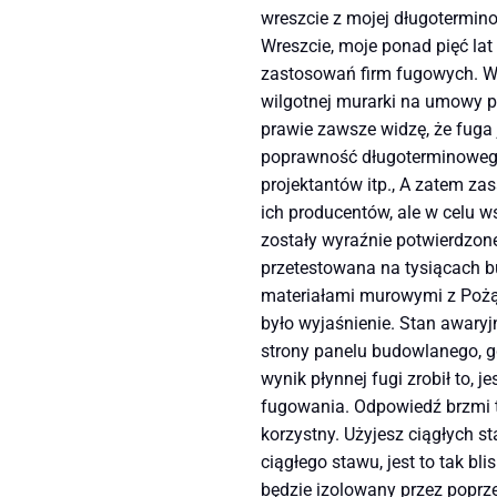
wreszcie z mojej długoterminowe
Wreszcie, moje ponad pięć la
zastosowań firm fugowych. Wy
wilgotnej murarki na umowy pu
prawie zawsze widzę, że fuga
poprawność długoterminowego 
projektantów itp., A zatem za
ich producentów, ale w celu w
zostały wyraźnie potwierdzon
przetestowana na tysiącach 
materiałami murowymi z Pożąda
było wyjaśnienie. Stan awary
strony panelu budowlanego, gd
wynik płynnej fugi zrobił to,
fugowania. Odpowiedź brzmi ta
korzystny. Użyjesz ciągłych 
ciągłego stawu, jest to tak b
będzie izolowany przez poprze