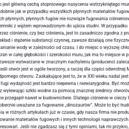
 co jest główną cechą stopniowego nasycenia wstrzykniętego mu
obnie jak w przypadku wszystkich płynnych materiałów fugowych
ch płynnych, płynnych fugów nie rozwiąże fugowania ciśnienio
jemniki z wężem wprowadzonym do ujścia studni. W przypadku p
ez ciśnienie, czy bez ciśnienia, jest to zasadniczo zgodna z
 skład i stężenie substancji czynnej, zawsze działają one fizyc
hłanianie wody w zależności od czasu. I do miejsc o wyższej chł
n w całej głębokości i szerokości muru, jak ma to miejsce w pr
zawsze wytwarzane w znacznym nachyleniu (producenci zaleca
eśli otwór jest w ogóle tworzony, a raczej dla części odwrotne
ornego otworu. Zaskakujące jest to, że w XXI wieku nadal jest
 fugi wydajność jest bardzo niepewna i niewiarygodna. Być moż
ez wylewając szkło wodne za pomocą znacznej średnicy otworów 
 nie przegapił nawet w budownictwie. Dlatego ciśnienie w cieczy
ecnie uważane za fugowanie „dinozaurów”. Może to być trudne w
a w różnych artykułach już w czasie, gdy nasza firma nie pr
sowanie materiałów fugowych i innych technologii naprawczych.
resowań. Jeśli nie zgadzasz się z tymi opiniami, tak mi przykro