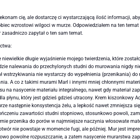
zekonam cię, ale dostarczę ci wystarczającą ilość informacji, 
iec wzrostowi wilgoci w murze. Odpowiedziałem na ten temat k
r zasadniczo zapytał o ten sam temat.
ctwa:
niewielkie długie wyjaśnienie mojego twierdzenia, które zostało 
ie nalewania do przechylonych studni do murowania nigdy nie
ał wstrzykiwania nie wystarczy do wypełnienia (przenikania) d
ania. A co z takimi murami Marl i innymi mniej chłonnymi materi
asu na nasycenie materiału integralnego, nawet gdy materiał zap
 dla płynu, który jest gdzieś gdzieś utracony. Krem kiszonkow
rze następnie konsystencja żelu, a lepkość nawet zmniejsza się,
akończeniu zawartości studni stopniowo, stosunkowo powoli, za
ernie przenika do porów w najmniejsze naczynia włosowate mate
twór nie powstaje w momencie fugi, ale później. Mur jest imp
nkowo powolne rozpuszczanie, a zatem nasycenie murarstwa zape