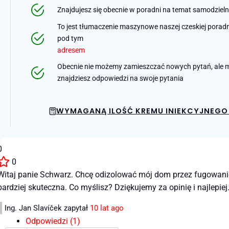
Znajdujesz się obecnie w poradni na temat samodziel
To jest tłumaczenie maszynowe naszej czeskiej poradni 
pod tym
adresem
Obecnie nie możemy zamieszczać nowych pytań, ale m
znajdziesz odpowiedzi na swoje pytania
WYMAGANĄ ILOŚĆ KREMU INIEKCYJNEGO 
0
0
Witaj panie Schwarz. Chcę odizolować mój dom przez fugowanie, 
bardziej skuteczna. Co myślisz? Dziękujemy za opinię i najlepiej
Ing. Jan Slavíček
zapytał
10 lat ago
Odpowiedzi (1)