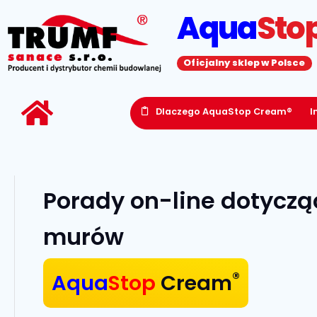
Aqua
Sto
Oficjalny sklep w Polsce
Dlaczego AquaStop Cream®
I
Porady on-line dotyczą
murów
®
Aqua
Stop
Cream