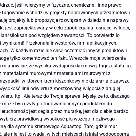
 Odrzuć, jeśli wierzymy w fizyczne, chemiczne i inne prawo.
e fugowanie wchodzi w projekty naprawionych przedmiotów i
uję projekty lub propozycje rozwiązań w dziedzinie naprawy
kt jest zaprojektowany w celu zapobiegania rosnącej wilgoci,
ilan/siloksan pod względem zawartości. To potwierdziło
wynikami! Przekonała inwestorów, firm aplikacyjnych,
tach. W każdym razie nie chcę oczerniać innych produktów i
 mogę tylko komentować ten fakt. Wreszcie moje twierdzenia
 a mianowicie, że wysoka wydajność kremowej fugi została już
 z materiałami murowymi z materiałami murowymi z
ypadki, w których krem ​​kiszonkowy nie działał, ale zawsze
sokość linii odwiertu z mostkowaną wilgocią z drugiej
iertu itp., Ale teraz do Twoja sprawa. Myślę, że to, dlaczego
powy może być użyty po fugowaniu innym produktem do
ruchomość jest cegła przez murarkę, jest dla ciebie bardzo
ie wybierz prawidłową wysokość pierwszego możliwego
ogiczną dla systemu kremowego Aquastop. Tam, gdzie mur
 ale nie jest to wada, w tych miejscach istniał wodoodporna