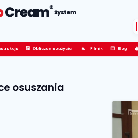
®
p
Cream
System
nstrukcja
Obliczanie zużycia
Filmik
Blog
ce osuszania