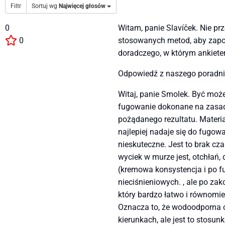
Filtr
Sortuj wg
Najwięcej głosów
0
Witam, panie Slavíček. Nie pr
0
stosowanych metod, aby zapob
doradczego, w którym ankiete
Odpowiedź z naszego poradni
Witaj, panie Smolek. Być może 
fugowanie dokonane na zasadz
pożądanego rezultatu. Materi
najlepiej nadaje się do fugow
nieskuteczne. Jest to brak cz
wyciek w murze jest, otchłań,
(kremowa konsystencja i po fu
nieciśnieniowych. , ale po z
który bardzo łatwo i równomi
Oznacza to, że wodoodporna o
kierunkach, ale jest to stosu