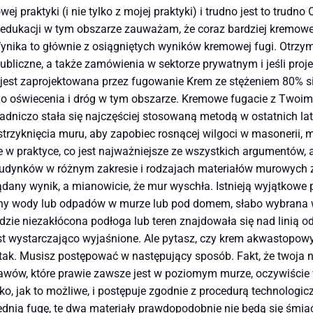
j praktyki (i nie tylko z mojej praktyki) i trudno jest to trudno
t edukacji w tym obszarze zauważam, że coraz bardziej kremow
nika to głównie z osiągniętych wyników kremowej fugi. Otrzym
bliczne, a także zamówienia w sektorze prywatnym i jeśli proje
 jest zaprojektowana przez fugowanie Krem ze stężeniem 80% s
oświecenia i dróg w tym obszarze. Kremowe fugacie z Twoimi 
sadniczo stała się najczęściej stosowaną metodą w ostatnich la
strzyknięcia muru, aby zapobiec rosnącej wilgoci w masonerii,
e w praktyce, co jest najważniejsze ze wszystkich argumentów,
budynków w różnym zakresie i rodzajach materiałów murowych
ny wynik, a mianowicie, że mur wyschła. Istnieją wyjątkowe prz
jny wody lub odpadów w murze lub pod domem, słabo wybrana wy
zie niezakłócona podłoga lub teren znajdowała się nad linią odw
 jest wystarczająco wyjaśnione. Ale pytasz, czy krem ​​akwasto
k. Musisz postępować w następujący sposób. Fakt, że twoja nie
stawów, które prawie zawsze jest w poziomym murze, oczywiśc
lisko, jak to możliwe, i postępuje zgodnie z procedurą technol
dnią fugę, te dwa materiały prawdopodobnie nie będą się śmiać,