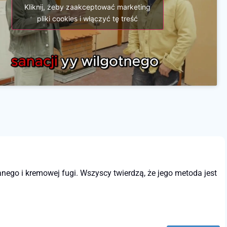
Kliknij, żeby zaakceptować marketing
pliki cookies i włączyć tę treść
nego i kremowej fugi. Wszyscy twierdzą, że jego metoda jest