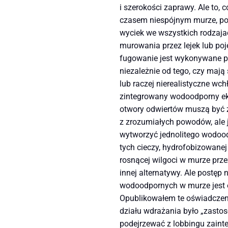
i szerokości zaprawy. Ale to,
czasem niespójnym murze, pod
wyciek we wszystkich rodzaja
murowania przez lejek lub po
fugowanie jest wykonywane prz
niezależnie od tego, czy mają
lub raczej nierealistyczne wc
zintegrowany wodoodporny ekra
otwory odwiertów muszą być 
z zrozumiałych powodów, ale j
wytworzyć jednolitego wodoodp
tych cieczy, hydrofobizowanej
rosnącej wilgoci w murze prz
innej alternatywy. Ale postęp
wodoodpornych w murze jest ob
Opublikowałem te oświadczeni
działu wdrażania było „zasto
podejrzewać z lobbingu zainte