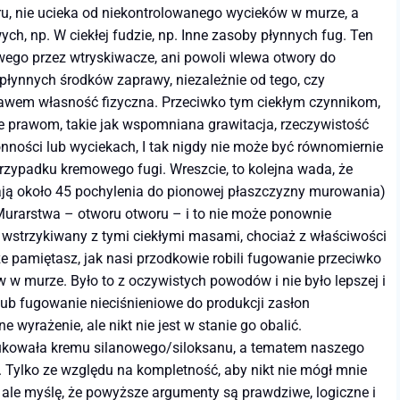
ru, nie ucieka od niekontrolowanego wycieków w murze, a
, np. W ciekłej fudzie, np. Inne zasoby płynnych fug. Ten
wego przez wtryskiwacze, ani powoli wlewa otwory do
łynnych środków zaprawy, niezależnie od tego, czy
 prawem własność fizyczna. Przeciwko tym ciekłym czynnikom,
zne prawom, takie jak wspomniana grawitacja, rzeczywistość
onności lub wyciekach, I tak nigdy nie może być równomiernie
zypadku kremowego fugi. Wreszcie, to kolejna wada, że ​​
ją około 45 pochylenia do pionowej płaszczyzny murowania)
j Murarstwa – otworu otworu – i to nie może ponownie
 wstrzykiwany z tymi ciekłymi masami, chociaż z właściwości
e pamiętasz, jak nasi przodkowie robili fugowanie przeciwko
w murze. Było to z oczywistych powodów i nie było lepszej i
 lub fugowanie nieciśnieniowe do produkcji zasłon
yrażenie, ale nikt nie jest w stanie go obalić.
odukowała kremu silanowego/siloksanu, a tematem naszego
 Tylko ze względu na kompletność, aby nikt nie mógł mnie
, ale myślę, że powyższe argumenty są prawdziwe, logiczne i