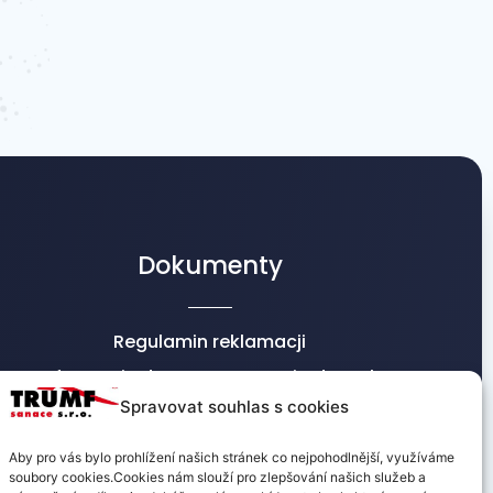
Dokumenty
Regulamin reklamacji
Informacje dot. przetwarzania danych
osobowych
Spravovat souhlas s cookies
Warunki handlowe
Aby pro vás bylo prohlížení našich stránek co nejpohodlnější, využíváme
soubory cookies.Cookies nám slouží pro zlepšování našich služeb a