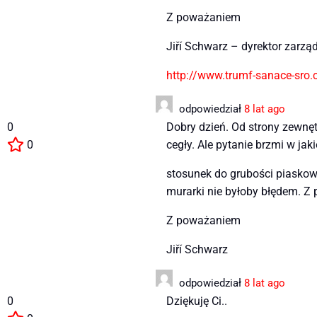
Z poważaniem
Jiří Schwarz – dyrektor zarzą
http://www.trumf-sanace-sro.
odpowiedział
8 lat ago
0
Dobry dzień. Od strony zewnę
0
cegły. Ale pytanie brzmi w jak
stosunek do grubości piaskow
murarki nie byłoby błędem. Z
Z poważaniem
Jiří Schwarz
odpowiedział
8 lat ago
0
Dziękuję Ci..