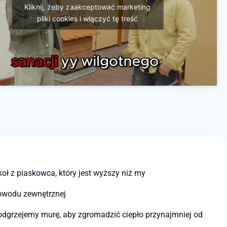
Kliknij, żeby zaakceptować marketing
pliki cookies i włączyć tę treść
ł z piaskowca, który jest wyższy niż my
powodu zewnętrznej
podgrzejemy murę, aby zgromadzić ciepło przynajmniej od