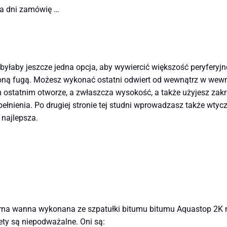
ka dni zamówię …
yłaby jeszcze jedna opcja, aby wywiercić większość peryferyjn
czoną fugą. Możesz wykonać ostatni odwiert od wewnątrz w wewn
 ostatnim otworze, a zwłaszcza wysokość, a także użyjesz zak
ypełnienia. Po drugiej stronie tej studni wprowadzasz także wty
 najlepsza.
orna wanna wykonana ze szpatułki bitumu bitumu Aquastop 2K 
ety są niepodważalne. Oni są: