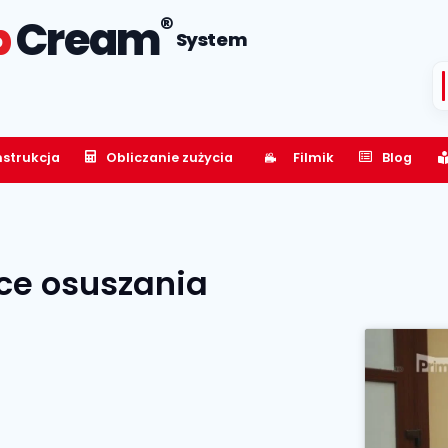
®
p
Cream
System
nstrukcja
Obliczanie zużycia
Filmik
Blog
ce osuszania