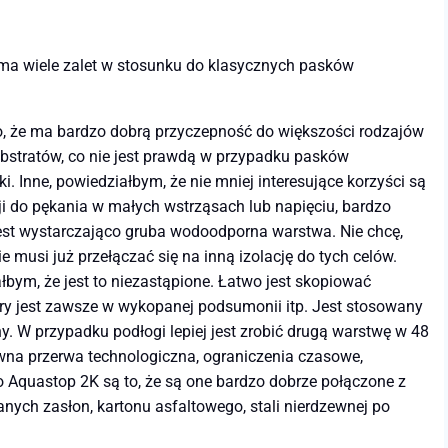
ma wiele zalet w stosunku do klasycznych pasków
to, że ma bardzo dobrą przyczepność do większości rodzajów
ubstratów, co nie jest prawdą w przypadku pasków
i. Inne, powiedziałbym, że nie mniej interesujące korzyści są
ji do pękania w małych wstrząsach lub napięciu, bardzo
jest wystarczająco gruba wodoodporna warstwa. Nie chcę,
nie musi już przełączać się na inną izolację do tych celów.
łbym, że jest to niezastąpione. Łatwo jest skopiować
ry jest zawsze w wykopanej podsumonii itp. Jest stosowany
y. W przypadku podłogi lepiej jest zrobić drugą warstwę w 48
ewna przerwa technologiczna, ograniczenia czasowe,
 Aquastop 2K są to, że są one bardzo dobrze połączone z
anych zasłon, kartonu asfaltowego, stali nierdzewnej po