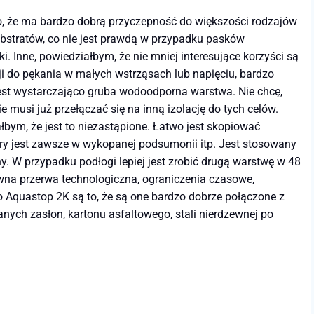
to, że ma bardzo dobrą przyczepność do większości rodzajów
ubstratów, co nie jest prawdą w przypadku pasków
i. Inne, powiedziałbym, że nie mniej interesujące korzyści są
ji do pękania w małych wstrząsach lub napięciu, bardzo
jest wystarczająco gruba wodoodporna warstwa. Nie chcę,
nie musi już przełączać się na inną izolację do tych celów.
łbym, że jest to niezastąpione. Łatwo jest skopiować
ry jest zawsze w wykopanej podsumonii itp. Jest stosowany
y. W przypadku podłogi lepiej jest zrobić drugą warstwę w 48
ewna przerwa technologiczna, ograniczenia czasowe,
 Aquastop 2K są to, że są one bardzo dobrze połączone z
anych zasłon, kartonu asfaltowego, stali nierdzewnej po