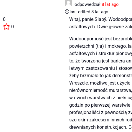
odpowiedział
8 lat ago
last edited 8 lat ago
0
Witaj, panie Slabý. Wodoodp
0
asfaltowych. Dwie główne zal
Wodoodporność jest bezproble
powierzchni (tła) i mokrego, 
asfaltowych i struktur pionowy
to, że tworzona jest bariera 
łatwym zastosowaniu i stosowa
żeby brzmiało to jak demonstrac
Wreszcie, możliwe jest użycie
nierównomierność murarstwa, 
w dwóch warstwach z pielnicą,
godzin po pierwszej warstwie 
profesjonaliści z pewnością 
szerokim zakresem innych rodz
drewnianych konstrukcjach. Có