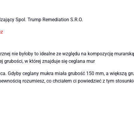
dzający Spol. Trump Remediation S.R.O.
cz
trznej nie byłoby to idealne ze względu na kompozycję murars
iej grubości, w której znajduje się ceglana mur
ca. Gdyby ceglany mukra miała grubość 150 mm, a większą gr
 pewnością rozumiesz, co chciałem ci powiedzieć z tym stosunk