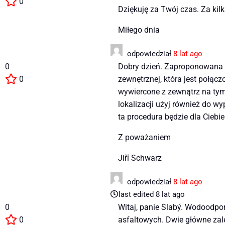
0
Dziękuję za Twój czas. Za kil
Miłego dnia
odpowiedział
8 lat ago
0
Dobry dzień. Zaproponowana b
0
zewnętrznej, która jest połą
wywiercone z zewnątrz na tym
lokalizacji użyj również do w
ta procedura będzie dla Ciebie
Z poważaniem
Jiří Schwarz
odpowiedział
8 lat ago
last edited 8 lat ago
0
Witaj, panie Slabý. Wodoodp
0
asfaltowych. Dwie główne zal