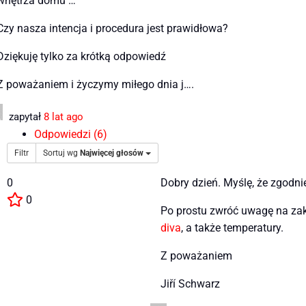
wnętrza domu …
Czy nasza intencja i procedura jest prawidłowa?
Dziękuję tylko za krótką odpowiedź
Z poważaniem i życzymy miłego dnia j….
zapytał
8 lat ago
Odpowiedzi (6)
Filtr
Sortuj wg
Najwięcej głosów
0
Dobry dzień. Myślę, że zgodni
0
Po prostu zwróć uwagę na zak
diva
, a także temperatury.
Z poważaniem
Jiří Schwarz