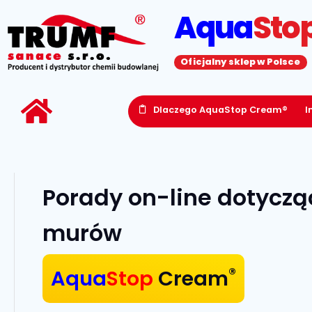
Aqua
Sto
Oficjalny sklep w Polsce
Dlaczego AquaStop Cream®
I
Porady on-line dotyczą
murów
®
Aqua
Stop
Cream