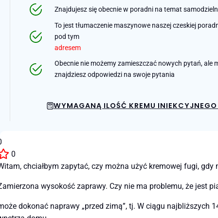
Znajdujesz się obecnie w poradni na temat samodziel
To jest tłumaczenie maszynowe naszej czeskiej poradni 
pod tym
adresem
Obecnie nie możemy zamieszczać nowych pytań, ale m
znajdziesz odpowiedzi na swoje pytania
WYMAGANĄ ILOŚĆ KREMU INIEKCYJNEGO 
0
0
Witam, chciałbym zapytać, czy można użyć kremowej fugi, gdy m
Zamierzona wysokość zaprawy. Czy nie ma problemu, że jest pi
może dokonać naprawy „przed zimą”, tj. W ciągu najbliższych 1