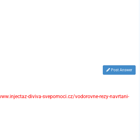
Post Answer
www.injectaz-diviva-svepomoci.cz/vodorovne-rezy-navrtani-