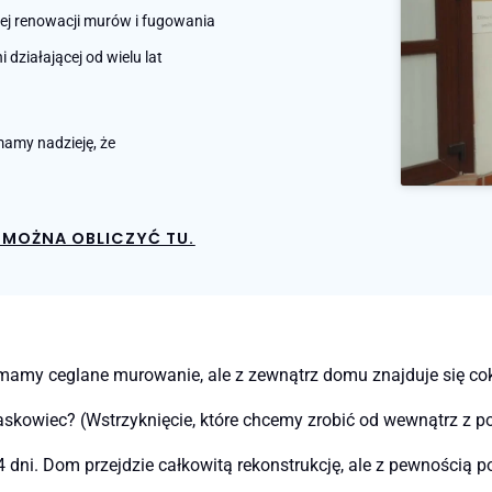
nej renowacji murów i fugowania
działającej od wielu lat
amy nadzieję, że
MOŻNA OBLICZYĆ TU.
amy ceglane murowanie, ale z zewnątrz domu znajduje się coko
askowiec? (Wstrzyknięcie, które chcemy zrobić od wewnątrz z 
4 dni. Dom przejdzie całkowitą rekonstrukcję, ale z pewnością 