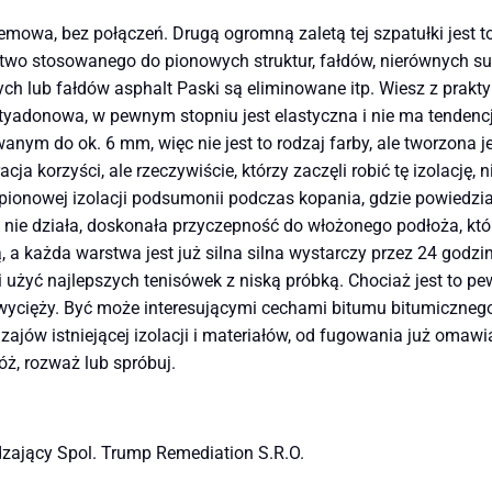
mowa, bez połączeń. Drugą ogromną zaletą tej szpatułki jest 
łatwo stosowanego do pionowych struktur, fałdów, nierównych s
ch lub fałdów asphalt Paski są eliminowane itp. Wiesz z praktyk
antyadonowa, w pewnym stopniu jest elastyczna i nie ma tendenc
nym do ok. 6 mm, więc nie jest to rodzaj farby, ale tworzona 
ja korzyści, ale rzeczywiście, którzy zaczęli robić tę izolację, 
 pionowej izolacji podsumonii podczas kopania, gdzie powiedzia
nie działa, doskonała przyczepność do włożonego podłoża, któ
 a każda warstwa jest już silna silna wystarczy przez 24 godzin
i użyć najlepszych tenisówek z niską próbką. Chociaż jest to p
zwycięży. Być może interesującymi cechami bitumu bitumicznego
ajów istniejącej izolacji i materiałów, od fugowania już omawi
ż, rozważ lub spróbuj.
dzający Spol. Trump Remediation S.R.O.