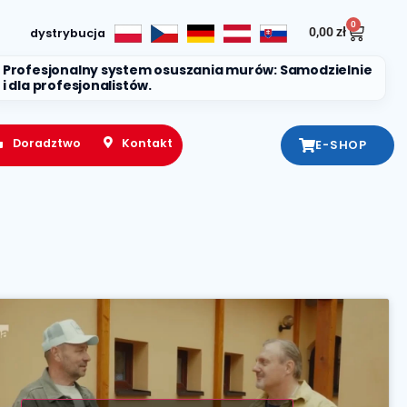
0
0,00
zł
dystrybucja
Profesjonalny system osuszania murów: Samodzielnie
i dla profesjonalistów.
Doradztwo
Kontakt
E-SHOP