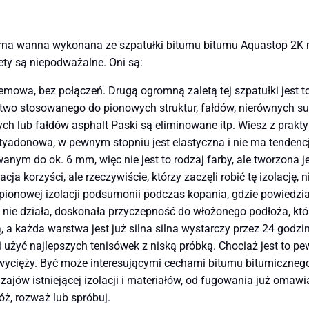
orna wanna wykonana ze szpatułki bitumu bitumu Aquastop 2K 
ety są niepodważalne. Oni są:
mowa, bez połączeń. Drugą ogromną zaletą tej szpatułki jest 
łatwo stosowanego do pionowych struktur, fałdów, nierównych s
ch lub fałdów asphalt Paski są eliminowane itp. Wiesz z praktyk
antyadonowa, w pewnym stopniu jest elastyczna i nie ma tendenc
nym do ok. 6 mm, więc nie jest to rodzaj farby, ale tworzona 
ja korzyści, ale rzeczywiście, którzy zaczęli robić tę izolację, 
 pionowej izolacji podsumonii podczas kopania, gdzie powiedzia
nie działa, doskonała przyczepność do włożonego podłoża, któ
 a każda warstwa jest już silna silna wystarczy przez 24 godzin
i użyć najlepszych tenisówek z niską próbką. Chociaż jest to p
zwycięży. Być może interesującymi cechami bitumu bitumicznego
ajów istniejącej izolacji i materiałów, od fugowania już omawi
ż, rozważ lub spróbuj.