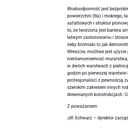
Wodoodporność jest bezproble
powierzchni (tła) i mokrego, 
asfaltowych i struktur pionowy
to, że tworzona jest bariera 
łatwym zastosowaniu i stosowa
żeby brzmiało to jak demonstrac
Wreszcie, możliwe jest użycie
nierównomierność murarstwa, 
w dwóch warstwach z pielnicą,
godzin po pierwszej warstwie 
profesjonaliści z pewnością 
szerokim zakresem innych rodz
drewnianych konstrukcjach. Có
Z poważaniem
Jiří Schwarz – dyrektor zarzą