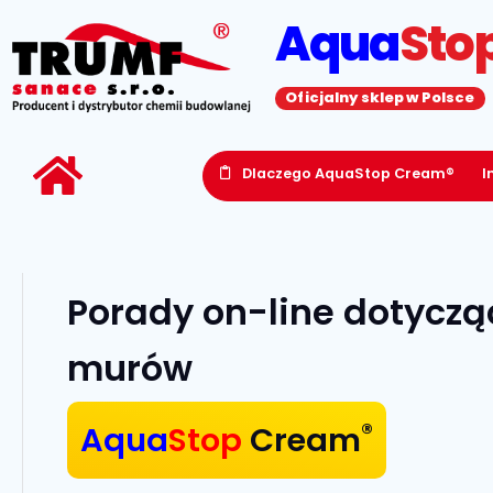
Aqua
Sto
Oficjalny sklep w Polsce
Dlaczego AquaStop Cream®
I
Porady on-line dotyczą
murów
®
Aqua
Stop
Cream