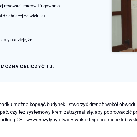
nej renowacji murów i fugowania
działającej od wielu lat
amy nadzieję, że
MOŻNA OBLICZYĆ TU.
ypadku można kopnąć budynek i stworzyć drenaż wokół obwodu
ać, czy też systemowy krem ​​zatrzymał się, aby poprowadzić
ą CEL wywierczyłyby otwory wokół tego pramiene lub wklej d