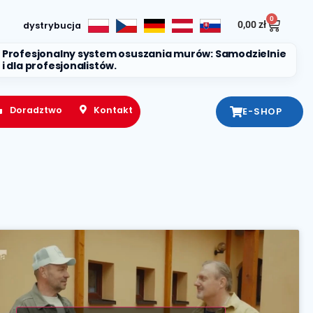
0
0,00
zł
dystrybucja
Profesjonalny system osuszania murów: Samodzielnie
i dla profesjonalistów.
Doradztwo
Kontakt
E-SHOP