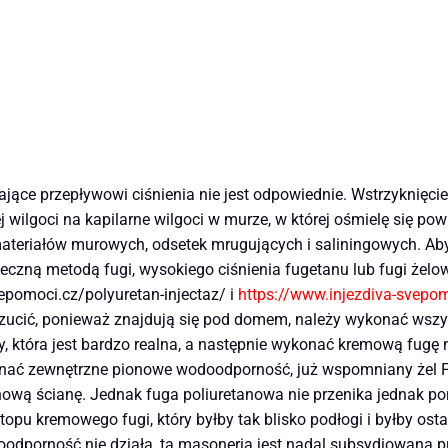
jące przepływowi ciśnienia nie jest odpowiednie. Wstrzyknię
ilgoci na kapilarne wilgoci w murze, w której ośmielę się powie
ateriałów murowych, odsetek mrugujących i saliningowych. Ab
teczną metodą fugi, wysokiego ciśnienia fugetanu lub fugi żelow
vepomoci.cz/polyuretan-injectaz/ i
https://www.injezdiva-svepom
zucić, ponieważ znajdują się pod domem, należy wykonać wszyst
 która jest bardzo realna, a następnie wykonać kremową fugę n
konać zewnętrzne pionowe wodoodporność, już wspomniany żel 
nową ścianę. Jednak fuga poliuretanowa nie przenika jednak p
opu kremowego fugi, który byłby tak blisko podłogi i byłby osta
odporność nie działa, ta masoneria jest nadal subsydiowana prze