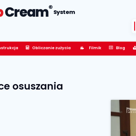
®
p
Cream
System
nstrukcja
Obliczanie zużycia
Filmik
Blog
ce osuszania