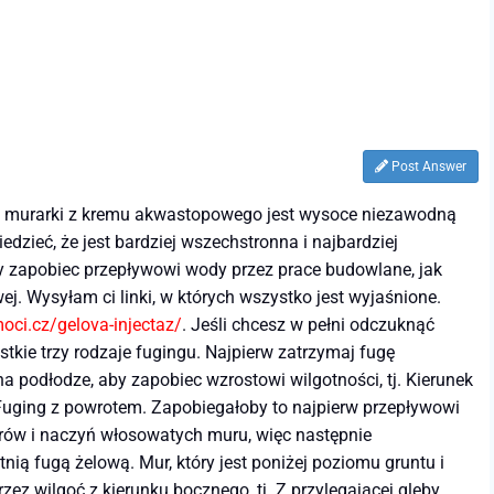
Post Answer
cie murarki z kremu akwastopowego jest wysoce niezawodną
dzieć, że jest bardziej wszechstronna i najbardziej
y zapobiec przepływowi wody przez prace budowlane, jak
ej. Wysyłam ci linki, w których wszystko jest wyjaśnione.
oci.cz/gelova-injectaz/
. Jeśli chcesz w pełni odczuknąć
kie trzy rodzaje fugingu. Najpierw zatrzymaj fugę
a podłodze, aby zapobiec wzrostowi wilgotności, tj. Kierunek
Fuging z powrotem. Zapobiegałoby to najpierw przepływowi
orów i naczyń włosowatych muru, więc następnie
tnią fugą żelową. Mur, który jest poniżej poziomu gruntu i
z wilgoć z kierunku bocznego, tj. Z przylegającej gleby.