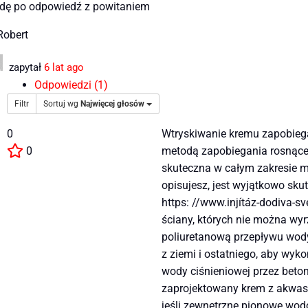
Idę po odpowiedź z powitaniem
Robert
zapytał
6 lat ago
Odpowiedzi (1)
Filtr
Sortuj wg
Najwięcej głosów
0
Wtryskiwanie kremu zapobiega
0
metodą zapobiegania rosnącej w
skuteczna w całym zakresie m
opisujesz, jest wyjątkowo sku
https: //www.injítáz-dodiva-s
ściany, których nie można wyr
poliuretanową przepływu wody,
z ziemi i ostatniego, aby wy
wody ciśnieniowej przez beto
zaprojektowany krem ​​z akwast
jeśli zewnętrzne pionowe wodo