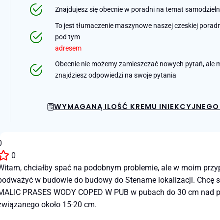
Znajdujesz się obecnie w poradni na temat samodziel
To jest tłumaczenie maszynowe naszej czeskiej poradni 
pod tym
adresem
Obecnie nie możemy zamieszczać nowych pytań, ale m
znajdziesz odpowiedzi na swoje pytania
WYMAGANĄ ILOŚĆ KREMU INIEKCYJNEGO 
0
0
Witam, chciałby spać na podobnym problemie, ale w moim prz
podważyć w budowie do budowy do Stename lokalizacji. Chcę sp
MALIC PRASES WODY COPED W PUB w pubach do 30 cm nad podłog
związanego około 15-20 cm.