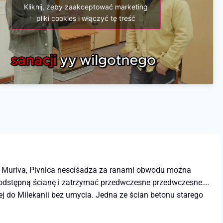
Kliknij, żeby zaakceptować marketing
pliki cookies i włączyć tę treść
 Muriva, Pivnica nescíšadza za ranami obwodu można
 podstępną ścianę i zatrzymać przedwczesne przedwczesne….
o Milekanii bez umycia. Jedna ze ścian betonu starego