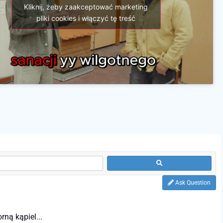
Kliknij, żeby zaakceptować marketing
pliki cookies i włączyć tę treść
Ask Question
ną kąpiel...