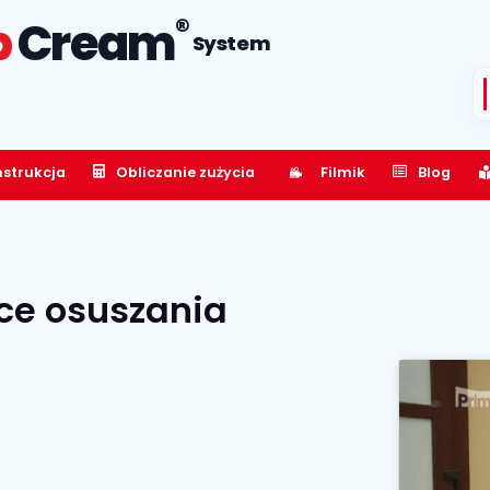
®
p
Cream
System
nstrukcja
Obliczanie zużycia
Filmik
Blog
ce osuszania