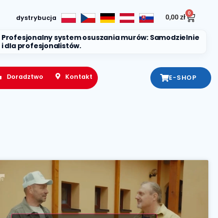
0
0,00
zł
dystrybucja
Profesjonalny system osuszania murów: Samodzielnie
i dla profesjonalistów.
Doradztwo
Kontakt
E-SHOP