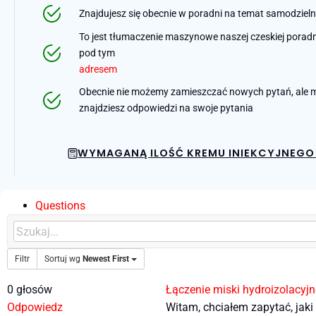
Znajdujesz się obecnie w poradni na temat samodziel
To jest tłumaczenie maszynowe naszej czeskiej poradni 
pod tym
adresem
Obecnie nie możemy zamieszczać nowych pytań, ale m
znajdziesz odpowiedzi na swoje pytania
WYMAGANĄ ILOŚĆ KREMU INIEKCYJNEGO 
Questions
Filtr
Sortuj wg
Newest First
0
głosów
Łączenie miski hydroizolacyj
Odpowiedz
Witam, chciałem zapytać, jak