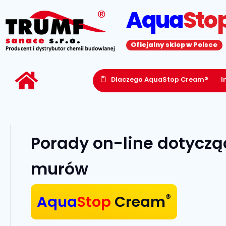
Aqua
Sto
Oficjalny sklep w Polsce
Dlaczego AquaStop Cream®
I
Porady on-line dotyczą
murów
®
Aqua
Stop
Cream