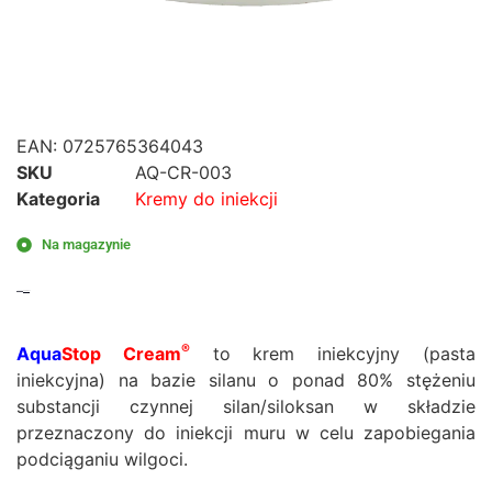
EAN:
0725765364043
SKU
AQ-CR-003
Kategoria
Kremy do iniekcji
Na magazynie
150,00
zł
124,00
zł
®
Aqua
Stop Cream
to krem iniekcyjny (pasta
iniekcyjna) na bazie silanu o ponad 80% stężeniu
substancji czynnej silan/siloksan w składzie
przeznaczony do iniekcji muru w celu zapobiegania
podciąganiu wilgoci.