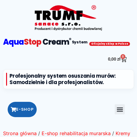
Aqua
Stop
Cream
®
System
Oficjalny sklep w Polsce
0
0,00
zł
Profesjonalny system osuszania murów:
Samodzielnie i dla profesjonalistów.
E-SHOP
Strona główna
/
E-shop rehabilitacja murarska
/
Kremy