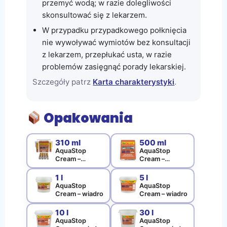
przemyć wodą; w razie dolegliwości
skonsultować się z lekarzem.
W przypadku przypadkowego połknięcia
nie wywoływać wymiotów bez konsultacji
z lekarzem, przepłukać usta, w razie
problemów zasięgnąć porady lekarskiej.
Szczegóły patrz
Karta charakterystyki
.
Opakowania
310 ml
500 ml
AquaStop
AquaStop
Cream –
Cream –
kartusz
kiełbasa
1 l
5 l
AquaStop
AquaStop
Cream – wiadro
Cream – wiadro
10 l
30 l
AquaStop
AquaStop