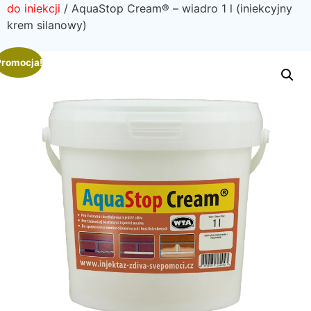
do iniekcji
/ AquaStop Cream® – wiadro 1 l (iniekcyjny
krem silanowy)
Promocja!