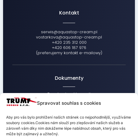
Kontakt
serwis@aquastop-cream.pl
vostarkova@aquastop-cream.pl
+420 235 312 000
+420 606 187 976
(preferujemy kontakt e-mailowy)
Dokumenty
Regulamin reklamacji
Informacje dot. przetwarzania danych osobowych
Spravovat souhlas s cookies
Warunki handlowe
Aby pro vás bylo prohlížení našich stránek co nejpohodlnější, využíváme
soubory cookies.Cookies nám slouží pro zlepšování našich služeb a
zároveň vám díky nim dokážeme lépe nabídnout obsah, který pro vás
může být zajímavý a užitečný.