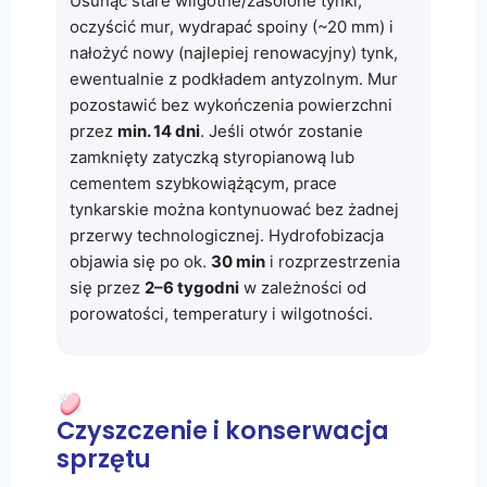
Usunąć stare wilgotne/zasolone tynki,
oczyścić mur, wydrapać spoiny (~20 mm) i
nałożyć nowy (najlepiej renowacyjny) tynk,
ewentualnie z podkładem antyzolnym. Mur
pozostawić bez wykończenia powierzchni
przez
min. 14 dni
. Jeśli otwór zostanie
zamknięty zatyczką styropianową lub
cementem szybkowiążącym, prace
tynkarskie można kontynuować bez żadnej
przerwy technologicznej. Hydrofobizacja
objawia się po ok.
30 min
i rozprzestrzenia
się przez
2–6 tygodni
w zależności od
porowatości, temperatury i wilgotności.
Czyszczenie i konserwacja
sprzętu