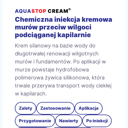
®
AQUA
STOP
CREAM
Chemiczna iniekcja kremowa
murów przeciw wilgoci
podciąganej kapilarnie
Krem silanowy na bazie wody do
długotrwałej renowacji wilgotnych
murów i fundamentów. Po aplikacji w
murze powstaje hydrofobowa
polimerowa żywica silikonowa, która
trwale przerywa transport wody ciekłej
w kapilarach.
Zalety
Zastosowanie
Aplikacja
Przygotowanie
Nawierty
Po iniekcji