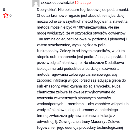
xxxxxx
odpowiedział
10 lat ago
0
Dobry dzień. Nie polecam fugi kocowej do podsumonki.
0
Chociaż kremowe fugacie jest absolutnie najbardziej
niezawodne ze wszystkich metod fugowania, nawet ta
metoda może nie być w 100%niezawodna. Ale nie
mogę wykluczyć, że w przypadku otworów odwiertów
100 mm na odległości osiowej w poziomej i pionowej i
zatem szachownice, wynik będzie w pełni
funkcjonalny. Zależy to od innych czynników, w jakim
stopniu sub -masoneria jest podkreślona, ​​na przykład
przez wodę ciśnieniową itp. Na obszarze Dodatkowa
izolacja murarki podsektesu, bardziej niezawodna
metoda fugowania żelowego ciśnieniowego, aby
zapobiec infiltracji wilgoci przed sąsiadująca gleba do
sub -masonry, więc -zwana izolacja wycieku. Ruba
chemiczne żelowe żelowe jest wykonywane do
tworzenia zewnętrznych pionowych otworów
wodoodpornych – membran – aby zapobiec wilgoci lub
wody ciśnieniowej do podsumonry z sąsiedniego
terenu, zwłaszcza gdy nowa pionowa izolacja z
odwrotnej, tj. Zewnętrzne strony Masonry . Żelowe
fugowanie i jego esencja procedury technologicznej