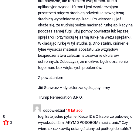
dramatyczne, ale rozumiem twój strach. Rurka
aplikacyjna wynosi 10 mm i jest wystarczająca
przestrzeń między średnicą odwiertu a zewnętrzną
średnicą wypełniacza aplikacji. Po wierceniu, jeśli
okaże się, że trudniej będzie nacisnąć rurkę aplikacyjną
podczas samej fugi, użyj pompy powietrza lub lepszej
sprężarki i przymocuj tę samą rurkę na wężu sprężarki.
Wkładając rurkę w tył studni, tj. Dno studni, ciśnienie
tylne wysadza materiał apostatu. Ze względów
bezpieczeństwa zalecam stosowanie okularów
ochronnych. Zobaczysz, że możliwe będzie zranienie
tego muru bez większych problemów.
Z poważaniem
Jiří Schwarz – dyrektor zarządzający firmy
Trump Remediation S.R.O.
odpowiedział
10 lat ago
0
Idę, Este jedno pytanie. Kieze IDE O kapierze pubowej o
0
wysokości 2 m, AKYM SPOSOBOM musi zranić? Czy
wiercisz całkowitą ścianę ściany od podłogi do sufitu?