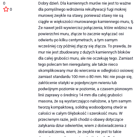
0
Dobry dzień. Dla kamiennych murów nie jest to ważne
0
dla pomyślnego wdrożenia rekultywacji fugi mokrej
murowej zwykle na stawy, ponieważ stawy nie są
ciągłe w większości murowanego kamiennego muru, tj.
Że nawet jeśli wywiercisz połączenia, które widzisz na
powierzchni muru, złącze to zacznie wyłączać osi
odwiertu po kilku centymetrach, a tym samym
wcześniej czy później złączy się złącza. To prawda, że ​​
mur nie jest zbudowany z dużych kamiennych bloków
dla całej grubości muru, ale nie oczekuję tego. Zamiast
tego polecam ten nieregularny, ale także nieco
skomplikowany mur do wiercenia w odległości osiowej
zamiast standardu 100 mm o 80 mm. Nic nie psuje się,
zakłócenie statyki w pojedynczym rwieniu lub
podwójnym poziomie w poziomie, a czasem pionowym
linii zaprawy o średnicy 14 mm dla całej grubości
masona, że ​​są wystarczająco nałożone, a tym samym
tworzą kompaktową, solidną wodoodporną otwór w
całości w całym Głębokość i szerokość muru. W
przeciwnym razie, jeśli chodzi o obawy dotyczące
zatykania dziur odwiertów, wiem z doświadczenia z
doświadczenia, wiem, że zwykle nie jest to takie