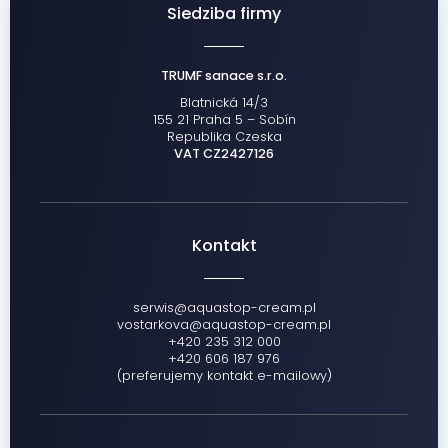
Siedziba firmy
TRUMF sanace s.r.o.
Blatnická 14/3
155 21 Praha 5 – Sobín
Republika Czeska
VAT CZ2427126
Kontakt
serwis@aquastop-cream.pl
vostarkova@aquastop-cream.pl
+420 235 312 000
+420 606 187 976
(preferujemy kontakt e-mailowy)