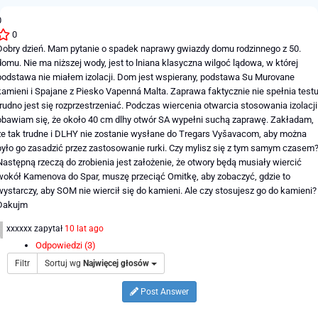
0
0
Dobry dzień. Mam pytanie o spadek naprawy gwiazdy domu rodzinnego z 50.
domu. Nie ma niższej wody, jest to lniana klasyczna wilgoć lądowa, w której
podstawa nie miałem izolacji. Dom jest wspierany, podstawa Su Murovane
kamieni i Spajane z Piesko Vapenná Malta. Zaprawa faktycznie nie spełnia testu
trudno jest się rozprzestrzeniać. Podczas wiercenia otwarcia stosowania izolacji
obawiam się, że około 40 cm dlhy otwór SA wypełni suchą zaprawę. Zakładam,
że tak trudne i DLHY nie zostanie wysłane do Tregars Vyšavacom, aby można
było go zasadzić przez zastosowanie rurki. Czy mylisz się z tym samym czasem
Następną rzeczą do zrobienia jest założenie, że otwory będą musiały wiercić
wokół Kamenova do Spar, muszę przeciąć Omitkę, aby zobaczyć, gdzie to
wystarczy, aby SOM nie wiercił się do kamieni. Ale czy stosujesz go do kamieni? 
Dakujm
xxxxxx
zapytał
10 lat ago
Odpowiedzi (3)
Filtr
Sortuj wg
Najwięcej głosów
Post Answer