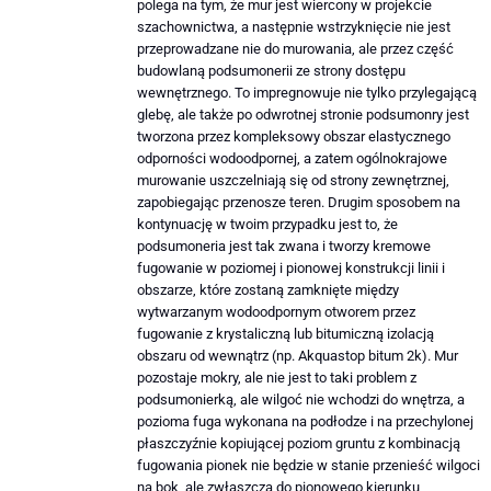
polega na tym, że mur jest wiercony w projekcie
szachownictwa, a następnie wstrzyknięcie nie jest
przeprowadzane nie do murowania, ale przez część
budowlaną podsumonerii ze strony dostępu
wewnętrznego. To impregnowuje nie tylko przylegającą
glebę, ale także po odwrotnej stronie podsumonry jest
tworzona przez kompleksowy obszar elastycznego
odporności wodoodpornej, a zatem ogólnokrajowe
murowanie uszczelniają się od strony zewnętrznej,
zapobiegając przenosze teren. Drugim sposobem na
kontynuację w twoim przypadku jest to, że
podsumoneria jest tak zwana i tworzy kremowe
fugowanie w poziomej i pionowej konstrukcji linii i
obszarze, które zostaną zamknięte między
wytwarzanym wodoodpornym otworem przez
fugowanie z krystaliczną lub bitumiczną izolacją
obszaru od wewnątrz (np. Akquastop bitum 2k). Mur
pozostaje mokry, ale nie jest to taki problem z
podsumonierką, ale wilgoć nie wchodzi do wnętrza, a
pozioma fuga wykonana na podłodze i na przechylonej
płaszczyźnie kopiującej poziom gruntu z kombinacją
fugowania pionek nie będzie w stanie przenieść wilgoci
na bok, ale zwłaszcza do pionowego kierunku