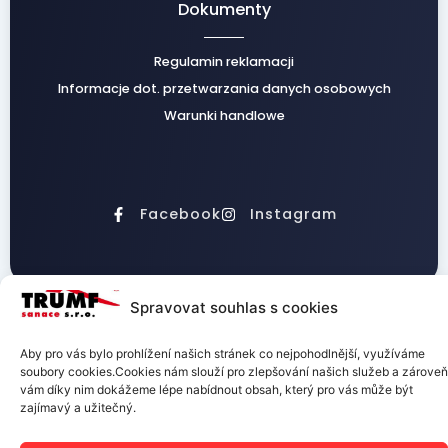
Dokumenty
Regulamin reklamacji
Informacje dot. przetwarzania danych osobowych
Warunki handlowe
Facebook
Instagram
Spravovat souhlas s cookies
TRUMF sanace s.r.o.
Aby pro vás bylo prohlížení našich stránek co nejpohodlnější, využíváme
soubory cookies.Cookies nám slouží pro zlepšování našich služeb a zároveň
vám díky nim dokážeme lépe nabídnout obsah, který pro vás může být
zajímavý a užitečný.