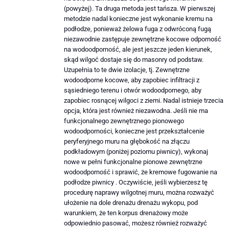
(powyżej). Ta druga metoda jest tańsza. W pierwszej
metodzie nadal konieczne jest wykonanie kremu na
podłodze, ponieważ żelowa fuga z odwróconą fugą
niezawodnie zastępuje zewnętrzne kocowe odporność
na wodoodporność, ale jest jeszcze jeden kierunek,
skąd wilgoć dostaje się do masonry od podstaw.
Uzupełnia to te dwie izolacje, tj. Zewnętrzne
wodoodporne kocowe, aby zapobiec infiltracji z
sąsiedniego terenu i otwór wodoodpornego, aby
zapobiec rosnącej wilgoci z ziemi. Nadal istnieje trzecia
opcja, która jest również niezawodna. Jeśli nie ma
funkcjonalnego zewnętrznego pionowego
wodoodporności, konieczne jest przekształcenie
peryferyjnego muru na głębokość na złączu
podkładowym (poniżej poziomu piwnicy), wykonaj
nowe w pełni funkcjonalne pionowe zewnętrzne
wodoodporność i sprawić, że kremowe fugowanie na
podłodze piwnicy . Oczywiście, jeśli wybierzesz tę
procedurę naprawy wilgotnej muru, można rozważyć
ułożenie na dole drenażu drenażu wykopu, pod
warunkiem, że ten korpus drenażowy może
odpowiednio pasować, możesz również rozważyć