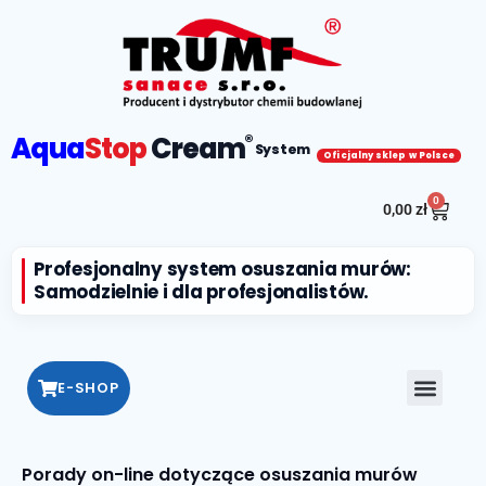
Aqua
Stop
Cream
®
System
Oficjalny sklep w Polsce
0
0,00
zł
Profesjonalny system osuszania murów:
Samodzielnie i dla profesjonalistów.
E-SHOP
Porady on-line dotyczące osuszania murów