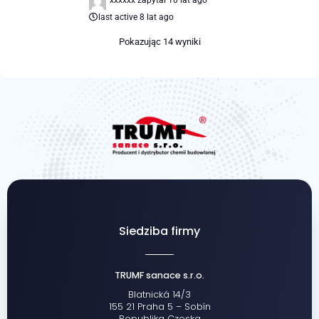
xxxxxx
zapytał
10 lat ago
last active 8 lat ago
Pokazując 14 wyniki
Siedziba firmy
TRUMF sanace s.r.o.
Blatnická 14/3
155 21 Praha 5 – Sobín
Republika Czeska