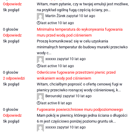
Odpowiedz
Witam, mam pytanie, czy w twojej emulsji jest możliwe,
5k
pogląd
na przykład ogólną fugą częścią ściany, po...
Martin Žůrek
zapytał
10 lat ago
last active 10 lat ago
0
głosów
Minimalna temperatura do wykonywania fugowania
Odpowiedz
muru przed wodą pod ciśnieniem
5k
pogląd
Proszę komunikować się w celu uzyskania
minimalnych temperatur do budowy murarki przeciwko
wody c...
xxxxxx
zapytał
10 lat ago
last active 10 lat ago
0
głosów
Odwrócone fugowanie przestrzeni piwnic przed
2
odpowiedzi
wnikaniem wody pod ciśnieniem
5k
pogląd
Witam, chciałbym poprosić o ofertę cenowej fugi w
piwnicy przeciwko rosnącej wody ciśnieniowej, k...
Berounský
zapytał
10 lat ago
last active 8 lat ago
0
głosów
Fugowanie powierzchniowe muru podpoziomowego
Odpowiedz
Mam pokój w piwnicy, którego jedna ściana o długości
5k
pogląd
6 m jest częściowo poniżej poziomu gruntu sk...
xxxxxx
zapytał
10 lat ago