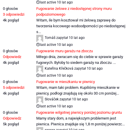
last active 10 lat ago
0
głosów
Fugowanie żelowe z niedostępnej strony muru
3
odpowiedzi
podpoziomowego
4k
pogląd
Witam, ile bym kosztował mi żelową zaprawę do
tworzenia kocowego wodoodporności po niedostępnej
s...
Tomáš
zapytał
10 lat ago
last active 10 lat ago
0
głosów
Fugowanie muru garażu na zboczu
Odpowiedz
Miłego dnia, zwracam się do ciebie w sprawie garaży
4k
pogląd
fugowych. Byłoby to siedem garaży na zboczu. ...
Kateřina Křečková
zapytał
10 lat ago
last active 10 lat ago
0
głosów
Fugowanie w mieszkaniu w piwnicy
5
odpowiedzi
Witam, mam taki problem. Kupiliśmy mieszkanie w
4k
pogląd
piwnicy, podłogi znajdują się około 30 cm poniżej...
Slováček
zapytał
10 lat ago
last active 10 lat ago
0
głosów
Fugowanie wilgotnej piwnicy poniżej poziomu gruntu
Odpowiedz
Mamy stary dom, a największym problemem jest
5k
pogląd
piwnica. Piwnica znajduje się 1,8 m poniżej powierzc...