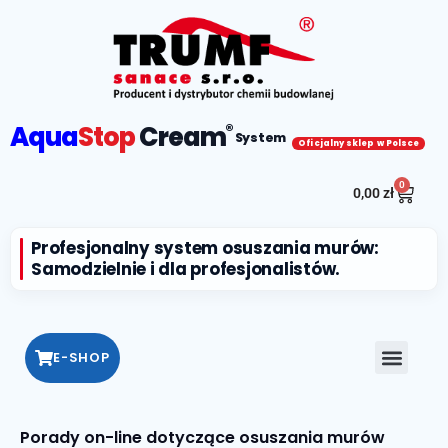
Aqua
Stop
Cream
®
System
Oficjalny sklep w Polsce
0
0,00
zł
Profesjonalny system osuszania murów:
Samodzielnie i dla profesjonalistów.
E-SHOP
Porady on-line dotyczące osuszania murów