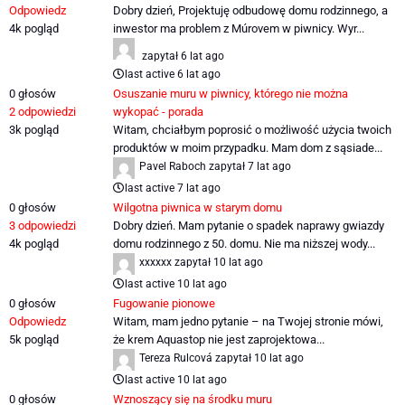
Odpowiedz
Dobry dzień, Projektuję odbudowę domu rodzinnego, a
4k
pogląd
inwestor ma problem z Múrovem w piwnicy. Wyr...
zapytał
6 lat ago
last active 6 lat ago
0
głosów
Osuszanie muru w piwnicy, którego nie można
2
odpowiedzi
wykopać - porada
3k
pogląd
Witam, chciałbym poprosić o możliwość użycia twoich
produktów w moim przypadku. Mam dom z sąsiade...
Pavel Raboch
zapytał
7 lat ago
last active 7 lat ago
0
głosów
Wilgotna piwnica w starym domu
3
odpowiedzi
Dobry dzień. Mam pytanie o spadek naprawy gwiazdy
4k
pogląd
domu rodzinnego z 50. domu. Nie ma niższej wody...
xxxxxx
zapytał
10 lat ago
last active 10 lat ago
0
głosów
Fugowanie pionowe
Odpowiedz
Witam, mam jedno pytanie – na Twojej stronie mówi,
5k
pogląd
że krem ​​Aquastop nie jest zaprojektowa...
Tereza Rulcová
zapytał
10 lat ago
last active 10 lat ago
0
głosów
Wznoszący się na środku muru