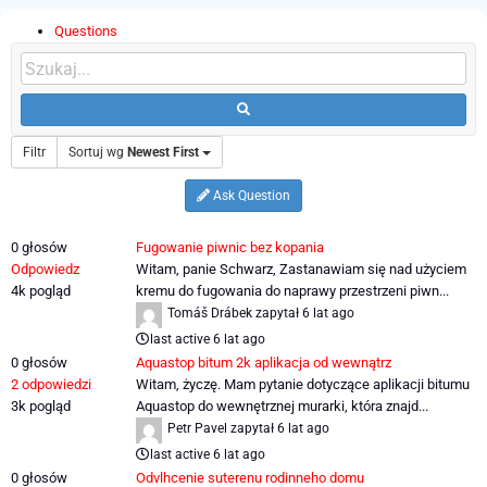
Questions
Filtr
Sortuj wg
Newest First
Ask Question
0
głosów
Fugowanie piwnic bez kopania
Odpowiedz
Witam, panie Schwarz, Zastanawiam się nad użyciem
4k
pogląd
kremu do fugowania do naprawy przestrzeni piwn...
Tomáš Drábek
zapytał
6 lat ago
last active 6 lat ago
0
głosów
Aquastop bitum 2k aplikacja od wewnątrz
2
odpowiedzi
Witam, życzę. Mam pytanie dotyczące aplikacji bitumu
3k
pogląd
Aquastop do wewnętrznej murarki, która znajd...
Petr Pavel
zapytał
6 lat ago
last active 6 lat ago
0
głosów
Odvlhcenie suterenu rodinneho domu